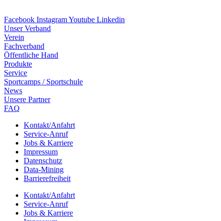
Facebook
Instagram
Youtube
Linkedin
Unser Verband
Verein
Fach­ver­band
Öffent­li­che Hand
Produkte
Service
Sport­camps / Sportschule
News
Unsere Part­ner
FAQ
Kontakt/​​Anfahrt
Service-Anruf
Jobs & Karriere
Impres­sum
Daten­schutz
Data-Mining
Barrie­re­frei­heit
Kontakt/​​Anfahrt
Service-Anruf
Jobs & Karriere