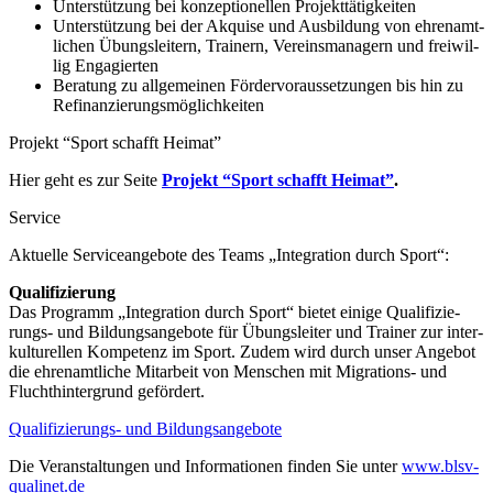
Unter­stüt­zung bei konzep­tio­nel­len Projekttätigkeiten
Unter­stüt­zung bei der Akquise und Ausbil­dung von ehren­amt­
li­chen Übungs­lei­tern, Trai­nern, Vereins­ma­na­gern und frei­wil­
lig Engagierten
Bera­tung zu allge­mei­nen Förder­vor­aus­set­zun­gen bis hin zu
Refinanzierungsmöglichkeiten
Projekt “Sport schafft Heimat”
Hier geht es zur Seite
Projekt “Sport schafft Heimat”
.
Service
Aktu­elle Service­an­ge­bote des Teams „Inte­gra­tion durch Sport“:
Quali­fi­zie­rung
Das Programm „Inte­gra­tion durch Sport“ bietet einige Quali­fi­zie­
rungs- und Bildungs­an­ge­bote für Übungs­lei­ter und Trai­ner zur inter­
kul­tu­rel­len Kompe­tenz im Sport. Zudem wird durch unser Ange­bot
die ehren­amt­li­che Mitar­beit von Menschen mit Migra­ti­ons- und
Flucht­hin­ter­grund gefördert.
Quali­fi­zie­rungs- und Bildungsangebote
Die Veran­stal­tun­gen und Infor­ma­tio­nen finden Sie unter
www​.blsv​-
quali​net​.de