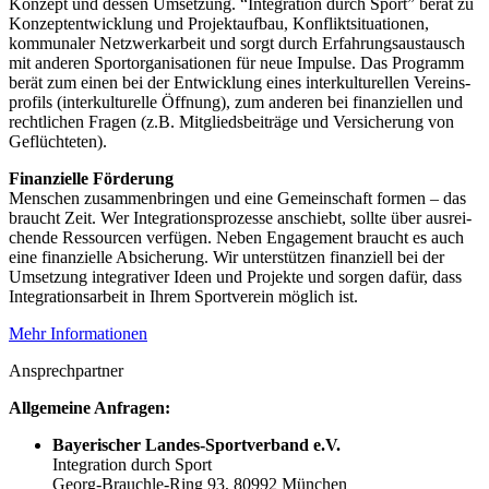
Konzept und dessen Umset­zung. “Inte­gra­tion durch Sport” berät zu
Konzept­ent­wick­lung und Projekt­auf­bau, Konflikt­si­tua­tio­nen,
kommu­na­ler Netz­werk­ar­beit und sorgt durch Erfah­rungs­aus­tausch
mit ande­ren Sport­or­ga­ni­sa­tio­nen für neue Impulse. Das Programm
berät zum einen bei der Entwick­lung eines inter­kul­tu­rel­len Vereins­
pro­fils (inter­kul­tu­relle Öffnung), zum ande­ren bei finan­zi­el­len und
recht­li­chen Fragen (z.B. Mitglieds­bei­träge und Versi­che­rung von
Geflüchteten).
Finan­zi­elle Förde­rung
Menschen zusam­men­brin­gen und eine Gemein­schaft formen – das
braucht Zeit. Wer Inte­gra­ti­ons­pro­zesse anschiebt, sollte über ausrei­
chende Ressour­cen verfü­gen. Neben Enga­ge­ment braucht es auch
eine finan­zi­elle Absi­che­rung. Wir unter­stüt­zen finan­zi­ell bei der
Umset­zung inte­gra­ti­ver Ideen und Projekte und sorgen dafür, dass
Inte­gra­ti­ons­ar­beit in Ihrem Sport­ver­ein möglich ist.
Mehr Infor­ma­tio­nen
Ansprech­part­ner
Allge­meine Anfragen:
Baye­ri­scher Landes-Sport­ver­band e.V.
Inte­gra­tion durch Sport
Georg-Brauchle-Ring 93, 80992 München