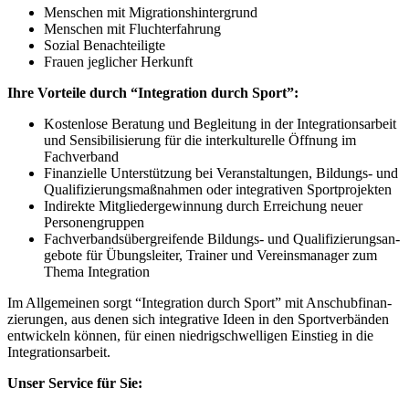
Menschen mit Migrationshintergrund
Menschen mit Fluchterfahrung
Sozial Benach­tei­ligte
Frauen jegli­cher Herkunft
Ihre Vorteile durch “Inte­gra­tion durch Sport”:
Kosten­lose Bera­tung und Beglei­tung in der Inte­gra­ti­ons­ar­beit
und Sensi­bi­li­sie­rung für die inter­kul­tu­relle Öffnung im
Fachverband
Finan­zi­elle Unter­stüt­zung bei Veran­stal­tun­gen, Bildungs- und
Quali­fi­zie­rungs­maß­nah­men oder inte­gra­ti­ven Sportprojekten
Indi­rekte Mitglie­der­ge­win­nung durch Errei­chung neuer
Personengruppen
Fach­ver­bands­über­grei­fende Bildungs- und Quali­fi­zie­rungs­an­
ge­bote für Übungs­lei­ter, Trai­ner und Vereins­ma­na­ger zum
Thema Integration
Im Allge­mei­nen sorgt “Inte­gra­tion durch Sport” mit Anschub­fi­nan­
zie­run­gen, aus denen sich inte­gra­tive Ideen in den Sport­ver­bän­den
entwi­ckeln können, für einen nied­rig­schwel­li­gen Einstieg in die
Integrationsarbeit.
Unser Service für Sie: