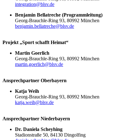
integration@​blsv.​de
Benja­min Bellat­re­che (Programm­lei­tung)
Georg-Brauchle-Ring 93, 80992 München
benjamin.​bellatreche@​blsv.​de
Projekt „Sport schafft Heimat“
Martin Goer­lich
Georg-Brauchle-Ring 93, 80992 München
martin.​goerlich@​blsv.​de
Ansprech­part­ner Oberbayern
Katja Weih
Georg-Brauchle-Ring 93, 80992 München
katja.​weih@​blsv.​de
Ansprech­part­ner Niederbayern
Dr. Daniela Scheyhing
Stadi­on­straße 50, 84130 Dingol­fing