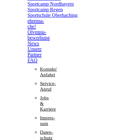
Sport­camp Nordbayern
Sport­camp Regen
Sport­schule Oberhaching
ehren­sa­
che!
Olym­pia­
be­wer­bung
News
Unsere
Part­ner
FAQ
Kontakt/​​
Anfahrt
Service-
Anruf
Jobs
&
Karriere
Impres­
sum
Daten­
schutz