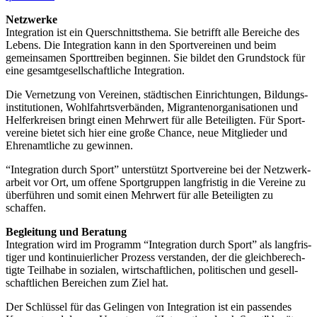
Netz­werke
Inte­gra­tion ist ein Quer­schnitts­thema. Sie betrifft alle Berei­che des
Lebens. Die Inte­gra­tion kann in den Sport­ver­ei­nen und beim
gemein­sa­men Sport­trei­ben begin­nen. Sie bildet den Grund­stock für
eine gesamt­ge­sell­schaft­li­che Integration.
Die Vernet­zung von Verei­nen, städ­ti­schen Einrich­tun­gen, Bildungs­
in­sti­tu­tio­nen, Wohl­fahrts­ver­bän­den, Migran­ten­or­ga­ni­sa­tio­nen und
Helfer­krei­sen bringt einen Mehr­wert für alle Betei­lig­ten. Für Sport­
ver­eine bietet sich hier eine große Chance, neue Mitglie­der und
Ehren­amt­li­che zu gewinnen.
“Inte­gra­tion durch Sport” unter­stützt Sport­ver­eine bei der Netz­werk­
ar­beit vor Ort, um offene Sport­grup­pen lang­fris­tig in die Vereine zu
über­füh­ren und somit einen Mehr­wert für alle Betei­lig­ten zu
schaffen.
Beglei­tung und Bera­tung
Inte­gra­tion wird im Programm “Inte­gra­tion durch Sport” als lang­fris­
ti­ger und konti­nu­ier­li­cher Prozess verstan­den, der die gleich­be­rech­
tigte Teil­habe in sozia­len, wirt­schaft­li­chen, poli­ti­schen und gesell­
schaft­li­chen Berei­chen zum Ziel hat.
Der Schlüs­sel für das Gelin­gen von Inte­gra­tion ist ein passen­des