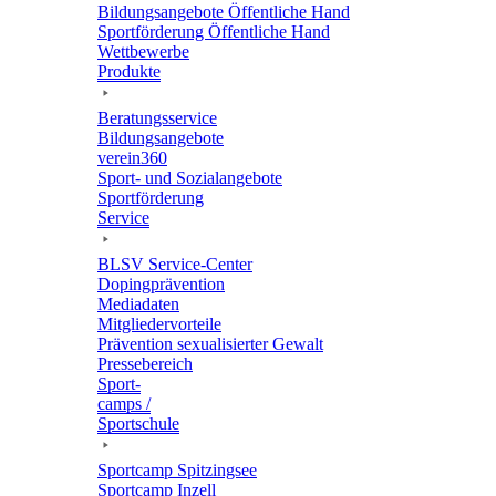
Bildungs­an­ge­bote Öffent­li­che Hand
Sport­för­de­rung Öffent­li­che Hand
Wett­be­werbe
Produkte
Bera­tungs­ser­vice
Bildungs­an­ge­bote
verein360
Sport- und Sozialangebote
Sport­för­de­rung
Service
BLSV Service-Center
Doping­prä­ven­tion
Media­da­ten
Mitglie­der­vor­teile
Präven­tion sexua­li­sier­ter Gewalt
Pres­se­be­reich
Sport­
camps /
Sportschule
Sport­camp Spitzingsee
Sport­camp Inzell