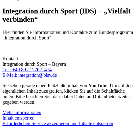
Inte­gra­tion durch Sport (IDS) – „Viel­falt
verbinden“
Hier finden Sie Infor­ma­tio­nen und Kontakte zum Bundes­pro­gramm
„Inte­gra­tion durch Sport“.
Kontakt
Inte­gra­tion durch Sport – Bayern
Tel.: +49 89 / 15702–474
E‑Mail: integration@​blsv.​de
Sie sehen gerade einen Platz­hal­ter­in­halt von
YouTube
. Um auf den
eigent­li­chen Inhalt zuzu­grei­fen, klicken Sie auf die Schalt­flä­che
unten. Bitte beach­ten Sie, dass dabei Daten an Dritt­an­bie­ter weiter­
ge­ge­ben werden.
Mehr Infor­ma­tio­nen
Inhalt entsper­ren
Erfor­der­li­chen Service akzep­tie­ren und Inhalte entsper­ren