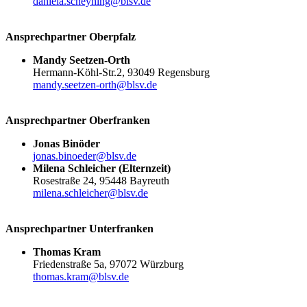
daniela.​scheyhing@​blsv.​de
Ansprech­part­ner Oberpfalz
Mandy Seet­zen-Orth
Hermann-Köhl-Str.2, 93049 Regens­burg
mandy.​seetzen-​orth@​blsv.​de
Ansprech­part­ner Oberfranken
Jonas Binöder
jonas.​binoeder@​blsv.​de
Milena Schlei­cher (Eltern­zeit)
Rose­straße 24, 95448 Bayreuth
milena.​schleicher@​blsv.​de
Ansprech­part­ner Unterfranken
Thomas Kram
Frie­den­straße 5a, 97072 Würz­burg
thomas.​kram@​blsv.​de