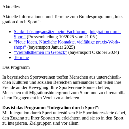
Aktu­el­les
Aktu­elle Infor­ma­tio­nen und Termine zum Bundes­pro­gramm „Inte­
gra­tion durch Sport“:
Starke Lösungs­an­sätze beim Fach­fo­rum „Inte­gra­tion durch
Sport“
(Pres­se­mit­tei­lung 10/2025 vom 21.05.)
“Neue Ideen, Nütz­li­che Kontakte, viel­fäl­tige praxis-Work­
shops”
(bayern­sport Januar 2025)
“Viel­falts­the­men im Gepäck”
(bayern­sport Okto­ber 2024)
Termine
Das Programm
In baye­ri­schen Sport­ver­ei­nen tref­fen Menschen aus unter­schied­li­
chen Kultu­ren und sozia­len Berei­chen aufein­an­der und teilen ihre
Freude an der Bewe­gung. Ihre Sport­ver­eine können helfen,
Menschen mit Migra­ti­ons­hin­ter­grund zum Sport und zu ehren­amt­li­
chem Enga­ge­ment im Verein zu animieren.
Das ist das Programm “Inte­gra­tion durch Sport”:
Mit Inte­gra­tion durch Sport unter­stüt­zen Sie Sport­in­ter­es­sierte dabei,
den Zugang zu Ihrer Sport­art zu erleich­tern und sie so in den Sport
zu inte­grie­ren. Ziel­grup­pen sind vor allem: