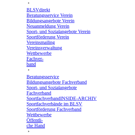
BLSVdi­rekt
Bera­tungs­ser­vice Verein
Bildungs­an­ge­bote Verein
Neuan­mel­dung Verein
Sport- und Sozi­al­an­ge­bote Verein
Sport­för­de­rung Verein
Vereins­mai­ling
Vereins­ver­wal­tung
Wett­be­werbe
Fach­ver­
band
Bera­tungs­ser­vice
Bildungs­an­ge­bote Fachverband
Sport- und Sozi­al­an­ge­bote
Fachverband
Sport­fach­ver­ban­d­IN­SIDE-ARCHIV
Sport­fach­ver­bände im BLSV
Sport­för­de­rung Fachverband
Wett­be­werbe
Öffent­li­
che Hand