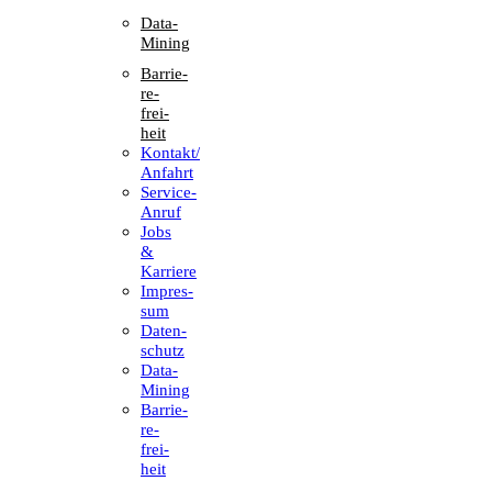
Data-
Mining
Barrie­
re­
frei­
heit
Kontakt/​​
Anfahrt
Service-
Anruf
Jobs
&
Karriere
Impres­
sum
Daten­
schutz
Data-
Mining
Barrie­
re­
frei­
heit