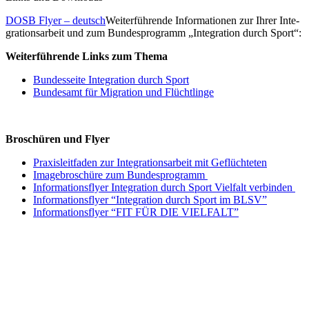
DOSB Flyer – deutsch
Weiter­füh­rende Infor­ma­tio­nen zur Ihrer Inte­
gra­ti­ons­ar­beit und zum Bundes­pro­gramm „Inte­gra­tion durch Sport“:
Weiter­füh­rende Links zum Thema
Bundes­seite Inte­gra­tion durch Sport
Bundes­amt für Migra­tion und Flüchtlinge
Broschü­ren und Flyer
Praxis­leit­fa­den zur Inte­gra­ti­ons­ar­beit mit Geflüchteten
Image­bro­schüre zum Bundesprogramm
Infor­ma­ti­ons­flyer Inte­gra­tion durch Sport Viel­falt verbinden
Infor­ma­ti­ons­flyer “Inte­gra­tion durch Sport im BLSV”
Infor­ma­ti­ons­flyer “FIT FÜR DIE VIELFALT”