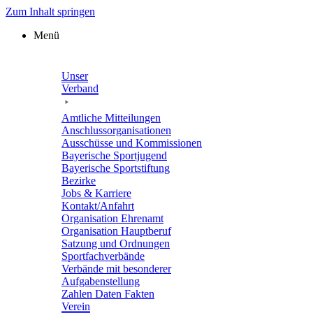
Zum Inhalt springen
Menü
Unser
Verband
Amtli­che Mitteilungen
Anschluss­or­ga­ni­sa­tio­nen
Ausschüsse und Kommissionen
Baye­ri­sche Sportjugend
Baye­ri­sche Sportstiftung
Bezirke
Jobs & Karriere
Kontakt/​​Anfahrt
Orga­ni­sa­tion Ehrenamt
Orga­ni­sa­tion Hauptberuf
Satzung und Ordnungen
Sport­fach­ver­bände
Verbände mit beson­de­rer
Aufgabenstellung
Zahlen Daten Fakten
Verein