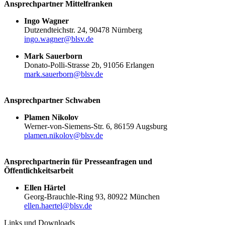
Ansprech­part­ner Mittelfranken
Ingo Wagner
Dutzend­teichstr. 24, 90478 Nürn­berg
ingo.​wagner@​blsv.​de
Mark Sauer­born
Donato-Polli-Strasse 2b, 91056 Erlan­gen
mark.​sauerborn@​blsv.​de
Ansprech­part­ner Schwaben
Plamen Niko­lov
Werner-von-Siemens-Str. 6, 86159 Augs­burg
plamen.​nikolov@​blsv.​de
Ansprech­part­ne­rin für Pres­se­an­fra­gen und
Öffentlichkeitsarbeit
Ellen Härtel
Georg-Brauchle-Ring 93, 80922 München
ellen.​haertel@​blsv.​de
Links und Downloads