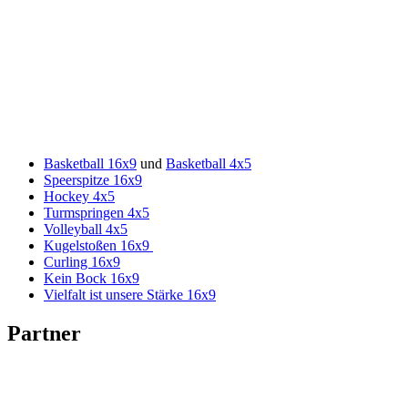
Basket­ball 16x9
und
Basket­ball 4x5
Speer­spitze 16x9
Hockey 4x5
Turm­sprin­gen 4x5
Volley­ball 4x5
Kugel­sto­ßen 16x9
Curling 16x9
Kein Bock 16x9
Viel­falt ist unsere Stärke 16x9
Part­ner