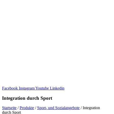
Facebook
Instagram
Youtube
Linkedin
Inte­gra­tion durch Sport
Start­seite
/
Produkte
/
Sport- und Sozi­al­an­ge­bote
/
Inte­gra­tion
durch Sport