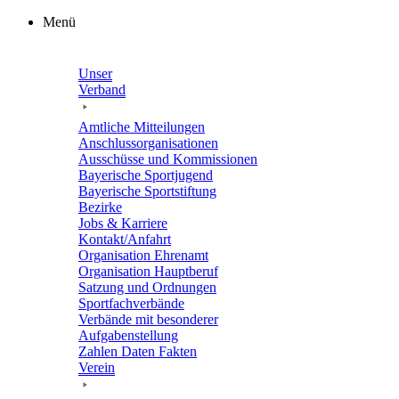
Zum
Menü
Inhalt
springen
Unser
Verband
Amtli­che Mitteilungen
Anschluss­or­ga­ni­sa­tio­nen
Ausschüsse und Kommissionen
Baye­ri­sche Sportjugend
Baye­ri­sche Sportstiftung
Bezirke
Jobs & Karriere
Kontakt/​​Anfahrt
Orga­ni­sa­tion Ehrenamt
Orga­ni­sa­tion Hauptberuf
Satzung und Ordnungen
Sport­fach­ver­bände
Verbände mit beson­de­rer
Aufgabenstellung
Zahlen Daten Fakten
Verein