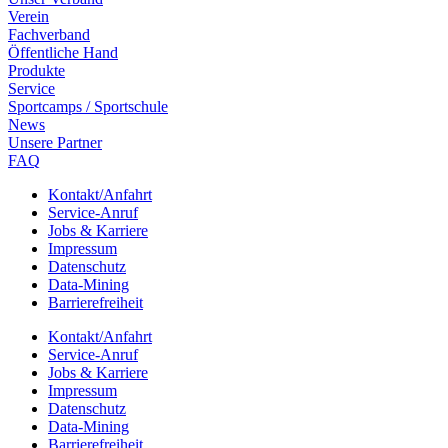
Verein
Fach­ver­band
Öffent­li­che Hand
Produkte
Service
Sport­camps / Sportschule
News
Unsere Part­ner
FAQ
Kontakt/​​Anfahrt
Service-Anruf
Jobs & Karriere
Impres­sum
Daten­schutz
Data-Mining
Barrie­re­frei­heit
Kontakt/​​Anfahrt
Service-Anruf
Jobs & Karriere
Impres­sum
Daten­schutz
Data-Mining
Barrie­re­frei­heit