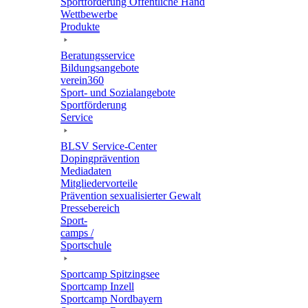
Sport­för­de­rung Öffent­li­che Hand
Wett­be­werbe
Produkte
Bera­tungs­ser­vice
Bildungs­an­ge­bote
verein360
Sport- und Sozialangebote
Sport­för­de­rung
Service
BLSV Service-Center
Doping­prä­ven­tion
Media­da­ten
Mitglie­der­vor­teile
Präven­tion sexua­li­sier­ter Gewalt
Pres­se­be­reich
Sport­
camps /
Sportschule
Sport­camp Spitzingsee
Sport­camp Inzell
Sport­camp Nordbayern