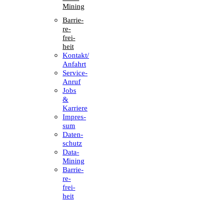
Mining
Barrie­
re­
frei­
heit
Kontakt/​​
Anfahrt
Service-
Anruf
Jobs
&
Karriere
Impres­
sum
Daten­
schutz
Data-
Mining
Barrie­
re­
frei­
heit