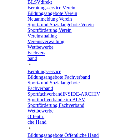
BLSVdi­rekt
Bera­tungs­ser­vice Verein
Bildungs­an­ge­bote Verein
Neuan­mel­dung Verein
Sport- und Sozi­al­an­ge­bote Verein
Sport­för­de­rung Verein
Vereins­mai­ling
Vereins­ver­wal­tung
Wett­be­werbe
Fach­ver­
band
Bera­tungs­ser­vice
Bildungs­an­ge­bote Fachverband
Sport- und Sozi­al­an­ge­bote
Fachverband
Sport­fach­ver­ban­d­IN­SIDE-ARCHIV
Sport­fach­ver­bände im BLSV
Sport­för­de­rung Fachverband
Wett­be­werbe
Öffent­li­
che Hand
Bildungs­an­ge­bote Öffent­li­che Hand