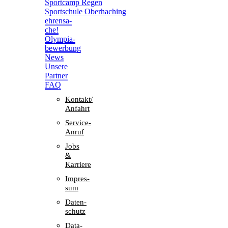
Sport­camp Regen
Sport­schule Oberhaching
ehren­sa­
che!
Olym­pia­
be­wer­bung
News
Unsere
Part­ner
FAQ
Kontakt/​​
Anfahrt
Service-
Anruf
Jobs
&
Karriere
Impres­
sum
Daten­
schutz
Data-