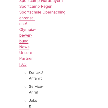
Sport­camp Nordbayern
Sport­camp Regen
Sport­schule Oberhaching
ehren­sa­
che!
Olym­pia­
be­wer­
bung
News
Unsere
Part­ner
FAQ
Kontakt/​​
Anfahrt
Service-
Anruf
Jobs
&