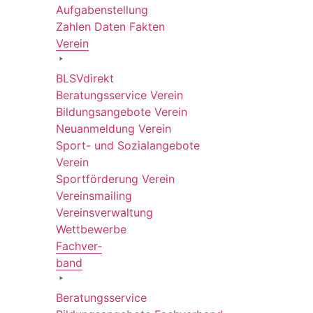
Aufgabenstellung
Zahlen Daten Fakten
Verein
BLSVdi­rekt
Bera­tungs­ser­vice Verein
Bildungs­an­ge­bote Verein
Neuan­mel­dung Verein
Sport- und Sozi­al­an­ge­bote
Verein
Sport­för­de­rung Verein
Vereins­mai­ling
Vereins­ver­wal­tung
Wett­be­werbe
Fach­ver­
band
Bera­tungs­ser­vice