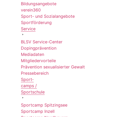
Bildungs­an­ge­bote
verein360
Sport- und Sozialangebote
Sport­för­de­rung
Service
BLSV Service-Center
Doping­prä­ven­tion
Media­da­ten
Mitglie­der­vor­teile
Präven­tion sexua­li­sier­ter Gewalt
Pres­se­be­reich
Sport­
camps /
Sportschule
Sport­camp Spitzingsee
Sport­camp Inzell