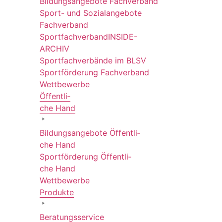
Bildungs­an­ge­bote Fachverband
Sport- und Sozi­al­an­ge­bote
Fachverband
Sport­fach­ver­ban­d­IN­SIDE-
ARCHIV
Sport­fach­ver­bände im BLSV
Sport­för­de­rung Fachverband
Wett­be­werbe
Öffent­li­
che Hand
Bildungs­an­ge­bote Öffent­li­
che Hand
Sport­för­de­rung Öffent­li­
che Hand
Wett­be­werbe
Produkte
Bera­tungs­ser­vice