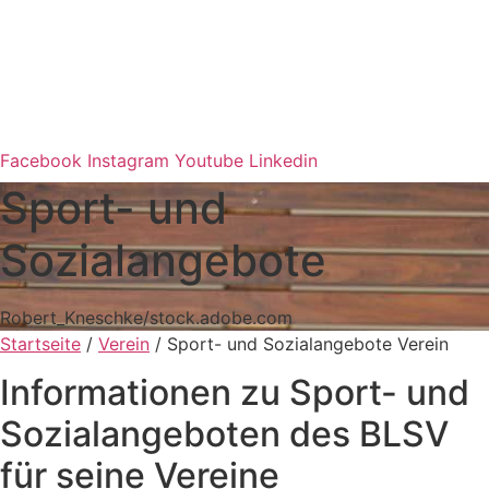
Facebook
Instagram
Youtube
Linkedin
Sport- und
Sozialangebote
Robert_Kneschke/stock.adobe.com
Start­seite
/
Verein
/
Sport- und Sozi­al­an­ge­bote Verein
Infor­ma­tio­nen zu Sport- und
Sozi­al­an­ge­bo­ten des BLSV
für seine Vereine