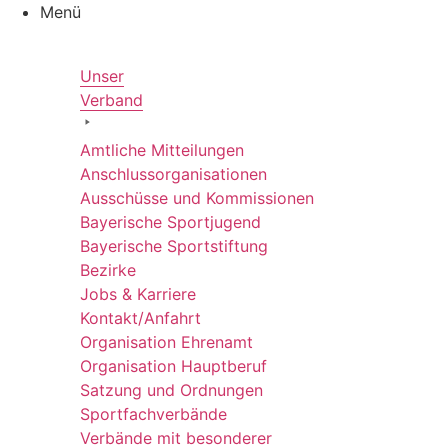
Zum
Menü
Inhalt
springen
Unser
Verband
Amtli­che Mitteilungen
Anschluss­or­ga­ni­sa­tio­nen
Ausschüsse und Kommissionen
Baye­ri­sche Sportjugend
Baye­ri­sche Sportstiftung
Bezirke
Jobs & Karriere
Kontakt/​​Anfahrt
Orga­ni­sa­tion Ehrenamt
Orga­ni­sa­tion Hauptberuf
Satzung und Ordnungen
Sport­fach­ver­bände
Verbände mit beson­de­rer