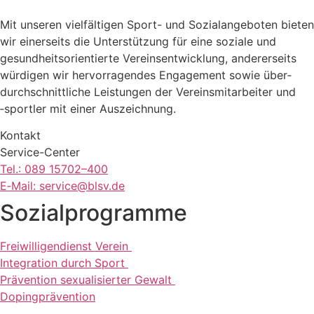
Mit unse­ren viel­fäl­ti­gen Sport- und Sozi­al­an­ge­bo­ten bieten
wir einer­seits die Unter­stüt­zung für eine soziale und
gesund­heits­ori­en­tierte Vereins­ent­wick­lung, ande­rer­seits
würdi­gen wir hervor­ra­gen­des Enga­ge­ment sowie über­
durch­schnitt­li­che Leis­tun­gen der Vereins­mit­ar­bei­ter und
‑sport­ler mit einer Auszeichnung.
Kontakt
Service-Center
Tel.: 089 15702–400
E‑Mail: service@​blsv.​de
Sozi­al­pro­gramme
Frei­wil­li­gen­dienst Verein
Inte­gra­tion durch Sport
Präven­tion sexua­li­sier­ter Gewalt
Doping­prä­ven­tion