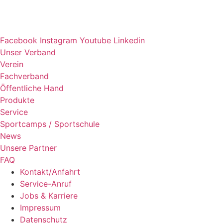
Facebook
Instagram
Youtube
Linkedin
Unser Verband
Verein
Fach­ver­band
Öffent­li­che Hand
Produkte
Service
Sport­camps / Sportschule
News
Unsere Part­ner
FAQ
Kontakt/​​Anfahrt
Service-Anruf
Jobs & Karriere
Impres­sum
Daten­schutz