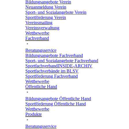
Bildungs­an­ge­bote Verein
Neuan­mel­dung Verein
Sport- und Sozi­al­an­ge­bote Verein
Sport­för­de­rung Verein
Vereins­mai­ling
Vereins­ver­wal­tung
Wett­be­werbe
Fach­ver­band
Bera­tungs­ser­vice
Bildungs­an­ge­bote Fachverband
Sport- und Sozi­al­an­ge­bote Fachverband
Sport­fach­ver­ban­d­IN­SIDE-ARCHIV
Sport­fach­ver­bände im BLSV
Sport­för­de­rung Fachverband
Wett­be­werbe
Öffent­li­che Hand
Bildungs­an­ge­bote Öffent­li­che Hand
Sport­för­de­rung Öffent­li­che Hand
Wett­be­werbe
Produkte
Bera­tungs­ser­vice