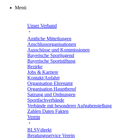
Zum
Menü
Inhalt
springen
Unser Verband
Amtli­che Mitteilungen
Anschluss­or­ga­ni­sa­tio­nen
Ausschüsse und Kommissionen
Baye­ri­sche Sportjugend
Baye­ri­sche Sportstiftung
Bezirke
Jobs & Karriere
Kontakt/​​Anfahrt
Orga­ni­sa­tion Ehrenamt
Orga­ni­sa­tion Hauptberuf
Satzung und Ordnungen
Sport­fach­ver­bände
Verbände mit beson­de­rer Aufgabenstellung
Zahlen Daten Fakten
Verein
BLSVdi­rekt
Bera­tungs­ser­vice Verein