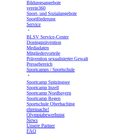
Bildungs­an­ge­bote
verein360
Sport- und Sozialangebote
Sport­för­de­rung
Service
BLSV Service-Center
Doping­prä­ven­tion
Media­da­ten
Mitglie­der­vor­teile
Präven­tion sexua­li­sier­ter Gewalt
Pres­se­be­reich
Sport­camps / Sportschule
Sport­camp Spitzingsee
Sport­camp Inzell
Sport­camp Nordbayern
Sport­camp Regen
Sport­schule Oberhaching
ehren­sa­che!
Olym­pia­be­wer­bung
News
Unsere Part­ner
FAQ