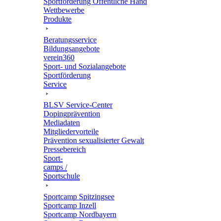
Sport­för­de­rung Öffent­li­che Hand
Wett­be­werbe
Produkte
Bera­tungs­ser­vice
Bildungs­an­ge­bote
verein360
Sport- und Sozialangebote
Sport­för­de­rung
Service
BLSV Service-Center
Doping­prä­ven­tion
Media­da­ten
Mitglie­der­vor­teile
Präven­tion sexua­li­sier­ter Gewalt
Pres­se­be­reich
Sport­
camps /
Sportschule
Sport­camp Spitzingsee
Sport­camp Inzell
Sport­camp Nordbayern