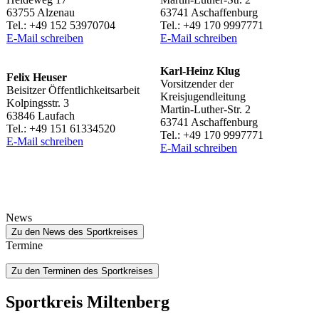
63755 Alzenau
63741 Aschaffenburg
Tel.: +49 152 53970704
Tel.: +49 170 9997771
E‑Mail schrei­ben
E‑Mail schrei­ben
Karl-Heinz Klug
Felix Heuser
Vorsit­zen­der der
Beisit­zer Öffentlichkeitsarbeit
Kreisjugendleitung
Kolping­s­str. 3
Martin-Luther-Str. 2
63846 Laufach
63741 Aschaffenburg
Tel.: +49 151 61334520
Tel.: +49 170 9997771
E‑Mail schrei­ben
E‑Mail schrei­ben
News
Zu den News des Sportkreises
Termine
Zu den Terminen des Sportkreises
Sport­kreis Miltenberg