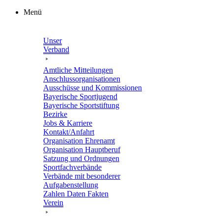
Zum
Menü
Inhalt
springen
Unser
Verband
Amtli­che Mitteilungen
Anschluss­or­ga­ni­sa­tio­nen
Ausschüsse und Kommissionen
Baye­ri­sche Sportjugend
Baye­ri­sche Sportstiftung
Bezirke
Jobs & Karriere
Kontakt/​​Anfahrt
Orga­ni­sa­tion Ehrenamt
Orga­ni­sa­tion Hauptberuf
Satzung und Ordnungen
Sport­fach­ver­bände
Verbände mit beson­de­rer
Aufgabenstellung
Zahlen Daten Fakten
Verein