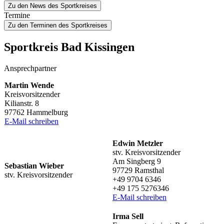
Zu den News des Sportkreises
Termine
Zu den Terminen des Sportkreises
Sport­kreis Bad Kissingen
Ansprech­part­ner
Martin Wende
Kreisvorsitzender
Kili­an­str. 8
97762 Hammelburg
E‑Mail schrei­ben
Edwin Metz­ler
stv. Kreisvorsitzender
Am Sing­berg 9
Sebas­tian Wieber
97729 Ramsthal
stv. Kreisvorsitzender
+49 9704 6346
+49 175 5276346
E‑Mail schrei­ben
Irma Sell