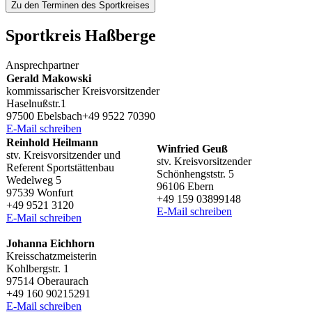
Zu den Terminen des Sportkreises
Sport­kreis Haßberge
Ansprech­part­ner
Gerald Makow­ski
kommis­sa­ri­scher Kreisvorsitzender
Haselnußstr.1
97500 Ebelsbach+49 9522 70390
E‑Mail schrei­ben
Rein­hold Heilmann
Winfried Geuß
stv. Kreis­vor­sit­zen­der und
stv. Kreis­vor­sit­zen­der
Refe­rent Sportstättenbau
Schön­hengst­str. 5
Wedel­weg 5
96106 Ebern
97539 Wonfurt
+49 159 03899148
+49 9521 3120
E‑Mail schrei­ben
E‑Mail schrei­ben
Johanna Eich­horn
Kreisschatzmeisterin
Kohl­berg­str. 1
97514 Oberaurach
+49 160 90215291
E‑Mail schrei­ben