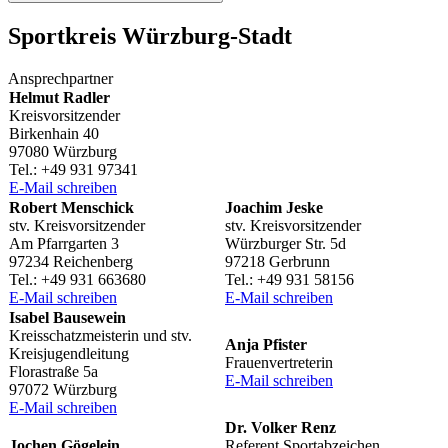
Sport­kreis Würzburg-Stadt
Ansprech­part­ner
Helmut Radler
Kreisvorsitzender
Birken­hain 40
97080 Würzburg
Tel.: +49 931 97341
E‑Mail schrei­ben
Robert Menschick
Joachim Jeske
stv. Kreisvorsitzender
stv. Kreisvorsitzender
Am Pfarr­gar­ten 3
Würz­bur­ger Str. 5d
97234 Reichenberg
97218 Gerbrunn
Tel.: +49 931 663680
Tel.: +49 931 58156
E‑Mail schrei­ben
E‑Mail schrei­ben
Isabel Bause­wein
Kreis­schatz­meis­te­rin und stv.
Anja Pfis­ter
Kreisjugendleitung
Frauenvertreterin
Flora­straße 5a
E‑Mail schrei­ben
97072 Würzburg
E‑Mail schrei­ben
Dr. Volker Renz
Jochen Göge­lein
Refe­rent Sportabzeichen