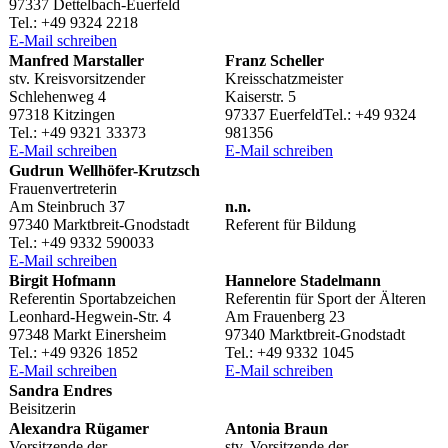
97337 Dettelbach-Euerfeld
Tel.: +49 9324 2218
E‑Mail schrei­ben
Manfred Marstal­ler
Franz Schel­ler
stv. Kreisvorsitzender
Kreisschatzmeister
Schle­hen­weg 4
Kaiser­str. 5
97318 Kitzingen
97337 Euer­feld­Tel.: +49 9324
Tel.: +49 9321 33373
981356
E‑Mail schrei­ben
E‑Mail schrei­ben
Gudrun Well­hö­fer-Krutzsch
Frauenvertreterin
Am Stein­bruch 37
n.n.
97340 Marktbreit-Gnodstadt
Refe­rent für Bildung
Tel.: +49 9332 590033
E‑Mail schrei­ben
Birgit Hofmann
Hanne­lore Stadelmann
Refe­ren­tin Sportabzeichen
Refe­ren­tin für Sport der Älteren
Leon­hard-Hegwein-Str. 4
Am Frau­en­berg 23
97348 Markt Einersheim
97340 Marktbreit-Gnodstadt
Tel.: +49 9326 1852
Tel.: +49 9332 1045
E‑Mail schrei­ben
E‑Mail schrei­ben
Sandra Endres
Beisitzerin
Alex­an­dra Rügamer
Anto­nia Braun
Vorsit­zende der
stv. Vorsit­zende der