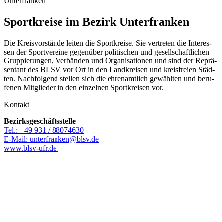
Unterfranken
Sport­kreise im Bezirk Unterfranken
Die Kreis­vor­stände leiten die Sport­kreise. Sie vertre­ten die Inter­es­
sen der Sport­ver­eine gegen­über poli­ti­schen und gesell­schaft­li­chen
Grup­pie­run­gen, Verbän­den und Orga­ni­sa­tio­nen und sind der Reprä­
sen­tant des BLSV vor Ort in den Land­krei­sen und kreis­freien Städ­
ten. Nach­fol­gend stel­len sich die ehren­amt­lich gewähl­ten und beru­
fe­nen Mitglie­der in den einzel­nen Sport­krei­sen vor.
Kontakt
Bezirks­ge­schäfts­stelle
Tel.: +49 931 / 88074630
E‑Mail: unterfranken@​blsv.​de
www​.blsv​-ufr​.de