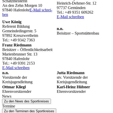
Schatzmeisterin
Hein­rich-Dehmer-Str. 12
An den Zehn Morgen 10
97737 Gemünden
97840 Hafen­l­ohr
E‑Mail schrei­
Tel.: +49 9351 609262
ben
E‑Mail schrei­ben
Uwe König
Refe­rent Bildung
n.n.
Gemein­de­din­ger­str. 5
Beisit­zer – Sportstättenbau
97892 Kreuzwertheim
Tel.: +49 9342 7363
Franz Ried­mann
Beisit­zer – Öffentlichkeitsarbeit
Mari­en­brun­ner Str. 13
97840 Hafenlohr
Tel.: +49 9391 2153
E‑Mail schrei­ben
n.n.
Jutta Ried­mann
Vorsit­zende der
stv. Vorsit­zende der
Kreisjugendleitung
Kreisjugendleitung
Ottmar Kliegl
Karl-Heinz Hübner
Ehrenvorsitzender
Ehrenvorsitzender
News
Zu den News des Sportkreises
Termine
Zu den Terminen des Sportkreises