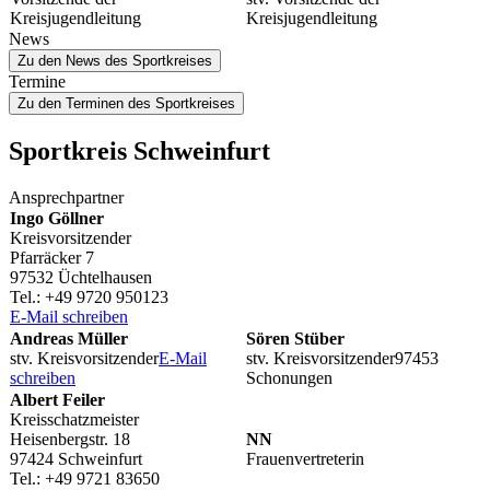
Kreisjugendleitung
Kreisjugendleitung
News
Zu den News des Sportkreises
Termine
Zu den Terminen des Sportkreises
Sport­kreis Schweinfurt
Ansprech­part­ner
Ingo Göll­ner
Kreisvorsitzender
Pfar­rä­cker 7
97532 Üchtelhausen
Tel.: +49 9720 950123
E‑Mail schrei­ben
Andreas Müller
Sören Stüber
stv. Kreis­vor­sit­zen­der
E‑Mail
stv. Kreisvorsitzender97453
schrei­ben
Schonungen
Albert Feiler
Kreisschatzmeister
Heisen­berg­str. 18
NN
97424 Schweinfurt
Frauenvertreterin
Tel.: +49 9721 83650