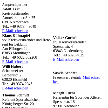
Ansprech­part­ner
Adolf Zerr
Kreisvorsitzender
Amors­brun­ner Str. 35
63916 Amorbach
Tel.: +49 9373 – 8049
E‑Mail schrei­ben
Klaus Kühn­ap­fel
Volker Goebel
stv. Kreis­vor­sit­zen­der und Refe­
stv. Kreisvorsitzender
rent für Bildung
Spes­sart­str. 4
Am Ellbo­gen 24
63843 Niedernberg
63853 Mömlingen
Tel.: +49 6028 4625
Tel.: +49 6022 682268
E‑Mail schrei­ben
E‑Mail schrei­ben
Willi Hubert
Schatzmeister
Saskia Schä­fer
Barba­r­astr. 2
Frau­en­ver­tre­te­rin
E‑Mail schrei­
63820 Elsenfeld
ben
Te.: +49 9374 2945
E‑Mail schrei­ben
Margit Fuchs
Thomas Schmitt
Refe­ren­tin für Sport der Älteren
Refe­rent Sportabzeichen
Spes­sart­str. 18
Königs­ber­ger Str. 20
97901 Altenbuch