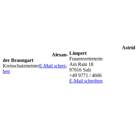
Astrid
Limpert
Alex­an­
Frau­en­ver­tre­te­rin
der Braungart
Am Rain 18
Kreis­schatz­meis­ter
E‑Mail schrei­
97616 Salz
ben
+49 9771 / 4606
E‑Mail schrei­ben