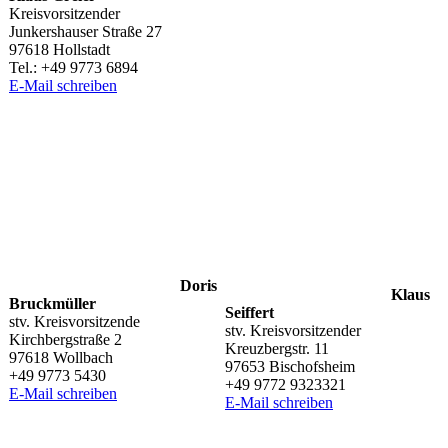
Kreisvorsitzender
Junkers­hau­ser Straße 27
97618 Hollstadt
Tel.: +49 9773 6894
E‑Mail schrei­ben
Doris
Klaus
Bruck­mül­ler
Seif­fert
stv. Kreisvorsitzende
stv. Kreisvorsitzender
Kirch­berg­straße 2
Kreuz­berg­str. 11
97618 Wollbach
97653 Bischofsheim
+49 9773 5430
+49 9772 9323321
E‑Mail schrei­ben
E‑Mail schrei­ben