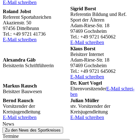
E‑Mail schrei­ben
Sigrid Borst
Roland Jobst
Refe­ren­tin Bildung und Ref.
Refe­rent Sportabzeichen
Sport der Älteren
Akazi­en­str. 50
Adam-Riese-Str. 18
97456 Dittelbrunn
97469 Gochsheim
Tel.: +49 9721 41736
Tel.: +49 9721 645062
E‑Mail schrei­ben
E‑Mail schrei­ben
Klaus Borst
Beisit­zer Internet
Alex­an­dra Gäb
Adam-Riese-Str. 18
Beisit­ze­rin Schriftführerin
97469 Gochsheim
Tel.: +49 9721 645062
E‑Mail schrei­ben
Dr. Kurt Vogel
Markus Rausch
Ehren­vor­sit­zen­der
E‑Mail schrei­
Beisit­zer Bauwesen
ben
Bernd Rausch
Julian Müller
Vorsit­zen­der der
stv. Vorsit­zen­der der
Kreisjugendleitung
Kreisjugendleitung
E‑Mail schrei­ben
E‑Mail schrei­ben
News
Zu den News des Sportkreises
Termine