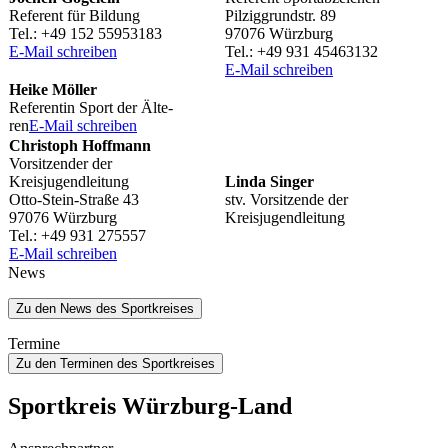
Refe­rent für Bildung
Pilzig­grund­str. 89
Tel.: +49 152 55953183
97076 Würzburg
E‑Mail schrei­ben
Tel.: +49 931 45463132
E‑Mail schrei­ben
Heike Möller
Refe­ren­tin Sport der Älte­
ren
E‑Mail schrei­ben
Chris­toph Hoffmann
Vorsit­zen­der der
Kreisjugendleitung
Linda Singer
Otto-Stein-Straße 43
stv. Vorsit­zende der
97076 Würzburg
Kreisjugendleitung
Tel.: +49 931 275557
E‑Mail schrei­ben
News
Zu den News des Sportkreises
Termine
Zu den Terminen des Sportkreises
Sport­kreis Würzburg-Land