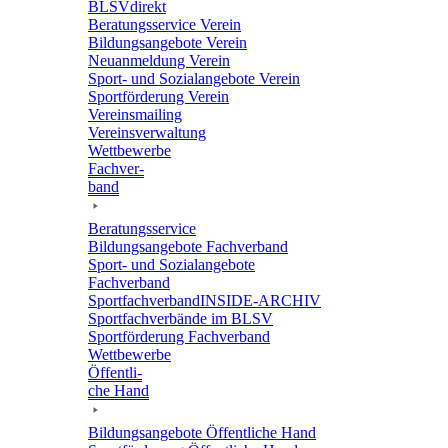
BLSVdi­rekt
Bera­tungs­ser­vice Verein
Bildungs­an­ge­bote Verein
Neuan­mel­dung Verein
Sport- und Sozi­al­an­ge­bote Verein
Sport­för­de­rung Verein
Vereins­mai­ling
Vereins­ver­wal­tung
Wett­be­werbe
Fach­ver­
band
Bera­tungs­ser­vice
Bildungs­an­ge­bote Fachverband
Sport- und Sozi­al­an­ge­bote
Fachverband
Sport­fach­ver­ban­d­IN­SIDE-ARCHIV
Sport­fach­ver­bände im BLSV
Sport­för­de­rung Fachverband
Wett­be­werbe
Öffent­li­
che Hand
Bildungs­an­ge­bote Öffent­li­che Hand