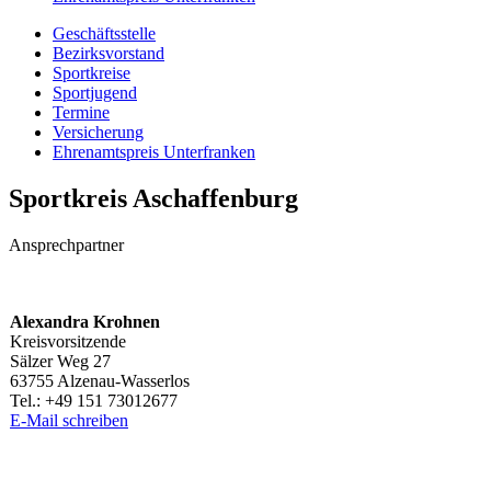
Geschäfts­stelle
Bezirks­vor­stand
Sport­kreise
Sport­ju­gend
Termine
Versi­che­rung
Ehren­amts­preis Unterfranken
Sport­kreis Aschaffenburg
Ansprech­part­ner
Alex­an­dra Krohnen
Kreisvorsitzende
Sälzer Weg 27
63755 Alzenau-Wasserlos
Tel.: +49 151 73012677
E‑Mail schrei­ben