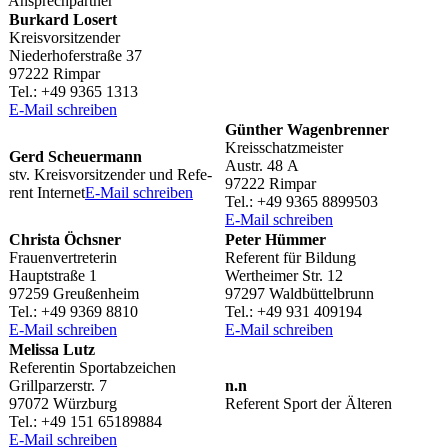
Ansprech­part­ner
Burkard Losert
Kreisvorsitzender
Nieder­ho­fer­straße 37
97222 Rimpar
Tel.: +49 9365 1313
E‑Mail schrei­ben
Günther Wagen­bren­ner
Kreisschatzmeister
Gerd Scheu­er­mann
Austr. 48 A
stv. Kreis­vor­sit­zen­der und Refe­
97222 Rimpar
rent Inter­net
E‑Mail schrei­ben
Tel.: +49 9365 8899503
E‑Mail schrei­ben
Christa Öchs­ner
Peter Hümmer
Frauenvertreterin
Refe­rent für Bildung
Haupt­straße 1
Wert­hei­mer Str. 12
97259 Greußenheim
97297 Waldbüttelbrunn
Tel.: +49 9369 8810
Tel.: +49 931 409194
E‑Mail schrei­ben
E‑Mail schrei­ben
Melissa Lutz
Refe­ren­tin Sportabzeichen
Grill­par­zer­str. 7
n.n
97072 Würzburg
Refe­rent Sport der Älteren
Tel.: +49 151 65189884
E‑Mail schrei­ben