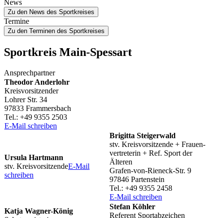
News
Zu den News des Sportkreises
Termine
Zu den Terminen des Sportkreises
Sport­kreis Main-Spessart
Ansprech­part­ner
Theo­dor Anderlohr
Kreisvorsitzender
Lohrer Str. 34
97833 Frammersbach
Tel.: +49 9355 2503
E‑Mail schrei­ben
Brigitta Stei­ger­wald
stv. Kreis­vor­sit­zende + Frau­en­
ver­tre­te­rin + Ref. Sport der
Ursula Hart­mann
Älteren
stv. Kreis­vor­sit­zende
E‑Mail
Grafen-von-Rieneck-Str. 9
schrei­ben
97846 Partenstein
Tel.: +49 9355 2458
E‑Mail schrei­ben
Stefan Köhler
Katja Wagner-König
Refe­rent Sportabzeichen