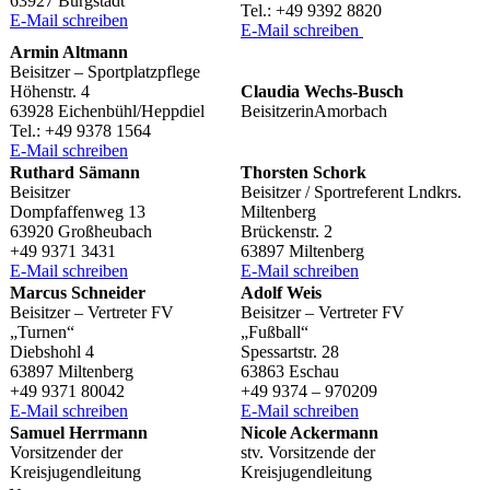
63927 Bürgstadt
Tel.: +49 9392 8820
E‑Mail schrei­ben
E‑Mail schrei­ben
Armin Altmann
Beisit­zer – Sportplatzpflege
Höhen­str. 4
Clau­dia Wechs-Busch
63928 Eichenbühl/​Heppdiel
BeisitzerinAmorbach
Tel.: +49 9378 1564
E‑Mail schrei­ben
Ruthard Sämann
Thors­ten Schork
Beisit­zer
Beisit­zer / Sport­re­fe­rent Lndkrs.
Dompfaf­fen­weg 13
Miltenberg
63920 Großheubach
Brücken­str. 2
+49 9371 3431
63897 Miltenberg
E‑Mail schrei­ben
E‑Mail schrei­ben
Marcus Schnei­der
Adolf Weis
Beisit­zer – Vertre­ter FV
Beisit­zer – Vertre­ter FV
„Turnen“
„Fußball“
Diebs­hohl 4
Spes­sart­str. 28
63897 Miltenberg
63863 Eschau
+49 9371 80042
+49 9374 – 970209
E‑Mail schrei­ben
E‑Mail schrei­ben
Samuel Herr­mann
Nicole Acker­mann
Vorsit­zen­der der
stv. Vorsit­zende der
Kreisjugendleitung
Kreisjugendleitung