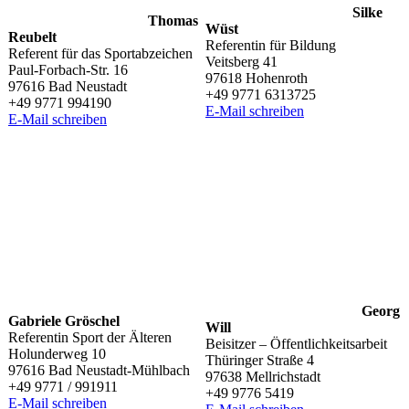
Silke
Thomas
Wüst
Reubelt
Refe­ren­tin für Bildung
Refe­rent für das Sportabzeichen
Veits­berg 41
Paul-Forbach-Str. 16
97618 Hohenroth
97616 Bad Neustadt
+49 9771 6313725
+49 9771 994190
E‑Mail schrei­ben
E‑Mail schrei­ben
Georg
Gabriele Gröschel
Will
Refe­ren­tin Sport der Älteren
Beisit­zer – Öffentlichkeitsarbeit
Holun­der­weg 10
Thürin­ger Straße 4
97616 Bad Neustadt-Mühlbach
97638 Mellrichstadt
+49 9771 / 991911
+49 9776 5419
E‑Mail schrei­ben