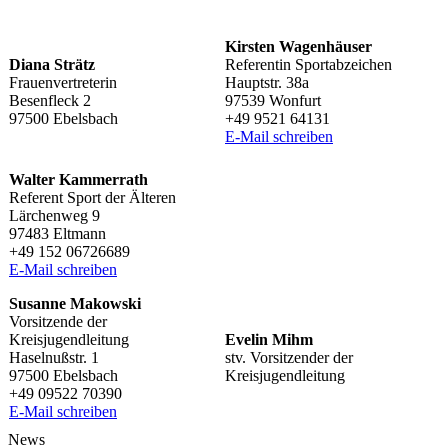
Kirs­ten Wagenhäuser
Diana Strätz
Refe­ren­tin Sportabzeichen
Frauenvertreterin
Haupt­str. 38a
Besen­fleck 2
97539 Wonfurt
97500 Ebelsbach
+49 9521 64131
E‑Mail schrei­ben
Walter Kammer­rath
Refe­rent Sport der Älteren
Lärchen­weg 9
97483 Eltmann
+49 152 06726689
E‑Mail schrei­ben
Susanne Makow­ski
Vorsit­zende der
Kreisjugendleitung
Evelin Mihm
Hasel­nuß­str. 1
stv. Vorsit­zen­der der
97500 Ebelsbach
Kreisjugendleitung
+49 09522 70390
E‑Mail schrei­ben
News