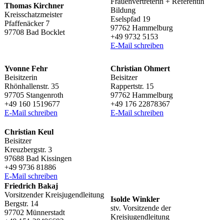
Frau­en­ver­tre­te­rin + Refe­ren­tin
Thomas Kirch­ner
Bildung
Kreisschatzmeister
Esels­pfad 19
Pfaf­fe­nä­cker 7
97762 Hammelburg
97708 Bad Bocklet
+49 9732 5153
E‑Mail schrei­ben
Yvonne Fehr
Chris­tian Ohmert
Beisitzerin
Beisitzer
Rhön­hal­len­str. 35
Rappert­str. 15
97705 Stangenroth
97762 Hammelburg
+49 160 1519677
+49 176 22878367
E‑Mail schrei­ben
E‑Mail schrei­ben
Chris­tian Keul
Beisitzer
Kreuz­berg­str. 3
97688 Bad Kissingen
+49 9736 81886
E‑Mail schrei­ben
Fried­rich Bakaj
Vorsit­zen­der Kreisjugendleitung
Isolde Wink­ler
Berg­str. 14
stv. Vorsit­zende der
97702 Münnerstadt
Kreisjugendleitung