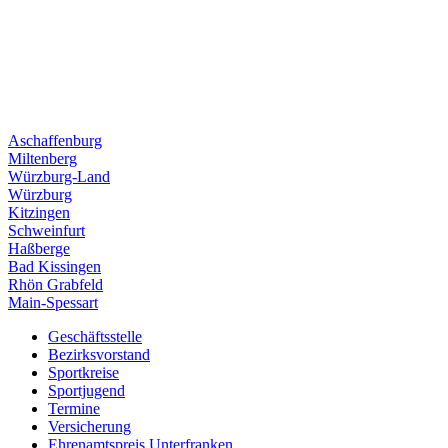
Aschaf­fen­burg
Milten­berg
Würz­burg-Land
Würz­burg
Kitzin­gen
Schwein­furt
Haßberge
Bad Kissin­gen
Rhön Grab­feld
Main-Spes­sart
Geschäfts­stelle
Bezirks­vor­stand
Sport­kreise
Sport­ju­gend
Termine
Versi­che­rung
Ehren­amts­preis Unterfranken