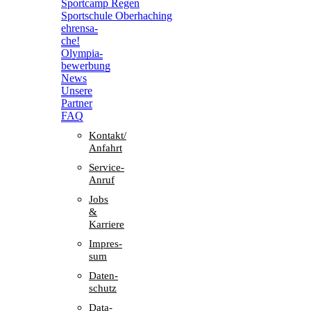
Sport­camp Regen
Sport­schule Oberhaching
ehren­sa­
che!
Olym­pia­
be­wer­bung
News
Unsere
Part­ner
FAQ
Kontakt/​​
Anfahrt
Service-
Anruf
Jobs
&
Karriere
Impres­
sum
Daten­
schutz
Data-