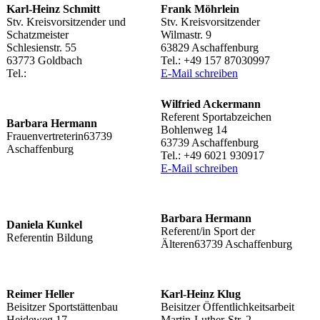
Karl-Heinz Schmitt
Frank Möhr­lein
Stv. Kreis­vor­sit­zen­der und
Stv. Kreisvorsitzender
Schatzmeister
Wilma­str. 9
Schle­si­en­str. 55
63829 Aschaffenburg
63773 Goldbach
Tel.: +49 157 87030997
Tel.:
E‑Mail schrei­ben
Wilfried Acker­mann
Refe­rent Sportabzeichen
Barbara Hermann
Bohlen­weg 14
Frauenvertreterin63739
63739 Aschaffenburg
Aschaffenburg
Tel.: +49 6021 930917
E‑Mail schrei­ben
Barbara Hermann
Daniela Kunkel
Referent/​in Sport der
Refe­ren­tin Bildung
Älteren63739 Aschaffenburg
Reimer Heller
Karl-Heinz Klug
Beisit­zer Sportstättenbau
Beisit­zer Öffentlichkeitsarbeit
Heide­weg 17
Martin-Luther-Str. 2