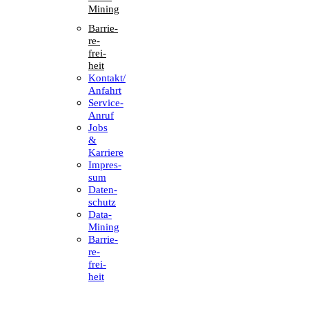
Mining
Barrie­
re­
frei­
heit
Kontakt/​​
Anfahrt
Service-
Anruf
Jobs
&
Karriere
Impres­
sum
Daten­
schutz
Data-
Mining
Barrie­
re­
frei­
heit