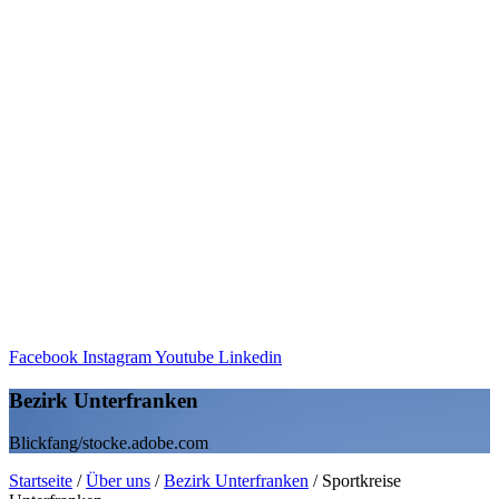
Facebook
Instagram
Youtube
Linkedin
Bezirk Unter­fran­ken
Blickfang/stocke.adobe.com
Start­seite
/
Über uns
/
Bezirk Unter­fran­ken
/
Sport­kreise