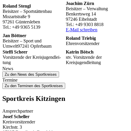
Joachim Zürn
Roland Stengl
Beisit­zer – Verwaltung
Beisit­zer – Sportstättenbau
Benkerts­weg 14
Mozart­straße 9
97246 Eibelstadt
97261 Güntersleben
Tel.: +49 9303 8818
Tel.: +49 9365 5139
E‑Mail schrei­ben
Jan Bött­ner
Roland Trie­big
Beisit­zer – Sport und
Ehren­vor­sit­zen­der
Umwelt97241 Opferbaum
Steffi Scheer
Katrin Bötsch
Vorsit­zende der Kreis­ju­gend­lei­
stv. Vorsit­zende der
tung
Kreisjugendleitung
News
Zu den News des Sportkreises
Termine
Zu den Terminen des Sportkreises
Sport­kreis Kitzingen
Ansprech­part­ner
Josef Schel­ler
Kreisvorsitzender
Kirch­str. 3