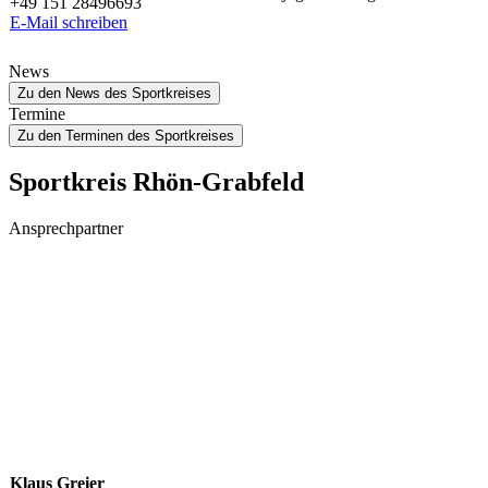
+49 151 28496693
E‑Mail schrei­ben
News
Zu den News des Sportkreises
Termine
Zu den Terminen des Sportkreises
Sport­kreis Rhön-Grabfeld
Ansprech­part­ner
Klaus G
reier