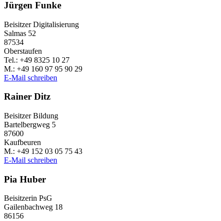
Jürgen Funke
Beisit­zer Digitalisierung
Salmas 52
87534
Ober­stau­fen
Tel.: +49 8325 10 27
M.: +49 160 97 95 90 29
E‑Mail schrei­ben
Rainer Ditz
Beisit­zer Bildung
Bartel­berg­weg 5
87600
Kauf­beu­ren
M.: +49 152 03 05 75 43
E‑Mail schrei­ben
Pia Huber
Beisit­ze­rin PsG
Gailen­bach­weg 18
86156