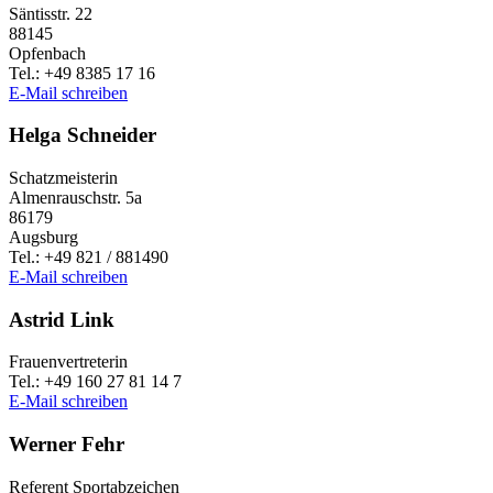
Säntis­str. 22
88145
Opfen­bach
Tel.: +49 8385 17 16
E‑Mail schrei­ben
Helga Schnei­der
Schatz­meis­te­rin
Almen­rausch­str. 5a
86179
Augs­burg
Tel.: +49 821 / 881490
E‑Mail schrei­ben
Astrid Link
Frau­en­ver­tre­te­rin
Tel.: +49 160 27 81 14 7
E‑Mail schrei­ben
Werner Fehr
Refe­rent Sportabzeichen