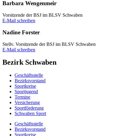
Barbara Wengen­meir
Vorsit­zende der BSJ im BLSV Schwaben
E‑Mail schrei­ben
Nadine Fors­ter
Stellv. Vorsit­zende der BSJ im BLSV Schwaben
E‑Mail schrei­ben
Bezirk Schwa­ben
Geschäfts­stelle
Bezirks­vor­stand
Sport­kreise
Sport­ju­gend
Termine
Versi­che­rung
Sport­för­de­rung
Schwa­ben Sport
Geschäfts­stelle
Bezirks­vor­stand
Sport­kreise