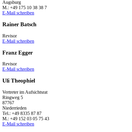
Augs­burg
M.: +49 175 10 38 38 7
E‑Mail schrei­ben
Rainer Batsch
Revi­sor
E‑Mail schrei­ben
Franz Egger
Revi­sor
E‑Mail schrei­ben
Uli Theo­phiel
Vertre­ter im Aufsichtsrat
Ring­weg 5
87767
Nieder­rie­den
Tel.: +49 8335 87 87
M.: +49 152 03 05 75 43
E‑Mail schrei­ben