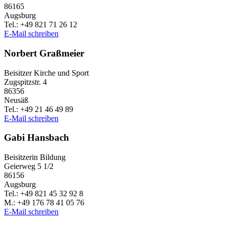
86165
Augs­burg
Tel.: +49 821 71 26 12
E‑Mail schrei­ben
Norbert Graß­meier
Beisit­zer Kirche und Sport
Zugspitz­str. 4
86356
Neusäß
Tel.: +49 21 46 49 89
E‑Mail schrei­ben
Gabi Hans­bach
Beisit­ze­rin Bildung
Geier­weg 5 1/2
86156
Augs­burg
Tel.: +49 821 45 32 92 8
M.: +49 176 78 41 05 76
E‑Mail schrei­ben