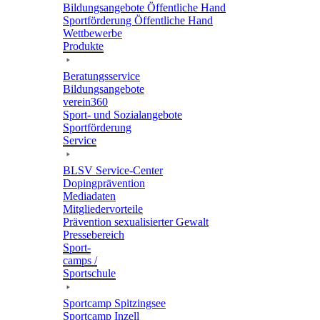
Bildungs­an­ge­bote Öffent­li­che Hand
Sport­för­de­rung Öffent­li­che Hand
Wett­be­werbe
Produkte
Bera­tungs­ser­vice
Bildungs­an­ge­bote
verein360
Sport- und Sozialangebote
Sport­för­de­rung
Service
BLSV Service-Center
Doping­prä­ven­tion
Media­da­ten
Mitglie­der­vor­teile
Präven­tion sexua­li­sier­ter Gewalt
Pres­se­be­reich
Sport­
camps /
Sportschule
Sport­camp Spitzingsee
Sport­camp Inzell