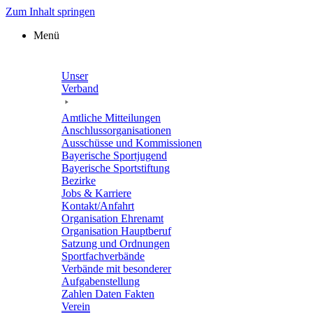
Zum Inhalt springen
Menü
Unser
Verband
Amtli­che Mitteilungen
Anschluss­or­ga­ni­sa­tio­nen
Ausschüsse und Kommissionen
Baye­ri­sche Sportjugend
Baye­ri­sche Sportstiftung
Bezirke
Jobs & Karriere
Kontakt/​​Anfahrt
Orga­ni­sa­tion Ehrenamt
Orga­ni­sa­tion Hauptberuf
Satzung und Ordnungen
Sport­fach­ver­bände
Verbände mit beson­de­rer
Aufgabenstellung
Zahlen Daten Fakten
Verein