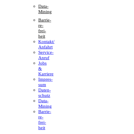
Data-
Mining
Barrie­
re­
frei­
heit
Kontakt/​​
Anfahrt
Service-
Anruf
Jobs
&
Karriere
Impres­
sum
Daten­
schutz
Data-
Mining
Barrie­
re­
frei­
heit