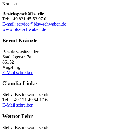
Kontakt
Bezirks­ge­schäfts­stelle
Tel:.+49 821 45 53 97 0
E‑mail: service@​blsv-​schwaben.​de
www​.blsv​-schwa​ben​.de
Bernd Kränzle
Bezirks­vor­sit­zen­der
Stadt­jä­ger­str. 7a
86152
Augs­burg
E‑Mail schrei­ben
Clau­dia Linke
Stellv. Bezirks­vor­sit­zende
Tel.: +49 171 49 54 17 6
E‑Mail schrei­ben
Werner Fehr
Stellv. Bezirks­vor­sit­zen­der