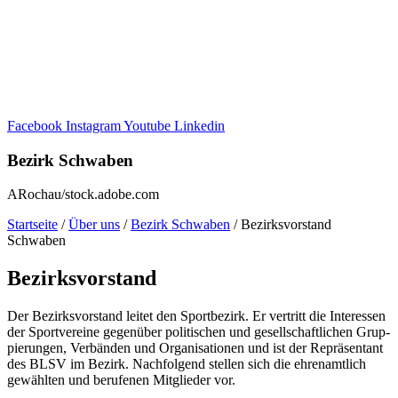
Facebook
Instagram
Youtube
Linkedin
Bezirk Schwa­ben
ARochau/stock.adobe.com
Start­seite
/
Über uns
/
Bezirk Schwa­ben
/
Bezirks­vor­stand
Schwaben
Bezirks­vor­stand
Der Bezirks­vor­stand leitet den Sport­be­zirk. Er vertritt die Inter­es­sen
der Sport­ver­eine gegen­über poli­ti­schen und gesell­schaft­li­chen Grup­
pie­run­gen, Verbän­den und Orga­ni­sa­tio­nen und ist der Reprä­sen­tant
des BLSV im Bezirk. Nach­fol­gend stel­len sich die ehren­amt­lich
gewähl­ten und beru­fe­nen Mitglie­der vor.