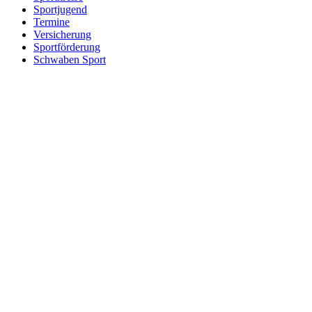
Sport­ju­gend
Termine
Versi­che­rung
Sport­för­de­rung
Schwa­ben Sport