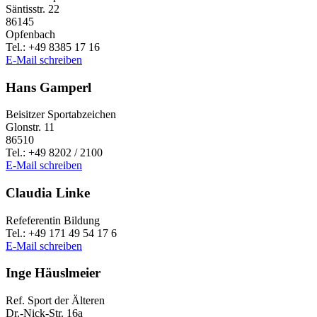
Säntis­str. 22
86145
Opfen­bach
Tel.: +49 8385 17 16
E‑Mail schrei­ben
Hans Gamperl
Beisit­zer Sportabzeichen
Glonstr. 11
86510
Tel.: +49 8202 / 2100
E‑Mail schrei­ben
Clau­dia Linke
Refe­fe­ren­tin Bildung
Tel.: +49 171 49 54 17 6
E‑Mail schrei­ben
Inge Häuslmeier
Ref. Sport der Älteren
Dr.-Nick-Str. 16a