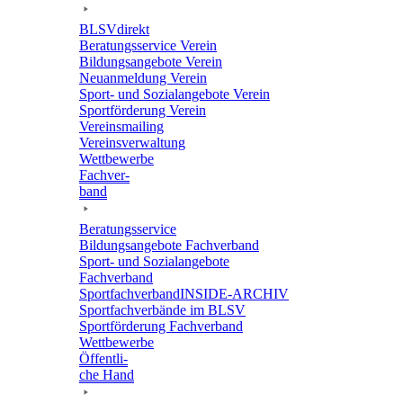
BLSVdi­rekt
Bera­tungs­ser­vice Verein
Bildungs­an­ge­bote Verein
Neuan­mel­dung Verein
Sport- und Sozi­al­an­ge­bote Verein
Sport­för­de­rung Verein
Vereins­mai­ling
Vereins­ver­wal­tung
Wett­be­werbe
Fach­ver­
band
Bera­tungs­ser­vice
Bildungs­an­ge­bote Fachverband
Sport- und Sozi­al­an­ge­bote
Fachverband
Sport­fach­ver­ban­d­IN­SIDE-ARCHIV
Sport­fach­ver­bände im BLSV
Sport­för­de­rung Fachverband
Wett­be­werbe
Öffent­li­
che Hand