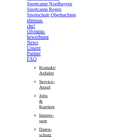
Sport­camp Nordbayern
Sport­camp Regen
Sport­schule Oberhaching
ehren­sa­
che!
Olym­pia­
be­wer­bung
News
Unsere
Part­ner
FAQ
Kontakt/​​
Anfahrt
Service-
Anruf
Jobs
&
Karriere
Impres­
sum
Daten­
schutz