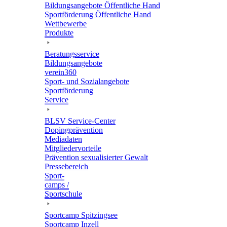
Bildungs­an­ge­bote Öffent­li­che Hand
Sport­för­de­rung Öffent­li­che Hand
Wett­be­werbe
Produkte
Bera­tungs­ser­vice
Bildungs­an­ge­bote
verein360
Sport- und Sozialangebote
Sport­för­de­rung
Service
BLSV Service-Center
Doping­prä­ven­tion
Media­da­ten
Mitglie­der­vor­teile
Präven­tion sexua­li­sier­ter Gewalt
Pres­se­be­reich
Sport­
camps /
Sportschule
Sport­camp Spitzingsee
Sport­camp Inzell