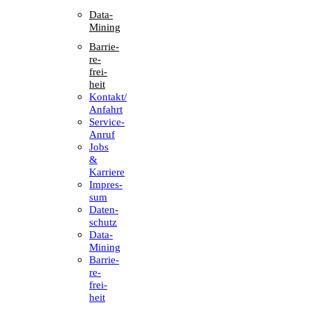
Data-
Mining
Barrie­
re­
frei­
heit
Kontakt/​​
Anfahrt
Service-
Anruf
Jobs
&
Karriere
Impres­
sum
Daten­
schutz
Data-
Mining
Barrie­
re­
frei­
heit