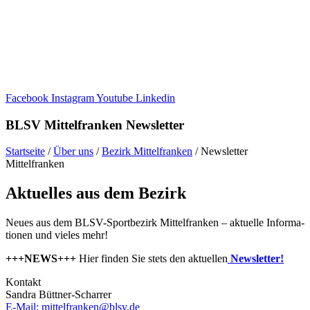
Facebook
Instagram
Youtube
Linkedin
BLSV Mittel­fran­ken Newsletter
Start­seite
/
Über uns
/
Bezirk Mittel­fran­ken
/
News­let­ter
Mittelfranken
Aktu­el­les aus dem Bezirk
Neues aus dem BLSV-Sport­be­zirk Mittel­fran­ken – aktu­elle Infor­ma­
tio­nen und vieles mehr!
+++NEWS+++
Hier finden Sie stets den aktu­el­len
News­let­ter!
Kontakt
Sandra Bütt­ner-Schar­rer
E‑Mail: mittelfranken@​blsv.​de