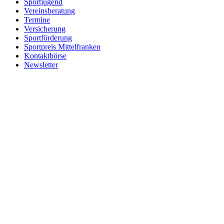
Sport­ju­gend
Vereins­be­ra­tung
Termine
Versi­che­rung
Sport­för­de­rung
Sport­preis Mittelfranken
Kontakt­börse
News­let­ter