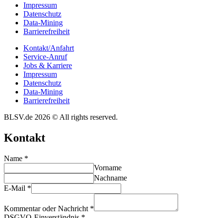
Impres­sum
Daten­schutz
Data-Mining
Barrie­re­frei­heit
Kontakt/​​Anfahrt
Service-Anruf
Jobs & Karriere
Impres­sum
Daten­schutz
Data-Mining
Barrie­re­frei­heit
BLSV.de 2026 © All rights reserved.
Kontakt
Name
*
Vorname
Nachname
E-Mail
*
Kommentar oder Nachricht
*
DSGVO-Einverständnis
*