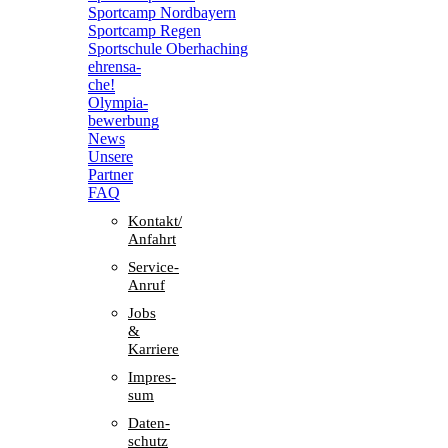
Sport­camp Nordbayern
Sport­camp Regen
Sport­schule Oberhaching
ehren­sa­
che!
Olym­pia­
be­wer­bung
News
Unsere
Part­ner
FAQ
Kontakt/​​
Anfahrt
Service-
Anruf
Jobs
&
Karriere
Impres­
sum
Daten­
schutz