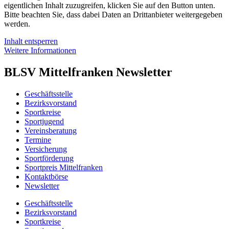
eigent­li­chen Inhalt zuzu­grei­fen, klicken Sie auf den Button unten.
Bitte beach­ten Sie, dass dabei Daten an Dritt­an­bie­ter weiter­ge­ge­ben
werden.
Inhalt entsper­ren
Weitere Infor­ma­tio­nen
BLSV Mittel­fran­ken Newsletter
Geschäfts­stelle
Bezirks­vor­stand
Sport­kreise
Sport­ju­gend
Vereins­be­ra­tung
Termine
Versi­che­rung
Sport­för­de­rung
Sport­preis Mittelfranken
Kontakt­börse
News­let­ter
Geschäfts­stelle
Bezirks­vor­stand
Sport­kreise