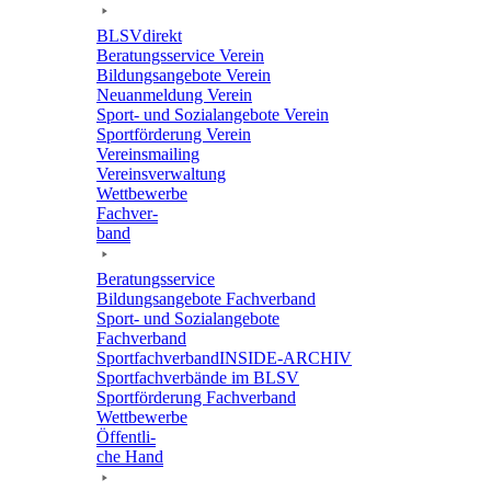
BLSVdi­rekt
Bera­tungs­ser­vice Verein
Bildungs­an­ge­bote Verein
Neuan­mel­dung Verein
Sport- und Sozi­al­an­ge­bote Verein
Sport­för­de­rung Verein
Vereins­mai­ling
Vereins­ver­wal­tung
Wett­be­werbe
Fach­ver­
band
Bera­tungs­ser­vice
Bildungs­an­ge­bote Fachverband
Sport- und Sozi­al­an­ge­bote
Fachverband
Sport­fach­ver­ban­d­IN­SIDE-ARCHIV
Sport­fach­ver­bände im BLSV
Sport­för­de­rung Fachverband
Wett­be­werbe
Öffent­li­
che Hand