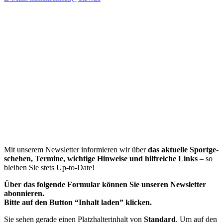
Mit unse­rem News­let­ter infor­mie­ren wir über
das aktu­elle Sport­ge­
sche­hen, Termine, wich­tige Hinweise und hilf­rei­che Links
– so
blei­ben Sie stets Up-to-Date!
Über das folgende Formu­lar können Sie unse­ren News­let­ter
abonnieren.
Bitte auf den Button “Inhalt laden” klicken.
Sie sehen gerade einen Platz­hal­ter­in­halt von
Stan­dard
. Um auf den