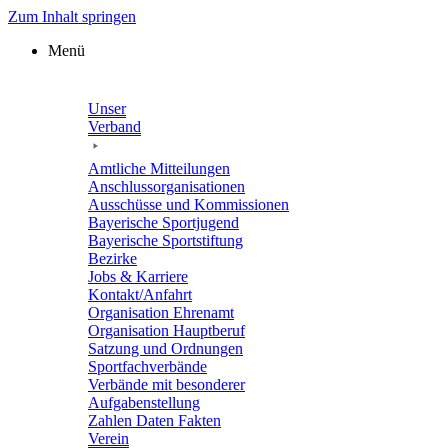
Zum Inhalt springen
Menü
Unser
Verband
Amtli­che Mitteilungen
Anschluss­or­ga­ni­sa­tio­nen
Ausschüsse und Kommissionen
Baye­ri­sche Sportjugend
Baye­ri­sche Sportstiftung
Bezirke
Jobs & Karriere
Kontakt/​​Anfahrt
Orga­ni­sa­tion Ehrenamt
Orga­ni­sa­tion Hauptberuf
Satzung und Ordnungen
Sport­fach­ver­bände
Verbände mit beson­de­rer
Aufgabenstellung
Zahlen Daten Fakten
Verein