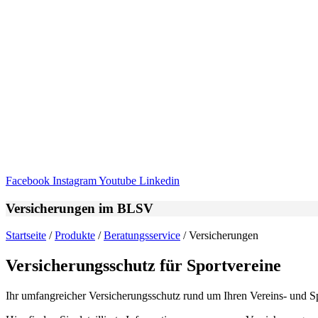
Facebook
Instagram
Youtube
Linkedin
Versi­che­run­gen im BLSV
Start­seite
/
Produkte
/
Bera­tungs­ser­vice
/
Versi­che­run­gen
Versi­che­rungs­schutz für Sportvereine
Ihr umfang­rei­cher Versi­che­rungs­schutz rund um Ihren Vereins- und S