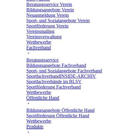
Bera­tungs­ser­vice Verein
Bildungs­an­ge­bote Verein
Neuan­mel­dung Verein
Sport- und Sozi­al­an­ge­bote Verein
Sport­för­de­rung Verein
Vereins­mai­ling
Vereins­ver­wal­tung
Wett­be­werbe
Fach­ver­band
Bera­tungs­ser­vice
Bildungs­an­ge­bote Fachverband
Sport- und Sozi­al­an­ge­bote Fachverband
Sport­fach­ver­ban­d­IN­SIDE-ARCHIV
Sport­fach­ver­bände im BLSV
Sport­för­de­rung Fachverband
Wett­be­werbe
Öffent­li­che Hand
Bildungs­an­ge­bote Öffent­li­che Hand
Sport­för­de­rung Öffent­li­che Hand
Wett­be­werbe
Produkte