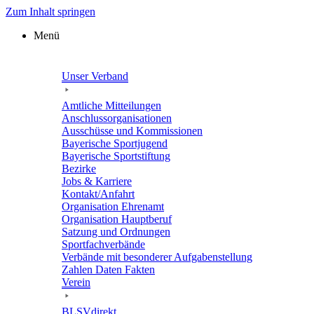
Zum Inhalt springen
Menü
Unser Verband
Amtli­che Mitteilungen
Anschluss­or­ga­ni­sa­tio­nen
Ausschüsse und Kommissionen
Baye­ri­sche Sportjugend
Baye­ri­sche Sportstiftung
Bezirke
Jobs & Karriere
Kontakt/​​Anfahrt
Orga­ni­sa­tion Ehrenamt
Orga­ni­sa­tion Hauptberuf
Satzung und Ordnungen
Sport­fach­ver­bände
Verbände mit beson­de­rer Aufgabenstellung
Zahlen Daten Fakten
Verein
BLSVdi­rekt