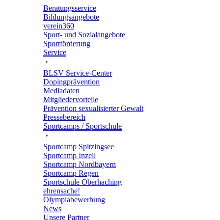
Bera­tungs­ser­vice
Bildungs­an­ge­bote
verein360
Sport- und Sozialangebote
Sport­för­de­rung
Service
BLSV Service-Center
Doping­prä­ven­tion
Media­da­ten
Mitglie­der­vor­teile
Präven­tion sexua­li­sier­ter Gewalt
Pres­se­be­reich
Sport­camps / Sportschule
Sport­camp Spitzingsee
Sport­camp Inzell
Sport­camp Nordbayern
Sport­camp Regen
Sport­schule Oberhaching
ehren­sa­che!
Olym­pia­be­wer­bung
News
Unsere Part­ner