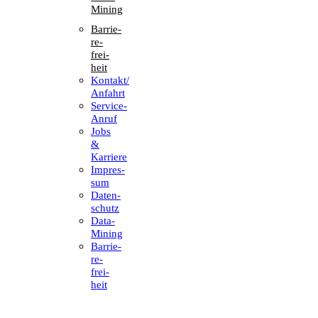
Mining
Barrie­
re­
frei­
heit
Kontakt/​​
Anfahrt
Service-
Anruf
Jobs
&
Karriere
Impres­
sum
Daten­
schutz
Data-
Mining
Barrie­
re­
frei­
heit