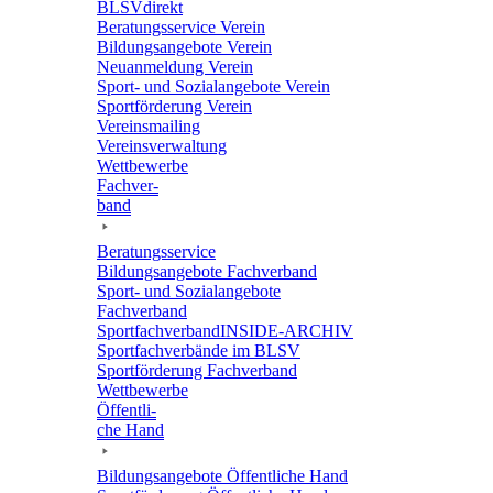
BLSVdi­rekt
Bera­tungs­ser­vice Verein
Bildungs­an­ge­bote Verein
Neuan­mel­dung Verein
Sport- und Sozi­al­an­ge­bote Verein
Sport­för­de­rung Verein
Vereins­mai­ling
Vereins­ver­wal­tung
Wett­be­werbe
Fach­ver­
band
Bera­tungs­ser­vice
Bildungs­an­ge­bote Fachverband
Sport- und Sozi­al­an­ge­bote
Fachverband
Sport­fach­ver­ban­d­IN­SIDE-ARCHIV
Sport­fach­ver­bände im BLSV
Sport­för­de­rung Fachverband
Wett­be­werbe
Öffent­li­
che Hand
Bildungs­an­ge­bote Öffent­li­che Hand