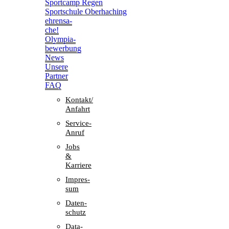
Sport­camp Regen
Sport­schule Oberhaching
ehren­sa­
che!
Olym­pia­
be­wer­bung
News
Unsere
Part­ner
FAQ
Kontakt/​​
Anfahrt
Service-
Anruf
Jobs
&
Karriere
Impres­
sum
Daten­
schutz
Data-