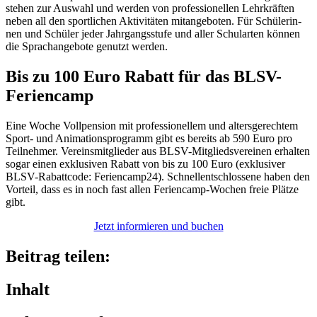
stehen zur Auswahl und werden von profes­sio­nel­len Lehr­kräf­ten
neben all den sport­li­chen Akti­vi­tä­ten mitan­ge­bo­ten. Für Schü­le­rin­
nen und Schü­ler jeder Jahr­gangs­stufe und aller Schul­ar­ten können
die Sprach­an­ge­bote genutzt werden.
Bis zu 100 Euro Rabatt
für das BLSV-
Feriencamp
Eine Woche Voll­pen­sion mit profes­sio­nel­lem und alters­ge­rech­tem
Sport- und Anima­ti­ons­pro­gramm gibt es bereits ab 590 Euro pro
Teil­neh­mer. Vereins­mit­glie­der aus BLSV-Mitglieds­ver­ei­nen erhal­ten
sogar einen exklu­si­ven Rabatt von bis zu 100 Euro (exklu­si­ver
BLSV-Rabatt­code: Feriencamp24). Schnell­ent­schlos­sene haben den
Vorteil, dass es in noch fast allen Feri­en­camp-Wochen freie Plätze
gibt.
Jetzt infor­mie­ren und buchen
Beitrag teilen:
Inhalt