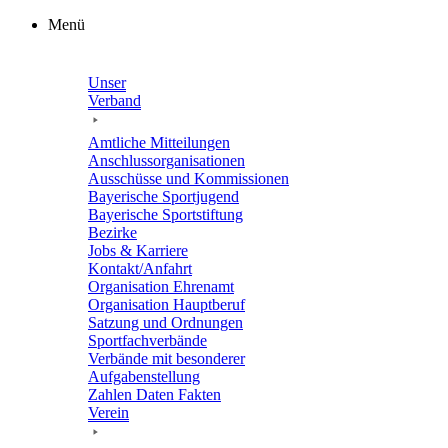
Zum
Menü
Inhalt
springen
Unser
Verband
Amtli­che Mitteilungen
Anschluss­or­ga­ni­sa­tio­nen
Ausschüsse und Kommissionen
Baye­ri­sche Sportjugend
Baye­ri­sche Sportstiftung
Bezirke
Jobs & Karriere
Kontakt/​​Anfahrt
Orga­ni­sa­tion Ehrenamt
Orga­ni­sa­tion Hauptberuf
Satzung und Ordnungen
Sport­fach­ver­bände
Verbände mit beson­de­rer
Aufgabenstellung
Zahlen Daten Fakten
Verein