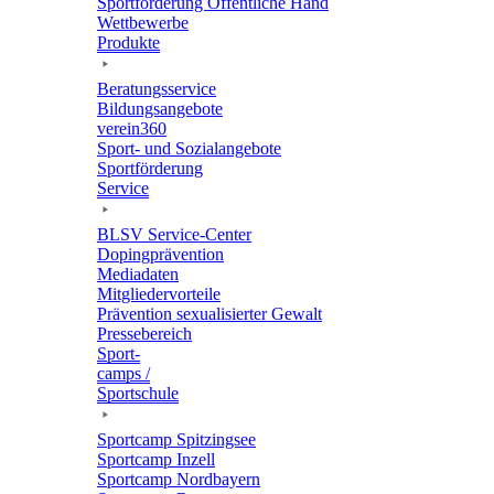
Sport­för­de­rung Öffent­li­che Hand
Wett­be­werbe
Produkte
Bera­tungs­ser­vice
Bildungs­an­ge­bote
verein360
Sport- und Sozialangebote
Sport­för­de­rung
Service
BLSV Service-Center
Doping­prä­ven­tion
Media­da­ten
Mitglie­der­vor­teile
Präven­tion sexua­li­sier­ter Gewalt
Pres­se­be­reich
Sport­
camps /
Sportschule
Sport­camp Spitzingsee
Sport­camp Inzell
Sport­camp Nordbayern