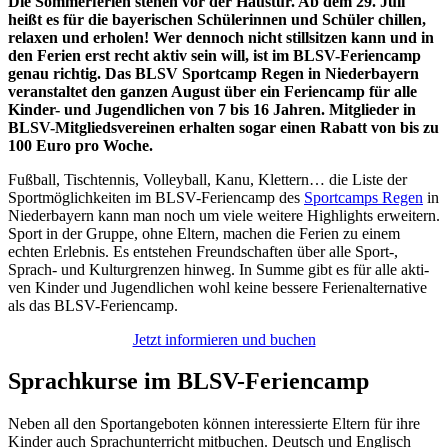
Die Sommer­fe­rien stehen vor der Haus­tür. Ab dem 29. Juli
heißt es für die baye­ri­schen Schü­le­rin­nen und Schü­ler chil­len,
rela­xen und erho­len! Wer dennoch nicht still­sit­zen kann und in
den Ferien erst recht aktiv sein will, ist im BLSV-Feri­en­camp
genau rich­tig. Das BLSV Sport­camp Regen in Nieder­bay­ern
veran­stal­tet den ganzen August über ein Feri­en­camp für alle
Kinder- und Jugend­li­chen von 7 bis 16 Jahren. Mitglie­der in
BLSV-Mitglieds­ver­ei­nen erhal­ten sogar einen Rabatt von bis zu
100 Euro pro Woche.
Fußball, Tisch­ten­nis, Volley­ball, Kanu, Klet­tern… die Liste der
Sport­mög­lich­kei­ten im BLSV-Feri­en­camp des
Sport­camps Regen
in
Nieder­bay­ern kann man noch um viele weitere High­lights erwei­tern.
Sport in der Gruppe, ohne Eltern, machen die Ferien zu einem
echten Erleb­nis. Es entste­hen Freund­schaf­ten über alle Sport‑,
Sprach- und Kultur­gren­zen hinweg. In Summe gibt es für alle akti­
ven Kinder und Jugend­li­chen wohl keine bessere Feri­en­al­ter­na­tive
als das BLSV-Feriencamp.
Jetzt infor­mie­ren und buchen
Sprach­kurse im BLSV-Feriencamp
Neben all den Sport­an­ge­bo­ten können inter­es­sierte Eltern für ihre
Kinder auch Sprach­un­ter­richt mitbu­chen. Deutsch und Englisch