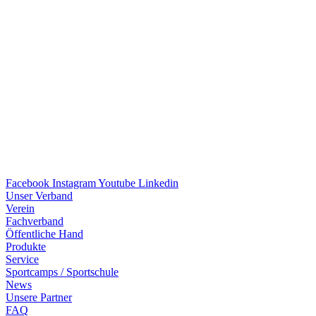
Facebook
Instagram
Youtube
Linkedin
Unser Verband
Verein
Fach­ver­band
Öffent­li­che Hand
Produkte
Service
Sport­camps / Sportschule
News
Unsere Part­ner
FAQ