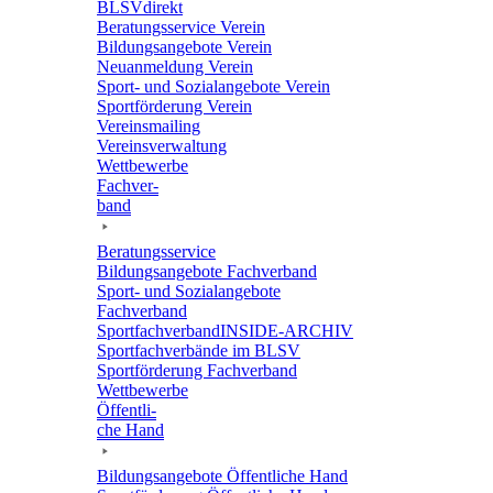
BLSVdi­rekt
Bera­tungs­ser­vice Verein
Bildungs­an­ge­bote Verein
Neuan­mel­dung Verein
Sport- und Sozi­al­an­ge­bote Verein
Sport­för­de­rung Verein
Vereins­mai­ling
Vereins­ver­wal­tung
Wett­be­werbe
Fach­ver­
band
Bera­tungs­ser­vice
Bildungs­an­ge­bote Fachverband
Sport- und Sozi­al­an­ge­bote
Fachverband
Sport­fach­ver­ban­d­IN­SIDE-ARCHIV
Sport­fach­ver­bände im BLSV
Sport­för­de­rung Fachverband
Wett­be­werbe
Öffent­li­
che Hand
Bildungs­an­ge­bote Öffent­li­che Hand