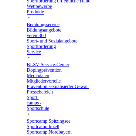
Sport­för­de­rung Öffent­li­che Hand
Wett­be­werbe
Produkte
Bera­tungs­ser­vice
Bildungs­an­ge­bote
verein360
Sport- und Sozialangebote
Sport­för­de­rung
Service
BLSV Service-Center
Doping­prä­ven­tion
Media­da­ten
Mitglie­der­vor­teile
Präven­tion sexua­li­sier­ter Gewalt
Pres­se­be­reich
Sport­
camps /
Sportschule
Sport­camp Spitzingsee
Sport­camp Inzell
Sport­camp Nordbayern