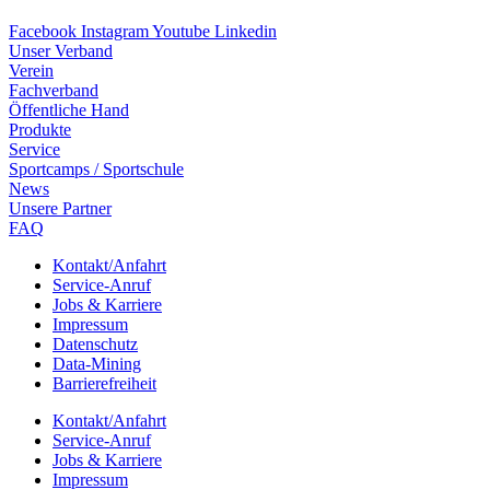
Facebook
Instagram
Youtube
Linkedin
Unser Verband
Verein
Fach­ver­band
Öffent­li­che Hand
Produkte
Service
Sport­camps / Sportschule
News
Unsere Part­ner
FAQ
Kontakt/​​Anfahrt
Service-Anruf
Jobs & Karriere
Impres­sum
Daten­schutz
Data-Mining
Barrie­re­frei­heit
Kontakt/​​Anfahrt
Service-Anruf
Jobs & Karriere
Impres­sum