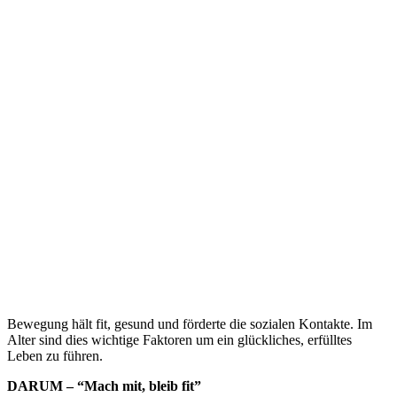
Bewe­gung hält fit, gesund und förderte die sozia­len Kontakte. Im
Alter sind dies wich­tige Fakto­ren um ein glück­li­ches, erfüll­tes
Leben zu führen.
DARUM – “Mach mit, bleib fit”