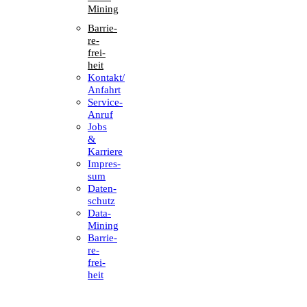
Mining
Barrie­
re­
frei­
heit
Kontakt/​​
Anfahrt
Service-
Anruf
Jobs
&
Karriere
Impres­
sum
Daten­
schutz
Data-
Mining
Barrie­
re­
frei­
heit