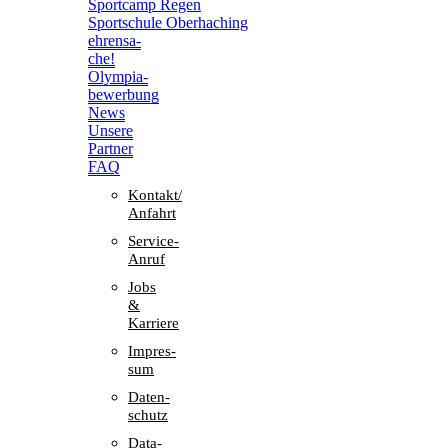
Sport­camp Regen
Sport­schule Oberhaching
ehren­sa­
che!
Olym­pia­
be­wer­bung
News
Unsere
Part­ner
FAQ
Kontakt/​​
Anfahrt
Service-
Anruf
Jobs
&
Karriere
Impres­
sum
Daten­
schutz
Data-