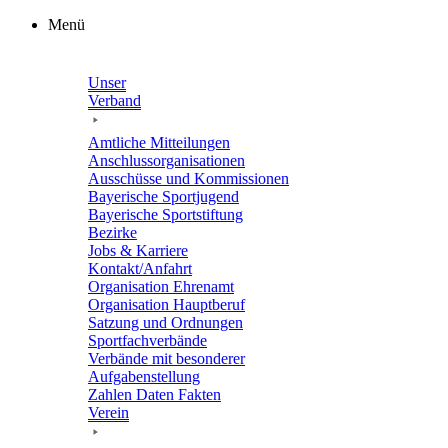
Zum
Menü
Inhalt
springen
Unser
Verband
Amtli­che Mitteilungen
Anschluss­or­ga­ni­sa­tio­nen
Ausschüsse und Kommissionen
Baye­ri­sche Sportjugend
Baye­ri­sche Sportstiftung
Bezirke
Jobs & Karriere
Kontakt/​​Anfahrt
Orga­ni­sa­tion Ehrenamt
Orga­ni­sa­tion Hauptberuf
Satzung und Ordnungen
Sport­fach­ver­bände
Verbände mit beson­de­rer
Aufgabenstellung
Zahlen Daten Fakten
Verein