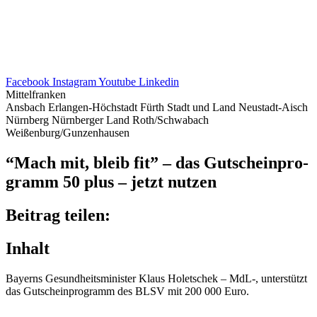
Facebook
Instagram
Youtube
Linkedin
Mittelfranken
Ansbach
Erlangen-Höchstadt
Fürth Stadt und Land
Neustadt-Aisch
Nürnberg
Nürnberger Land
Roth/Schwabach
Weißenburg/Gunzenhausen
“Mach mit, bleib fit” – das Gutschein­pro­
gramm 50 plus – jetzt nutzen
Beitrag teilen:
Inhalt
Bayerns Gesund­heits­mi­nis­ter Klaus Holet­schek – MdL‑, unter­stützt
das Gutschein­pro­gramm des BLSV mit 200 000 Euro.