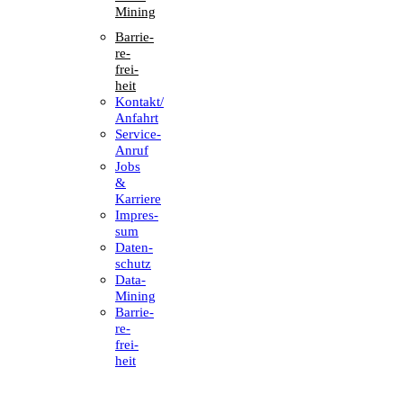
Mining
Barrie­
re­
frei­
heit
Kontakt/​​
Anfahrt
Service-
Anruf
Jobs
&
Karriere
Impres­
sum
Daten­
schutz
Data-
Mining
Barrie­
re­
frei­
heit