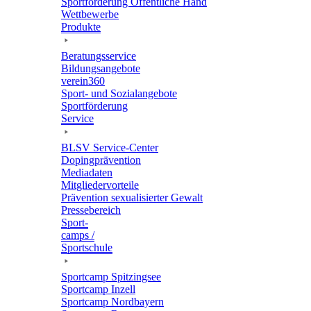
Sport­för­de­rung Öffent­li­che Hand
Wett­be­werbe
Produkte
Bera­tungs­ser­vice
Bildungs­an­ge­bote
verein360
Sport- und Sozialangebote
Sport­för­de­rung
Service
BLSV Service-Center
Doping­prä­ven­tion
Media­da­ten
Mitglie­der­vor­teile
Präven­tion sexua­li­sier­ter Gewalt
Pres­se­be­reich
Sport­
camps /
Sportschule
Sport­camp Spitzingsee
Sport­camp Inzell
Sport­camp Nordbayern