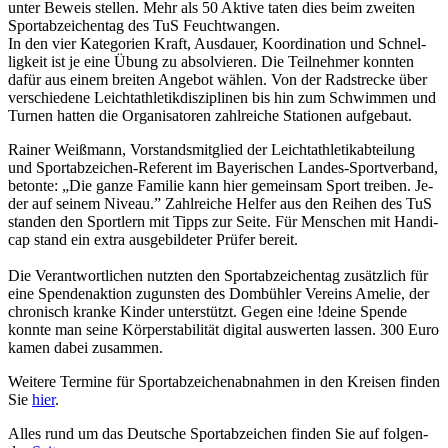
unter Be­weis stel­len. Mehr als 50 Aktive ta­ten dies beim zwei­ten
Sportabzei­chentag des TuS Feucht­wan­gen.
In den vier Kate­go­rien Kraft, Ausdauer, Koor­di­na­tion und Schnel­
lig­keit ist je eine Übung zu absol­vie­ren. Die Teil­neh­mer konn­ten
dafür aus einem brei­ten Ange­bot wählen. Von der Radstre­cke über
verschie­dene Leichtathletik­disziplinen bis hin zum Schwim­men und
Turnen hatten die Orga­nisatoren zahl­rei­che Statio­nen aufgebaut.
Rainer Weiß­mann, Vorstandsmit­glied der Leicht­ath­le­tik­ab­tei­lung
und Sport­ab­zei­chen-Refe­rent im Baye­ri­schen Landes-Sport­ver­band,
betonte: „Die ganze Fami­lie kann hier gemein­sam Sport trei­ben. Je­
der auf seinem Niveau.” Zahl­rei­che Helfer aus den Reihen des TuS
stan­den den Sport­lern mit Tipps zur Seite. Für Menschen mit Handi­
cap stand ein extra ausge­bil­de­ter Prüfer bereit.
Die Verant­wort­li­chen nutz­ten den Sport­ab­zei­chen­tag zusätz­lich für
eine Spen­den­ak­tion zuguns­ten des Dombüh­ler Vereins Amelie, der
chro­nisch kranke Kinder unter­stützt. Gegen eine !deine Spende
konnte man seine Körper­sta­bi­li­tät digi­tal auswer­ten lassen. 300 Euro
kamen dabei zusammen.
Weitere Termine für Sport­ab­zei­chen­ab­nah­men in den Krei­sen finden
Sie
hier
.
Alles rund um das Deut­sche Sport­ab­zei­chen finden Sie auf folgen­