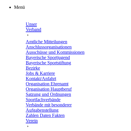
Zum
Menü
Inhalt
springen
Unser
Verband
Amtli­che Mitteilungen
Anschluss­or­ga­ni­sa­tio­nen
Ausschüsse und Kommissionen
Baye­ri­sche Sportjugend
Baye­ri­sche Sportstiftung
Bezirke
Jobs & Karriere
Kontakt/​​Anfahrt
Orga­ni­sa­tion Ehrenamt
Orga­ni­sa­tion Hauptberuf
Satzung und Ordnungen
Sport­fach­ver­bände
Verbände mit beson­de­rer
Aufgabenstellung
Zahlen Daten Fakten
Verein