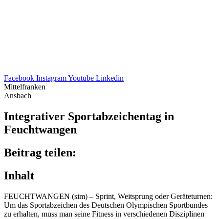
Facebook
Instagram
Youtube
Linkedin
Mittelfranken
Ansbach
Inte­gra­ti­ver Sport­ab­zei­chen­tag in
Feuchtwangen
Beitrag teilen:
Inhalt
FEUCHT­WAN­GEN (sim) – Sprint, Weit­sprung oder Gerä­te­tur­nen:
Um das Sport­ab­zei­chen des Deut­schen Olym­pi­schen Sport­bun­des
zu erhal­ten, muss man seine Fitness in ver­schiedenen Diszi­pli­nen