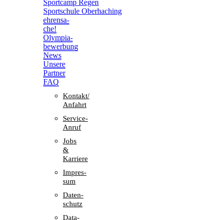
Sport­camp Regen
Sport­schule Oberhaching
ehren­sa­
che!
Olym­pia­
be­wer­bung
News
Unsere
Part­ner
FAQ
Kontakt/​​
Anfahrt
Service-
Anruf
Jobs
&
Karriere
Impres­
sum
Daten­
schutz
Data-