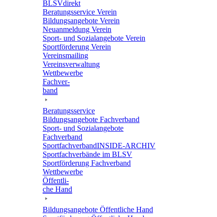
BLSVdi­rekt
Bera­tungs­ser­vice Verein
Bildungs­an­ge­bote Verein
Neuan­mel­dung Verein
Sport- und Sozi­al­an­ge­bote Verein
Sport­för­de­rung Verein
Vereins­mai­ling
Vereins­ver­wal­tung
Wett­be­werbe
Fach­ver­
band
Bera­tungs­ser­vice
Bildungs­an­ge­bote Fachverband
Sport- und Sozi­al­an­ge­bote
Fachverband
Sport­fach­ver­ban­d­IN­SIDE-ARCHIV
Sport­fach­ver­bände im BLSV
Sport­för­de­rung Fachverband
Wett­be­werbe
Öffent­li­
che Hand
Bildungs­an­ge­bote Öffent­li­che Hand