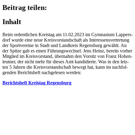
Beitrag teilen:
Inhalt
Beim ordent­li­chen Kreis­tag am 11.02.2023 im Gymna­sium Lappers­
dorf wurde eine neue Kreis­vor­stand­schaft als Inter­es­sens­ver­tre­tung
der Sport­ver­eine in Stadt und Land­kreis Regens­burg gewählt. An
der Spitze gab es einen Führungs­wech­sel. Jens Heinz, bereits vorher
Mitglied im Kreis­vor­stand, über­nahm den Vorsitz von Franz Hohen­
leut­ner, der nicht mehr für dieses Amt kandi­dierte. Was in den letz­
ten 5 Jahren die Kreis­vor­stand­schaft bewegt hat, kann im nach­fol­
gen­den Berichts­heft nach­ge­le­sen werden:
Berichts­heft Kreis­tag Regensburg