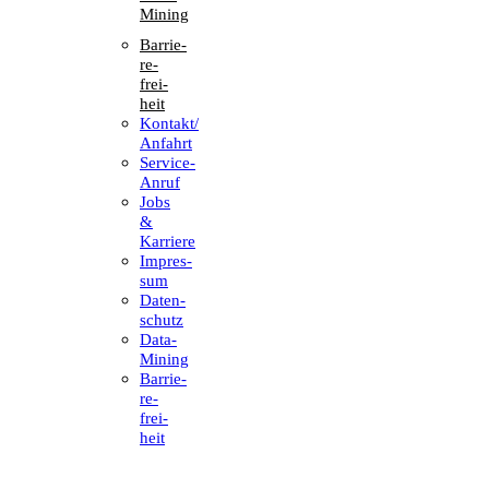
Mining
Barrie­
re­
frei­
heit
Kontakt/​​
Anfahrt
Service-
Anruf
Jobs
&
Karriere
Impres­
sum
Daten­
schutz
Data-
Mining
Barrie­
re­
frei­
heit