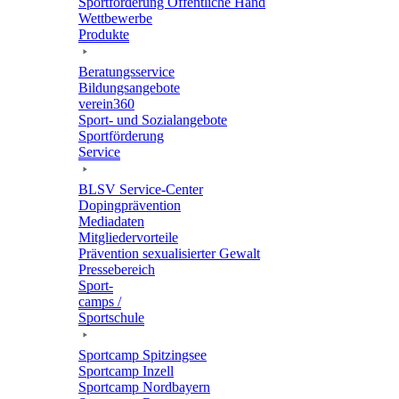
Sport­för­de­rung Öffent­li­che Hand
Wett­be­werbe
Produkte
Bera­tungs­ser­vice
Bildungs­an­ge­bote
verein360
Sport- und Sozialangebote
Sport­för­de­rung
Service
BLSV Service-Center
Doping­prä­ven­tion
Media­da­ten
Mitglie­der­vor­teile
Präven­tion sexua­li­sier­ter Gewalt
Pres­se­be­reich
Sport­
camps /
Sportschule
Sport­camp Spitzingsee
Sport­camp Inzell
Sport­camp Nordbayern