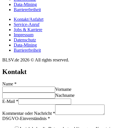
Data-Mining
Barrie­re­frei­heit
Kontakt/​​Anfahrt
Service-Anruf
Jobs & Karriere
Impres­sum
Daten­schutz
Data-Mining
Barrie­re­frei­heit
BLSV.de 2026 © All rights reserved.
Kontakt
Name
*
Vorname
Nachname
E-Mail
*
Kommentar oder Nachricht
*
DSGVO-Einverständnis
*