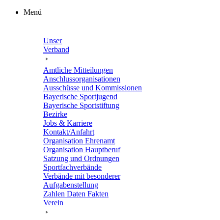
Zum
Menü
Inhalt
springen
Unser
Verband
Amtli­che Mitteilungen
Anschluss­or­ga­ni­sa­tio­nen
Ausschüsse und Kommissionen
Baye­ri­sche Sportjugend
Baye­ri­sche Sportstiftung
Bezirke
Jobs & Karriere
Kontakt/​​Anfahrt
Orga­ni­sa­tion Ehrenamt
Orga­ni­sa­tion Hauptberuf
Satzung und Ordnungen
Sport­fach­ver­bände
Verbände mit beson­de­rer
Aufgabenstellung
Zahlen Daten Fakten
Verein