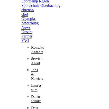
Sport­camp Regen
Sport­schule Oberhaching
ehren­sa­
che!
Olym­pia­
be­wer­bung
News
Unsere
Part­ner
FAQ
Kontakt/​​
Anfahrt
Service-
Anruf
Jobs
&
Karriere
Impres­
sum
Daten­
schutz
Data-