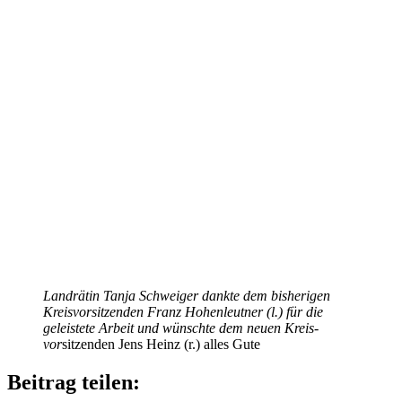
Land­rä­tin Tanja Schwei­ger dankte dem bishe­ri­gen
Kreis­vor­sit­zen­den Franz Hohen­leut­ner (l.) für die
geleis­tete Arbeit und wünschte dem neuen Kreis­
vor
sitzen­den Jens Heinz (r.) alles Gute
Beitrag teilen: