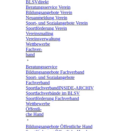
BLSVdi­rekt
Bera­tungs­ser­vice Verein
Bildungs­an­ge­bote Verein
Neuan­mel­dung Verein
Sport- und Sozi­al­an­ge­bote Verein
Sport­för­de­rung Verein
Vereins­mai­ling
Vereins­ver­wal­tung
Wett­be­werbe
Fach­ver­
band
Bera­tungs­ser­vice
Bildungs­an­ge­bote Fachverband
Sport- und Sozi­al­an­ge­bote
Fachverband
Sport­fach­ver­ban­d­IN­SIDE-ARCHIV
Sport­fach­ver­bände im BLSV
Sport­för­de­rung Fachverband
Wett­be­werbe
Öffent­li­
che Hand
Bildungs­an­ge­bote Öffent­li­che Hand