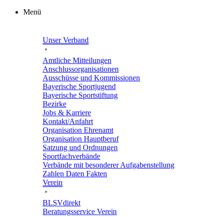
Zum
Menü
Inhalt
springen
Unser Verband
Amtli­che Mitteilungen
Anschluss­or­ga­ni­sa­tio­nen
Ausschüsse und Kommissionen
Baye­ri­sche Sportjugend
Baye­ri­sche Sportstiftung
Bezirke
Jobs & Karriere
Kontakt/​​Anfahrt
Orga­ni­sa­tion Ehrenamt
Orga­ni­sa­tion Hauptberuf
Satzung und Ordnungen
Sport­fach­ver­bände
Verbände mit beson­de­rer Aufgabenstellung
Zahlen Daten Fakten
Verein
BLSVdi­rekt
Bera­tungs­ser­vice Verein