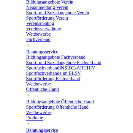
Bildungs­an­ge­bote Verein
Neuan­mel­dung Verein
Sport- und Sozi­al­an­ge­bote Verein
Sport­för­de­rung Verein
Vereins­mai­ling
Vereins­ver­wal­tung
Wett­be­werbe
Fach­ver­band
Bera­tungs­ser­vice
Bildungs­an­ge­bote Fachverband
Sport- und Sozi­al­an­ge­bote Fachverband
Sport­fach­ver­ban­d­IN­SIDE-ARCHIV
Sport­fach­ver­bände im BLSV
Sport­för­de­rung Fachverband
Wett­be­werbe
Öffent­li­che Hand
Bildungs­an­ge­bote Öffent­li­che Hand
Sport­för­de­rung Öffent­li­che Hand
Wett­be­werbe
Produkte
Bera­tungs­ser­vice