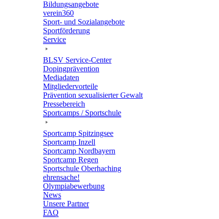
Bildungs­an­ge­bote
verein360
Sport- und Sozialangebote
Sport­för­de­rung
Service
BLSV Service-Center
Doping­prä­ven­tion
Media­da­ten
Mitglie­der­vor­teile
Präven­tion sexua­li­sier­ter Gewalt
Pres­se­be­reich
Sport­camps / Sportschule
Sport­camp Spitzingsee
Sport­camp Inzell
Sport­camp Nordbayern
Sport­camp Regen
Sport­schule Oberhaching
ehren­sa­che!
Olym­pia­be­wer­bung
News
Unsere Part­ner
FAQ