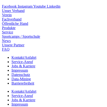
Facebook
Instagram
Youtube
Linkedin
Unser Verband
Verein
Fach­ver­band
Öffent­li­che Hand
Produkte
Service
Sport­camps / Sportschule
News
Unsere Part­ner
FAQ
Kontakt/​​Anfahrt
Service-Anruf
Jobs & Karriere
Impres­sum
Daten­schutz
Data-Mining
Barrie­re­frei­heit
Kontakt/​​Anfahrt
Service-Anruf
Jobs & Karriere
Impres­sum