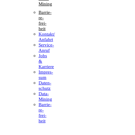
Mining
Barrie­
re­
frei­
heit
Kontakt/​​
Anfahrt
Service-
Anruf
Jobs
&
Karriere
Impres­
sum
Daten­
schutz
Data-
Mining
Barrie­
re­
frei­
heit