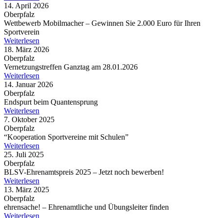
14. April 2026
Oberpfalz
Wett­be­werb Mobil­ma­cher – Gewin­nen Sie 2.000 Euro für Ihren
Sportverein
Weiterlesen
18. März 2026
Oberpfalz
Vernet­zungs­tref­fen Ganz­tag am 28.01.2026
Weiterlesen
14. Januar 2026
Oberpfalz
Endspurt beim Quantensprung
Weiterlesen
7. Oktober 2025
Oberpfalz
“Koope­ra­tion Sport­ver­eine mit Schulen”
Weiterlesen
25. Juli 2025
Oberpfalz
BLSV-Ehren­amts­preis 2025 – Jetzt noch bewerben!
Weiterlesen
13. März 2025
Oberpfalz
ehren­sa­che! – Ehren­amt­li­che und Übungs­lei­ter finden
Weiterlesen