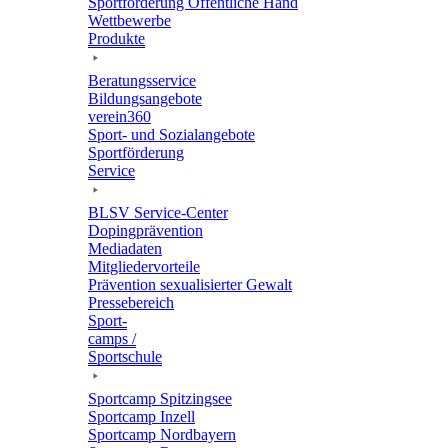
Sport­för­de­rung Öffent­li­che Hand
Wett­be­werbe
Produkte
Bera­tungs­ser­vice
Bildungs­an­ge­bote
verein360
Sport- und Sozialangebote
Sport­för­de­rung
Service
BLSV Service-Center
Doping­prä­ven­tion
Media­da­ten
Mitglie­der­vor­teile
Präven­tion sexua­li­sier­ter Gewalt
Pres­se­be­reich
Sport­
camps /
Sportschule
Sport­camp Spitzingsee
Sport­camp Inzell
Sport­camp Nordbayern