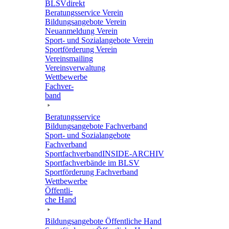
BLSVdi­rekt
Bera­tungs­ser­vice Verein
Bildungs­an­ge­bote Verein
Neuan­mel­dung Verein
Sport- und Sozi­al­an­ge­bote Verein
Sport­för­de­rung Verein
Vereins­mai­ling
Vereins­ver­wal­tung
Wett­be­werbe
Fach­ver­
band
Bera­tungs­ser­vice
Bildungs­an­ge­bote Fachverband
Sport- und Sozi­al­an­ge­bote
Fachverband
Sport­fach­ver­ban­d­IN­SIDE-ARCHIV
Sport­fach­ver­bände im BLSV
Sport­för­de­rung Fachverband
Wett­be­werbe
Öffent­li­
che Hand
Bildungs­an­ge­bote Öffent­li­che Hand