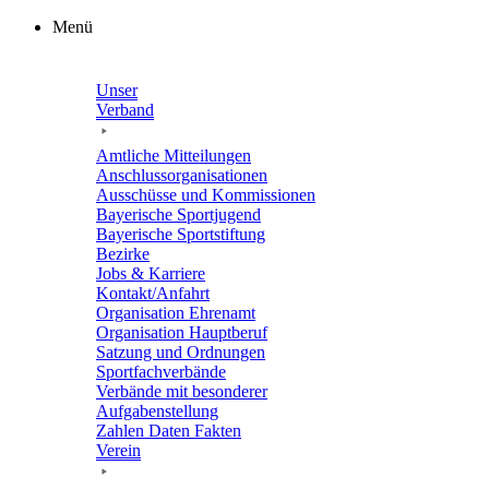
Zum
Menü
Inhalt
springen
Unser
Verband
Amtli­che Mitteilungen
Anschluss­or­ga­ni­sa­tio­nen
Ausschüsse und Kommissionen
Baye­ri­sche Sportjugend
Baye­ri­sche Sportstiftung
Bezirke
Jobs & Karriere
Kontakt/​​Anfahrt
Orga­ni­sa­tion Ehrenamt
Orga­ni­sa­tion Hauptberuf
Satzung und Ordnungen
Sport­fach­ver­bände
Verbände mit beson­de­rer
Aufgabenstellung
Zahlen Daten Fakten
Verein