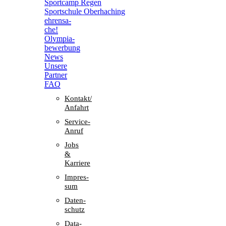
Sport­camp Regen
Sport­schule Oberhaching
ehren­sa­
che!
Olym­pia­
be­wer­bung
News
Unsere
Part­ner
FAQ
Kontakt/​​
Anfahrt
Service-
Anruf
Jobs
&
Karriere
Impres­
sum
Daten­
schutz
Data-