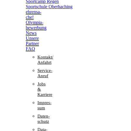
Sport­camp Regen
Sport­schule Oberhaching
ehren­sa­
che!
Olym­pia­
be­wer­bung
News
Unsere
Part­ner
FAQ
Kontakt/​​
Anfahrt
Service-
Anruf
Jobs
&
Karriere
Impres­
sum
Daten­
schutz
Data-