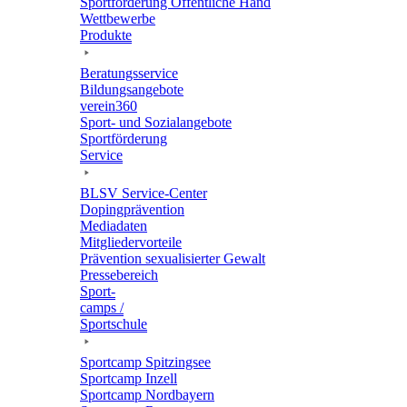
Sport­för­de­rung Öffent­li­che Hand
Wett­be­werbe
Produkte
Bera­tungs­ser­vice
Bildungs­an­ge­bote
verein360
Sport- und Sozialangebote
Sport­för­de­rung
Service
BLSV Service-Center
Doping­prä­ven­tion
Media­da­ten
Mitglie­der­vor­teile
Präven­tion sexua­li­sier­ter Gewalt
Pres­se­be­reich
Sport­
camps /
Sportschule
Sport­camp Spitzingsee
Sport­camp Inzell
Sport­camp Nordbayern