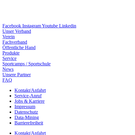
Facebook
Instagram
Youtube
Linkedin
Unser Verband
Verein
Fach­ver­band
Öffent­li­che Hand
Produkte
Service
Sport­camps / Sportschule
News
Unsere Part­ner
FAQ
Kontakt/​​Anfahrt
Service-Anruf
Jobs & Karriere
Impres­sum
Daten­schutz
Data-Mining
Barrie­re­frei­heit
Kontakt/​​Anfahrt