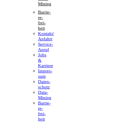
Mining
Barrie­
re­
frei­
heit
Kontakt/​​
Anfahrt
Service-
Anruf
Jobs
&
Karriere
Impres­
sum
Daten­
schutz
Data-
Mining
Barrie­
re­
frei­
heit