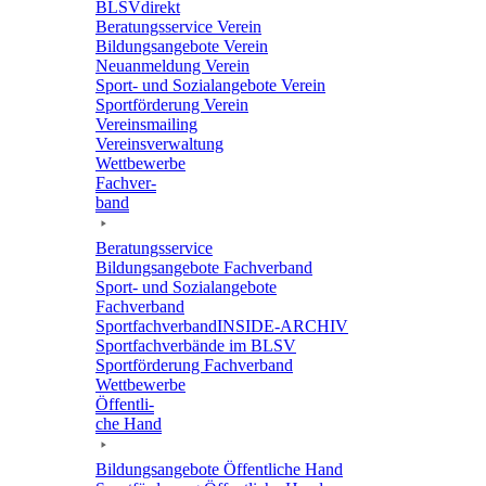
BLSVdi­rekt
Bera­tungs­ser­vice Verein
Bildungs­an­ge­bote Verein
Neuan­mel­dung Verein
Sport- und Sozi­al­an­ge­bote Verein
Sport­för­de­rung Verein
Vereins­mai­ling
Vereins­ver­wal­tung
Wett­be­werbe
Fach­ver­
band
Bera­tungs­ser­vice
Bildungs­an­ge­bote Fachverband
Sport- und Sozi­al­an­ge­bote
Fachverband
Sport­fach­ver­ban­d­IN­SIDE-ARCHIV
Sport­fach­ver­bände im BLSV
Sport­för­de­rung Fachverband
Wett­be­werbe
Öffent­li­
che Hand
Bildungs­an­ge­bote Öffent­li­che Hand