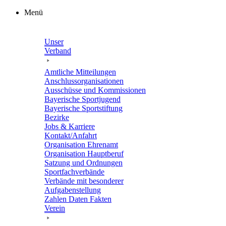
Zum
Menü
Inhalt
springen
Unser
Verband
Amtli­che Mitteilungen
Anschluss­or­ga­ni­sa­tio­nen
Ausschüsse und Kommissionen
Baye­ri­sche Sportjugend
Baye­ri­sche Sportstiftung
Bezirke
Jobs & Karriere
Kontakt/​​Anfahrt
Orga­ni­sa­tion Ehrenamt
Orga­ni­sa­tion Hauptberuf
Satzung und Ordnungen
Sport­fach­ver­bände
Verbände mit beson­de­rer
Aufgabenstellung
Zahlen Daten Fakten
Verein