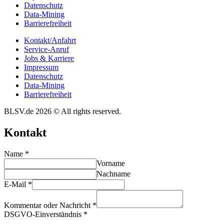
Daten­schutz
Data-Mining
Barrie­re­frei­heit
Kontakt/​​Anfahrt
Service-Anruf
Jobs & Karriere
Impres­sum
Daten­schutz
Data-Mining
Barrie­re­frei­heit
BLSV.de 2026 © All rights reserved.
Kontakt
Name
*
Vorname
Nachname
E-Mail
*
Kommentar oder Nachricht
*
DSGVO-Einverständnis
*