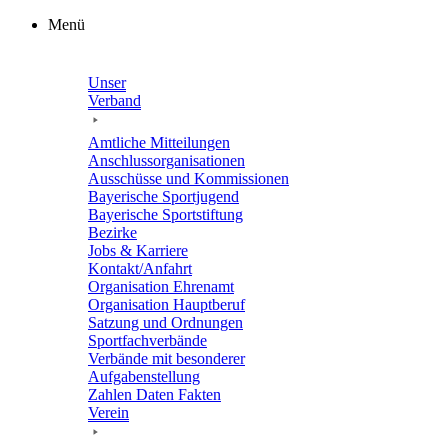
Zum
Menü
Inhalt
springen
Unser
Verband
Amtli­che Mitteilungen
Anschluss­or­ga­ni­sa­tio­nen
Ausschüsse und Kommissionen
Baye­ri­sche Sportjugend
Baye­ri­sche Sportstiftung
Bezirke
Jobs & Karriere
Kontakt/​​Anfahrt
Orga­ni­sa­tion Ehrenamt
Orga­ni­sa­tion Hauptberuf
Satzung und Ordnungen
Sport­fach­ver­bände
Verbände mit beson­de­rer
Aufgabenstellung
Zahlen Daten Fakten
Verein