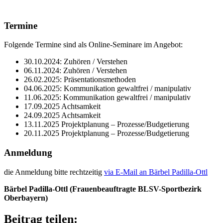
Termine
Folgende Termine sind als Online-Semi­nare im Angebot:
30.10.2024: Zuhö­ren / Verstehen
06.11.2024: Zuhö­ren / Verstehen
26.02.2025: Präsen­ta­ti­ons­me­tho­den
04.06.2025: Kommu­ni­ka­tion gewalt­frei / manipulativ
11.06.2025: Kommu­ni­ka­tion gewalt­frei / manipulativ
17.09.2025 Acht­sam­keit
24.09.2025 Acht­sam­keit
13.11.2025 Projekt­pla­nung – Prozesse/​Budgetierung
20.11.2025 Projekt­pla­nung – Prozesse/​Budgetierung
Anmel­dung
die Anmel­dung bitte recht­zei­tig
via E‑Mail an Bärbel Padilla-Ottl
Bärbel Padilla-Ottl (Frau­en­be­auf­tragte BLSV-Sport­be­zirk
Oberbayern)
Beitrag teilen: