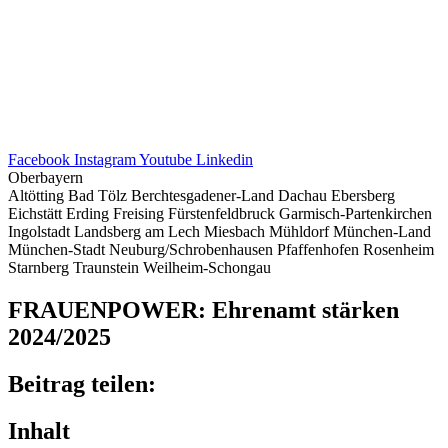
Facebook
Instagram
Youtube
Linkedin
Oberbayern
Altötting
Bad Tölz
Berchtesgadener-Land
Dachau
Ebersberg
Eichstätt
Erding
Freising
Fürstenfeldbruck
Garmisch-Partenkirchen
Ingolstadt
Landsberg am Lech
Miesbach
Mühldorf
München-Land
München-Stadt
Neuburg/Schrobenhausen
Pfaffenhofen
Rosenheim
Starnberg
Traunstein
Weilheim-Schongau
FRAU­EN­POWER: Ehren­amt stär­ken
2024/2025
Beitrag teilen:
Inhalt