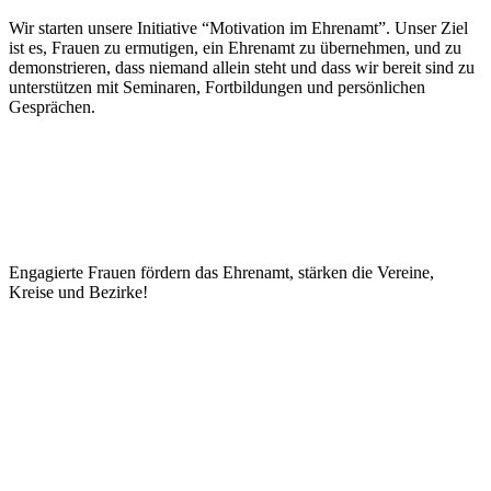
Wir star­ten unsere Initia­tive “Moti­va­tion im Ehren­amt”. Unser Ziel
ist es, Frauen zu ermu­ti­gen, ein Ehren­amt zu über­neh­men, und zu
demons­trie­ren, dass niemand allein steht und dass wir bereit sind zu
unter­stüt­zen mit Semi­na­ren, Fort­bil­dun­gen und persön­li­chen
Gesprächen.
Enga­gierte Frauen fördern das Ehren­amt, stär­ken die Vereine,
Kreise und Bezirke!