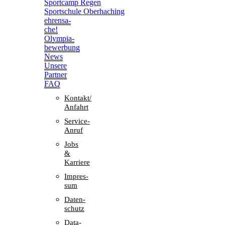
Sport­camp Regen
Sport­schule Oberhaching
ehren­sa­
che!
Olym­pia­
be­wer­bung
News
Unsere
Part­ner
FAQ
Kontakt/​​
Anfahrt
Service-
Anruf
Jobs
&
Karriere
Impres­
sum
Daten­
schutz
Data-