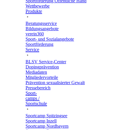
Sport­för­de­rung Öffent­li­che Hand
Wett­be­werbe
Produkte
Bera­tungs­ser­vice
Bildungs­an­ge­bote
verein360
Sport- und Sozialangebote
Sport­för­de­rung
Service
BLSV Service-Center
Doping­prä­ven­tion
Media­da­ten
Mitglie­der­vor­teile
Präven­tion sexua­li­sier­ter Gewalt
Pres­se­be­reich
Sport­
camps /
Sportschule
Sport­camp Spitzingsee
Sport­camp Inzell
Sport­camp Nordbayern