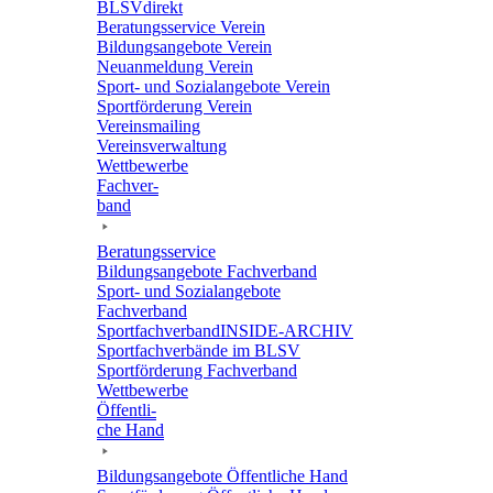
BLSVdi­rekt
Bera­tungs­ser­vice Verein
Bildungs­an­ge­bote Verein
Neuan­mel­dung Verein
Sport- und Sozi­al­an­ge­bote Verein
Sport­för­de­rung Verein
Vereins­mai­ling
Vereins­ver­wal­tung
Wett­be­werbe
Fach­ver­
band
Bera­tungs­ser­vice
Bildungs­an­ge­bote Fachverband
Sport- und Sozi­al­an­ge­bote
Fachverband
Sport­fach­ver­ban­d­IN­SIDE-ARCHIV
Sport­fach­ver­bände im BLSV
Sport­för­de­rung Fachverband
Wett­be­werbe
Öffent­li­
che Hand
Bildungs­an­ge­bote Öffent­li­che Hand