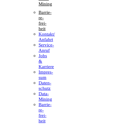
Mining
Barrie­
re­
frei­
heit
Kontakt/​​
Anfahrt
Service-
Anruf
Jobs
&
Karriere
Impres­
sum
Daten­
schutz
Data-
Mining
Barrie­
re­
frei­
heit