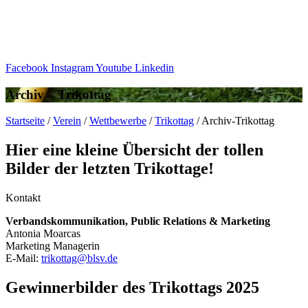
Facebook
Instagram
Youtube
Linkedin
Archiv – Trikottag
Start­seite
/
Verein
/
Wett­be­werbe
/
Trikot­tag
/
Archiv-Trikot­tag
Hier eine kleine Über­sicht der tollen
Bilder der letz­ten Trikottage!
Kontakt
Verbands­kom­mu­ni­ka­tion, Public Rela­ti­ons & Marketing
Anto­nia Moarcas
Marke­ting Managerin
E‑Mail:
trikottag@​blsv.​de
Gewin­ner­bil­der des Trikot­tags 2025