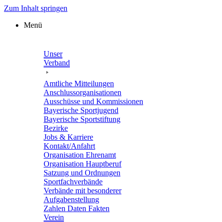
Zum Inhalt springen
Menü
Unser
Verband
Amtli­che Mitteilungen
Anschluss­or­ga­ni­sa­tio­nen
Ausschüsse und Kommissionen
Baye­ri­sche Sportjugend
Baye­ri­sche Sportstiftung
Bezirke
Jobs & Karriere
Kontakt/​​Anfahrt
Orga­ni­sa­tion Ehrenamt
Orga­ni­sa­tion Hauptberuf
Satzung und Ordnungen
Sport­fach­ver­bände
Verbände mit beson­de­rer
Aufgabenstellung
Zahlen Daten Fakten
Verein