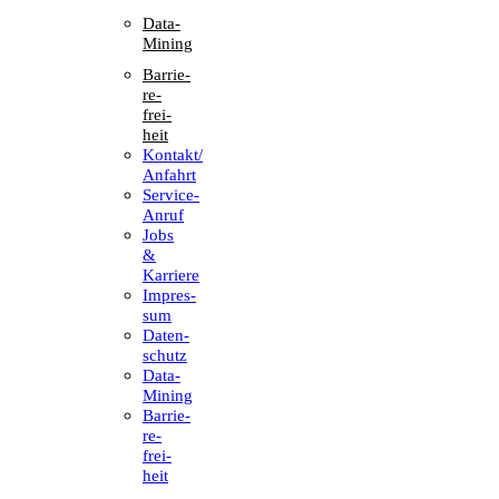
Data-
Mining
Barrie­
re­
frei­
heit
Kontakt/​​
Anfahrt
Service-
Anruf
Jobs
&
Karriere
Impres­
sum
Daten­
schutz
Data-
Mining
Barrie­
re­
frei­
heit