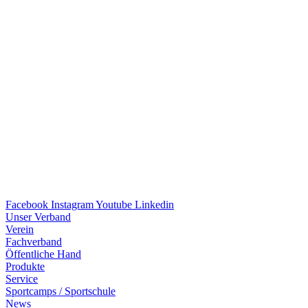
Facebook
Instagram
Youtube
Linkedin
Unser Verband
Verein
Fach­ver­band
Öffent­li­che Hand
Produkte
Service
Sport­camps / Sportschule
News