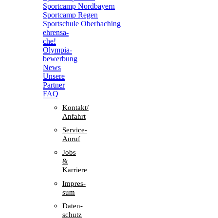
Sport­camp Nordbayern
Sport­camp Regen
Sport­schule Oberhaching
ehren­sa­
che!
Olym­pia­
be­wer­bung
News
Unsere
Part­ner
FAQ
Kontakt/​​
Anfahrt
Service-
Anruf
Jobs
&
Karriere
Impres­
sum
Daten­
schutz