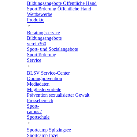
Bildungs­an­ge­bote Öffent­li­che Hand
Sport­för­de­rung Öffent­li­che Hand
Wett­be­werbe
Produkte
Bera­tungs­ser­vice
Bildungs­an­ge­bote
verein360
Sport- und Sozialangebote
Sport­för­de­rung
Service
BLSV Service-Center
Doping­prä­ven­tion
Media­da­ten
Mitglie­der­vor­teile
Präven­tion sexua­li­sier­ter Gewalt
Pres­se­be­reich
Sport­
camps /
Sportschule
Sport­camp Spitzingsee
Sport­camp Inzell