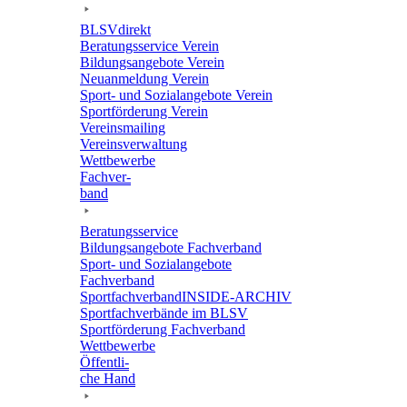
BLSVdi­rekt
Bera­tungs­ser­vice Verein
Bildungs­an­ge­bote Verein
Neuan­mel­dung Verein
Sport- und Sozi­al­an­ge­bote Verein
Sport­för­de­rung Verein
Vereins­mai­ling
Vereins­ver­wal­tung
Wett­be­werbe
Fach­ver­
band
Bera­tungs­ser­vice
Bildungs­an­ge­bote Fachverband
Sport- und Sozi­al­an­ge­bote
Fachverband
Sport­fach­ver­ban­d­IN­SIDE-ARCHIV
Sport­fach­ver­bände im BLSV
Sport­för­de­rung Fachverband
Wett­be­werbe
Öffent­li­
che Hand