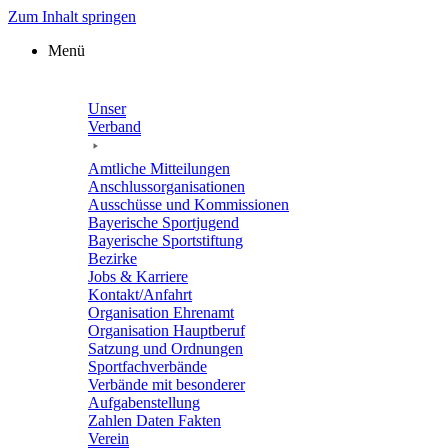
Zum Inhalt springen
Menü
Unser
Verband
Amtli­che Mitteilungen
Anschluss­or­ga­ni­sa­tio­nen
Ausschüsse und Kommissionen
Baye­ri­sche Sportjugend
Baye­ri­sche Sportstiftung
Bezirke
Jobs & Karriere
Kontakt/​​Anfahrt
Orga­ni­sa­tion Ehrenamt
Orga­ni­sa­tion Hauptberuf
Satzung und Ordnungen
Sport­fach­ver­bände
Verbände mit beson­de­rer
Aufgabenstellung
Zahlen Daten Fakten
Verein