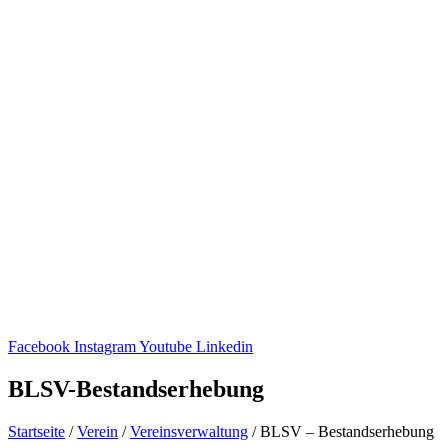
Facebook
Instagram
Youtube
Linkedin
BLSV-Bestands­er­he­bung
Start­seite
/
Verein
/
Vereins­ver­wal­tung
/
BLSV – Bestandserhebung