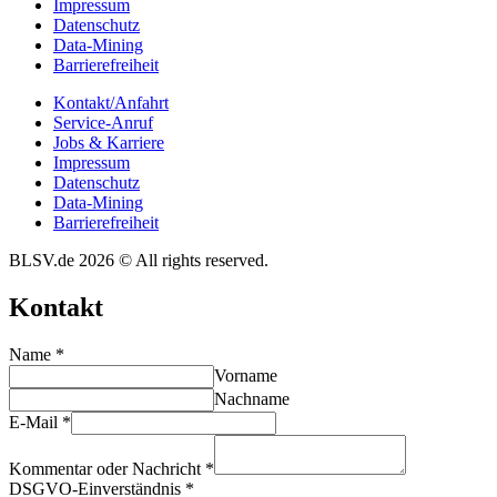
Impres­sum
Daten­schutz
Data-Mining
Barrie­re­frei­heit
Kontakt/​​Anfahrt
Service-Anruf
Jobs & Karriere
Impres­sum
Daten­schutz
Data-Mining
Barrie­re­frei­heit
BLSV.de 2026 © All rights reserved.
Kontakt
Name
*
Vorname
Nachname
E-Mail
*
Kommentar oder Nachricht
*
DSGVO-Einverständnis
*