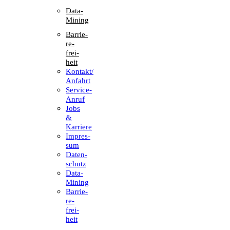
Data-
Mining
Barrie­
re­
frei­
heit
Kontakt/​​
Anfahrt
Service-
Anruf
Jobs
&
Karriere
Impres­
sum
Daten­
schutz
Data-
Mining
Barrie­
re­
frei­
heit