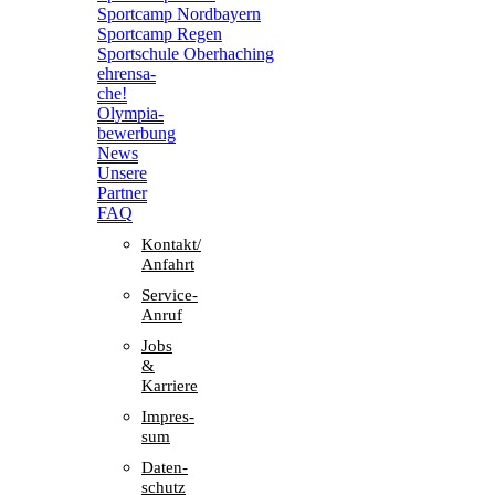
Sport­camp Nordbayern
Sport­camp Regen
Sport­schule Oberhaching
ehren­sa­
che!
Olym­pia­
be­wer­bung
News
Unsere
Part­ner
FAQ
Kontakt/​​
Anfahrt
Service-
Anruf
Jobs
&
Karriere
Impres­
sum
Daten­
schutz