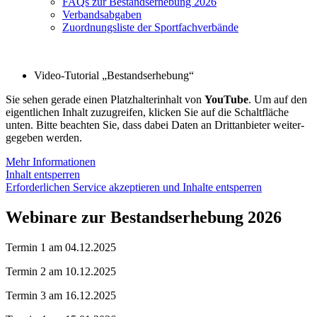
FAQs zur Bestands­er­he­bung 2026
Verbands­ab­ga­ben
Zuord­nungs­liste der Sportfachverbände
Video-Tuto­rial „Bestands­er­he­bung“
Sie sehen gerade einen Platz­hal­ter­in­halt von
YouTube
. Um auf den
eigent­li­chen Inhalt zuzu­grei­fen, klicken Sie auf die Schalt­flä­che
unten. Bitte beach­ten Sie, dass dabei Daten an Dritt­an­bie­ter weiter­
ge­ge­ben werden.
Mehr Infor­ma­tio­nen
Inhalt entsper­ren
Erfor­der­li­chen Service akzep­tie­ren und Inhalte entsper­ren
Webi­nare zur Bestands­er­he­bung 2026
Termin 1 am 04.12.2025
Termin 2 am 10.12.2025
Termin 3 am 16.12.2025