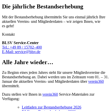
Die jähr­li­che Bestandserhebung
Mit der Bestands­er­he­bung über­mit­teln Sie uns einmal jähr­lich Ihre
aktu­el­len Vereins- und Mitglie­der­da­ten – wir zeigen Ihnen, wie
es geht!
Kontakt
BLSV Service-Center
Tel.: +49 89 / 15702–400
E‑Mail: service@​blsv.​de
Alle Jahre wieder…
Zu Beginn eines jeden Jahres steht für unsere Mitglieds­ver­eine die
Bestands­er­he­bung an. Dabei werden uns im Zeit­raum vom 01. – 31.
Januar die aktu­el­len Vereins- und Mitglie­der­da­ten über
verein360
übermittelt.
Dazu stel­len wir Ihnen in
verein360
Service-Mate­ria­len zur
Verfügung:
Leit­fa­den zur Bestands­er­he­bung 2026