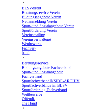
BLSVdi­rekt
Bera­tungs­ser­vice Verein
Bildungs­an­ge­bote Verein
Neuan­mel­dung Verein
Sport- und Sozi­al­an­ge­bote Verein
Sport­för­de­rung Verein
Vereins­mai­ling
Vereins­ver­wal­tung
Wett­be­werbe
Fach­ver­
band
Bera­tungs­ser­vice
Bildungs­an­ge­bote Fachverband
Sport- und Sozi­al­an­ge­bote
Fachverband
Sport­fach­ver­ban­d­IN­SIDE-ARCHIV
Sport­fach­ver­bände im BLSV
Sport­för­de­rung Fachverband
Wett­be­werbe
Öffent­li­
che Hand