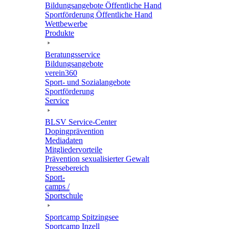
Bildungs­an­ge­bote Öffent­li­che Hand
Sport­för­de­rung Öffent­li­che Hand
Wett­be­werbe
Produkte
Bera­tungs­ser­vice
Bildungs­an­ge­bote
verein360
Sport- und Sozialangebote
Sport­för­de­rung
Service
BLSV Service-Center
Doping­prä­ven­tion
Media­da­ten
Mitglie­der­vor­teile
Präven­tion sexua­li­sier­ter Gewalt
Pres­se­be­reich
Sport­
camps /
Sportschule
Sport­camp Spitzingsee
Sport­camp Inzell