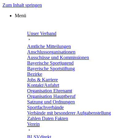
Zum Inhalt springen
Menü
Unser Verband
Amtli­che Mitteilungen
Anschluss­or­ga­ni­sa­tio­nen
Ausschüsse und Kommissionen
Baye­ri­sche Sportjugend
Baye­ri­sche Sportstiftung
Bezirke
Jobs & Karriere
Kontakt/​​Anfahrt
Orga­ni­sa­tion Ehrenamt
Orga­ni­sa­tion Hauptberuf
Satzung und Ordnungen
Sport­fach­ver­bände
Verbände mit beson­de­rer Aufgabenstellung
Zahlen Daten Fakten
Verein
BLSVdi­rekt