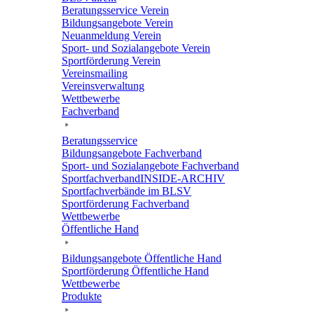
Bera­tungs­ser­vice Verein
Bildungs­an­ge­bote Verein
Neuan­mel­dung Verein
Sport- und Sozi­al­an­ge­bote Verein
Sport­för­de­rung Verein
Vereins­mai­ling
Vereins­ver­wal­tung
Wett­be­werbe
Fach­ver­band
Bera­tungs­ser­vice
Bildungs­an­ge­bote Fachverband
Sport- und Sozi­al­an­ge­bote Fachverband
Sport­fach­ver­ban­d­IN­SIDE-ARCHIV
Sport­fach­ver­bände im BLSV
Sport­för­de­rung Fachverband
Wett­be­werbe
Öffent­li­che Hand
Bildungs­an­ge­bote Öffent­li­che Hand
Sport­för­de­rung Öffent­li­che Hand
Wett­be­werbe
Produkte