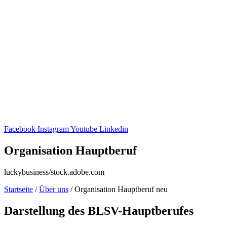
Facebook
Instagram
Youtube
Linkedin
Orga­ni­sa­tion Hauptberuf
luckybusiness/stock.adobe.com
Start­seite
/
Über uns
/
Orga­ni­sa­tion Haupt­be­ruf neu
Darstel­lung des BLSV-Hauptberufes