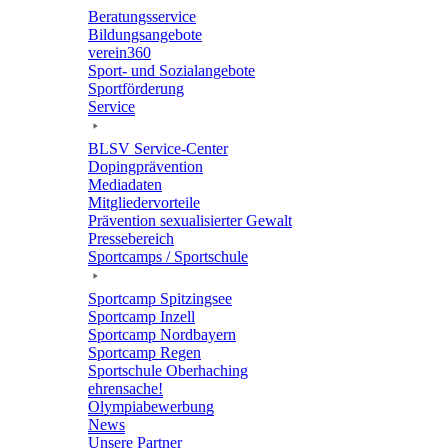
Bera­tungs­ser­vice
Bildungs­an­ge­bote
verein360
Sport- und Sozialangebote
Sport­för­de­rung
Service
BLSV Service-Center
Doping­prä­ven­tion
Media­da­ten
Mitglie­der­vor­teile
Präven­tion sexua­li­sier­ter Gewalt
Pres­se­be­reich
Sport­camps / Sportschule
Sport­camp Spitzingsee
Sport­camp Inzell
Sport­camp Nordbayern
Sport­camp Regen
Sport­schule Oberhaching
ehren­sa­che!
Olym­pia­be­wer­bung
News
Unsere Part­ner