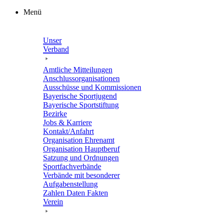
Zum
Menü
Inhalt
springen
Unser
Verband
Amtli­che Mitteilungen
Anschluss­or­ga­ni­sa­tio­nen
Ausschüsse und Kommissionen
Baye­ri­sche Sportjugend
Baye­ri­sche Sportstiftung
Bezirke
Jobs & Karriere
Kontakt/​​Anfahrt
Orga­ni­sa­tion Ehrenamt
Orga­ni­sa­tion Hauptberuf
Satzung und Ordnungen
Sport­fach­ver­bände
Verbände mit beson­de­rer
Aufgabenstellung
Zahlen Daten Fakten
Verein