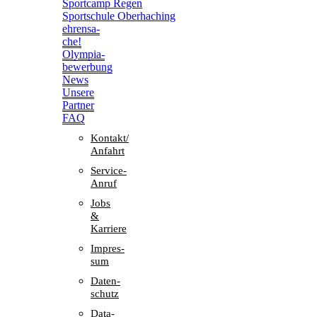
Sport­camp Regen
Sport­schule Oberhaching
ehren­sa­
che!
Olym­pia­
be­wer­bung
News
Unsere
Part­ner
FAQ
Kontakt/​​
Anfahrt
Service-
Anruf
Jobs
&
Karriere
Impres­
sum
Daten­
schutz
Data-