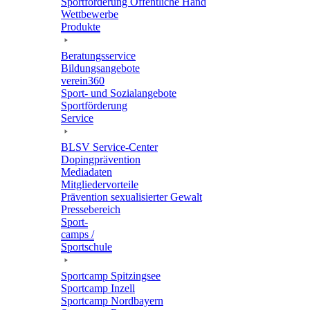
Sport­för­de­rung Öffent­li­che Hand
Wett­be­werbe
Produkte
Bera­tungs­ser­vice
Bildungs­an­ge­bote
verein360
Sport- und Sozialangebote
Sport­för­de­rung
Service
BLSV Service-Center
Doping­prä­ven­tion
Media­da­ten
Mitglie­der­vor­teile
Präven­tion sexua­li­sier­ter Gewalt
Pres­se­be­reich
Sport­
camps /
Sportschule
Sport­camp Spitzingsee
Sport­camp Inzell
Sport­camp Nordbayern