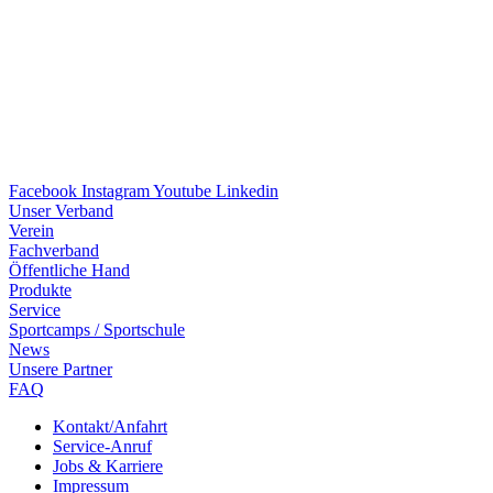
Facebook
Instagram
Youtube
Linkedin
Unser Verband
Verein
Fach­ver­band
Öffent­li­che Hand
Produkte
Service
Sport­camps / Sportschule
News
Unsere Part­ner
FAQ
Kontakt/​​Anfahrt
Service-Anruf
Jobs & Karriere
Impres­sum