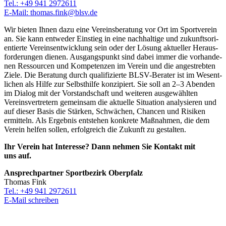
Tel.: +49 941 2972611
E‑Mail: thomas.​fink@​blsv.​de
Wir bieten Ihnen dazu eine Vereins­be­ra­tung vor Ort im Sport­ver­ein
an. Sie kann entwe­der Einstieg in eine nach­hal­tige und zukunfts­ori­
en­tierte Vereins­ent­wick­lung sein oder der Lösung aktu­el­ler Heraus­
for­de­run­gen dienen. Ausgangs­punkt sind dabei immer die vorhan­de­
nen Ressour­cen und Kompe­ten­zen im Verein und die ange­streb­ten
Ziele. Die Bera­tung durch quali­fi­zierte BLSV-Bera­ter ist im Wesent­
li­chen als Hilfe zur Selbst­hilfe konzi­piert. Sie soll an 2–3 Aben­den
im Dialog mit der Vorstand­schaft und weite­ren ausge­wähl­ten
Vereins­ver­tre­tern gemein­sam die aktu­elle Situa­tion analy­sie­ren und
auf dieser Basis die Stär­ken, Schwä­chen, Chan­cen und Risi­ken
ermit­teln. Als Ergeb­nis entste­hen konkrete Maßnah­men, die dem
Verein helfen sollen, erfolg­reich die Zukunft zu gestalten.
Ihr Verein hat Inter­esse? Dann nehmen Sie Kontakt mit
uns auf.
Ansprech­part­ner Sport­be­zirk Oberpfalz
Thomas Fink
Tel.: +49 941 2972611
E‑Mail schrei­ben