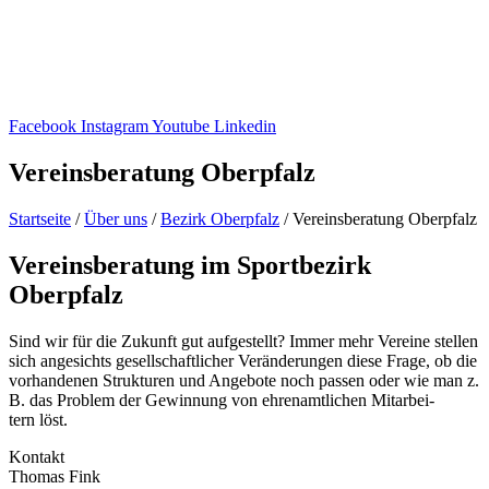
Facebook
Instagram
Youtube
Linkedin
Vereins­be­ra­tung Oberpfalz
Start­seite
/
Über uns
/
Bezirk Ober­pfalz
/
Vereins­be­ra­tung Oberpfalz
Vereins­be­ra­tung im Sport­be­zirk
Oberpfalz
Sind wir für die Zukunft gut aufge­stellt? Immer mehr Vereine stel­len
sich ange­sichts gesell­schaft­li­cher Verän­de­run­gen diese Frage, ob die
vorhan­de­nen Struk­tu­ren und Ange­bote noch passen oder wie man z.
B. das Problem der Gewin­nung von ehren­amt­li­chen Mitar­bei­
tern löst.
Kontakt
Thomas Fink