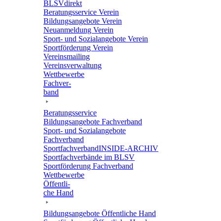
BLSVdi­rekt
Bera­tungs­ser­vice Verein
Bildungs­an­ge­bote Verein
Neuan­mel­dung Verein
Sport- und Sozi­al­an­ge­bote Verein
Sport­för­de­rung Verein
Vereins­mai­ling
Vereins­ver­wal­tung
Wett­be­werbe
Fach­ver­
band
Bera­tungs­ser­vice
Bildungs­an­ge­bote Fachverband
Sport- und Sozi­al­an­ge­bote
Fachverband
Sport­fach­ver­ban­d­IN­SIDE-ARCHIV
Sport­fach­ver­bände im BLSV
Sport­för­de­rung Fachverband
Wett­be­werbe
Öffent­li­
che Hand
Bildungs­an­ge­bote Öffent­li­che Hand