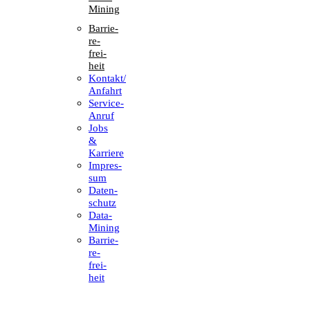
Mining
Barrie­
re­
frei­
heit
Kontakt/​​
Anfahrt
Service-
Anruf
Jobs
&
Karriere
Impres­
sum
Daten­
schutz
Data-
Mining
Barrie­
re­
frei­
heit