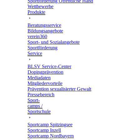
Sport­för­de­rung Öffent­li­che Hand
Wett­be­werbe
Produkte
Bera­tungs­ser­vice
Bildungs­an­ge­bote
verein360
Sport- und Sozialangebote
Sport­för­de­rung
Service
BLSV Service-Center
Doping­prä­ven­tion
Media­da­ten
Mitglie­der­vor­teile
Präven­tion sexua­li­sier­ter Gewalt
Pres­se­be­reich
Sport­
camps /
Sportschule
Sport­camp Spitzingsee
Sport­camp Inzell
Sport­camp Nordbayern