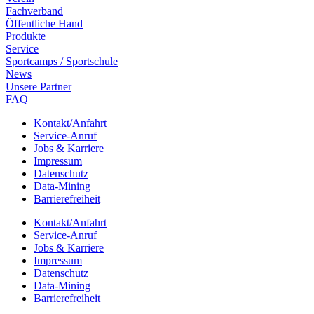
Fach­ver­band
Öffent­li­che Hand
Produkte
Service
Sport­camps / Sportschule
News
Unsere Part­ner
FAQ
Kontakt/​​Anfahrt
Service-Anruf
Jobs & Karriere
Impres­sum
Daten­schutz
Data-Mining
Barrie­re­frei­heit
Kontakt/​​Anfahrt
Service-Anruf
Jobs & Karriere
Impres­sum
Daten­schutz
Data-Mining
Barrie­re­frei­heit