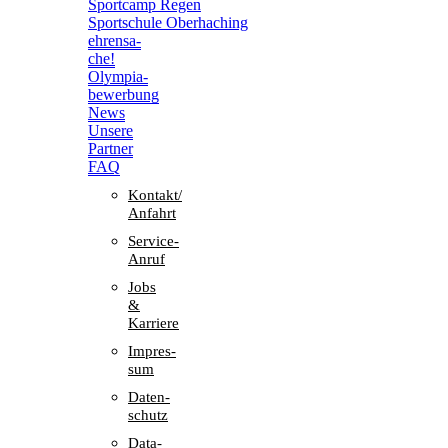
Sport­camp Regen
Sport­schule Oberhaching
ehren­sa­
che!
Olym­pia­
be­wer­bung
News
Unsere
Part­ner
FAQ
Kontakt/​​
Anfahrt
Service-
Anruf
Jobs
&
Karriere
Impres­
sum
Daten­
schutz
Data-