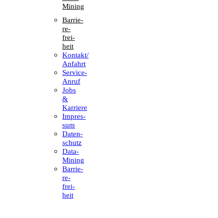
Mining
Barrie­
re­
frei­
heit
Kontakt/​​
Anfahrt
Service-
Anruf
Jobs
&
Karriere
Impres­
sum
Daten­
schutz
Data-
Mining
Barrie­
re­
frei­
heit