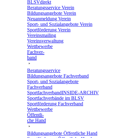
BLSVdi­rekt
Bera­tungs­ser­vice Verein
Bildungs­an­ge­bote Verein
Neuan­mel­dung Verein
Sport- und Sozi­al­an­ge­bote Verein
Sport­för­de­rung Verein
Vereins­mai­ling
Vereins­ver­wal­tung
Wett­be­werbe
Fach­ver­
band
Bera­tungs­ser­vice
Bildungs­an­ge­bote Fachverband
Sport- und Sozi­al­an­ge­bote
Fachverband
Sport­fach­ver­ban­d­IN­SIDE-ARCHIV
Sport­fach­ver­bände im BLSV
Sport­för­de­rung Fachverband
Wett­be­werbe
Öffent­li­
che Hand
Bildungs­an­ge­bote Öffent­li­che Hand