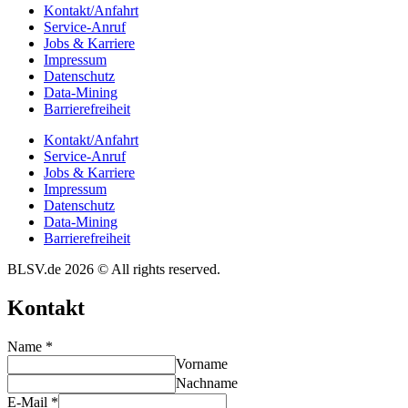
Kontakt/​​Anfahrt
Service-Anruf
Jobs & Karriere
Impres­sum
Daten­schutz
Data-Mining
Barrie­re­frei­heit
Kontakt/​​Anfahrt
Service-Anruf
Jobs & Karriere
Impres­sum
Daten­schutz
Data-Mining
Barrie­re­frei­heit
BLSV.de 2026 © All rights reserved.
Kontakt
Name
*
Vorname
Nachname
E-Mail
*