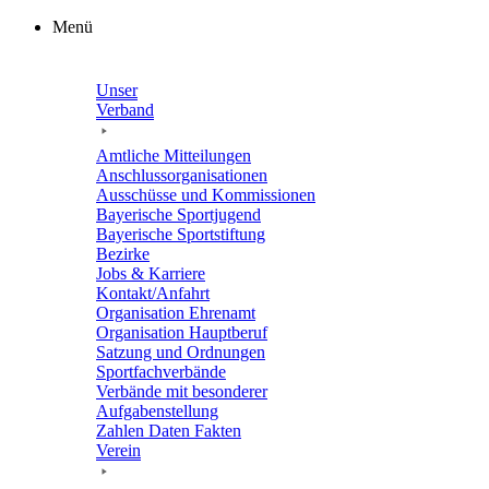
Zum
Menü
Inhalt
springen
Unser
Verband
Amtli­che Mitteilungen
Anschluss­or­ga­ni­sa­tio­nen
Ausschüsse und Kommissionen
Baye­ri­sche Sportjugend
Baye­ri­sche Sportstiftung
Bezirke
Jobs & Karriere
Kontakt/​​Anfahrt
Orga­ni­sa­tion Ehrenamt
Orga­ni­sa­tion Hauptberuf
Satzung und Ordnungen
Sport­fach­ver­bände
Verbände mit beson­de­rer
Aufgabenstellung
Zahlen Daten Fakten
Verein