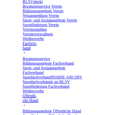
BLSVdi­rekt
Bera­tungs­ser­vice Verein
Bildungs­an­ge­bote Verein
Neuan­mel­dung Verein
Sport- und Sozi­al­an­ge­bote Verein
Sport­för­de­rung Verein
Vereins­mai­ling
Vereins­ver­wal­tung
Wett­be­werbe
Fach­ver­
band
Bera­tungs­ser­vice
Bildungs­an­ge­bote Fachverband
Sport- und Sozi­al­an­ge­bote
Fachverband
Sport­fach­ver­ban­d­IN­SIDE-ARCHIV
Sport­fach­ver­bände im BLSV
Sport­för­de­rung Fachverband
Wett­be­werbe
Öffent­li­
che Hand
Bildungs­an­ge­bote Öffent­li­che Hand