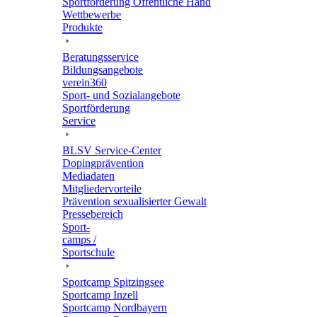
Sport­för­de­rung Öffent­li­che Hand
Wett­be­werbe
Produkte
Bera­tungs­ser­vice
Bildungs­an­ge­bote
verein360
Sport- und Sozialangebote
Sport­för­de­rung
Service
BLSV Service-Center
Doping­prä­ven­tion
Media­da­ten
Mitglie­der­vor­teile
Präven­tion sexua­li­sier­ter Gewalt
Pres­se­be­reich
Sport­
camps /
Sportschule
Sport­camp Spitzingsee
Sport­camp Inzell
Sport­camp Nordbayern