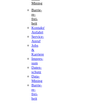
Mining
Barrie­
re­
frei­
heit
Kontakt/​​
Anfahrt
Service-
Anruf
Jobs
&
Karriere
Impres­
sum
Daten­
schutz
Data-
Mining
Barrie­
re­
frei­
heit