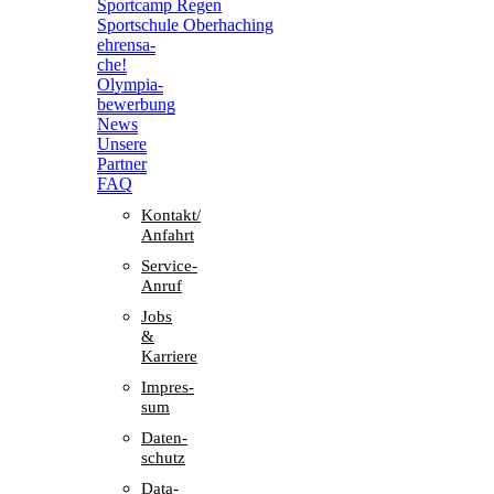
Sport­camp Regen
Sport­schule Oberhaching
ehren­sa­
che!
Olym­pia­
be­wer­bung
News
Unsere
Part­ner
FAQ
Kontakt/​​
Anfahrt
Service-
Anruf
Jobs
&
Karriere
Impres­
sum
Daten­
schutz
Data-