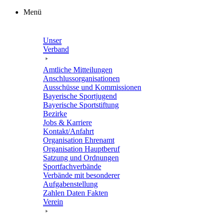
Zum
Menü
Inhalt
springen
Unser
Verband
Amtli­che Mitteilungen
Anschluss­or­ga­ni­sa­tio­nen
Ausschüsse und Kommissionen
Baye­ri­sche Sportjugend
Baye­ri­sche Sportstiftung
Bezirke
Jobs & Karriere
Kontakt/​​Anfahrt
Orga­ni­sa­tion Ehrenamt
Orga­ni­sa­tion Hauptberuf
Satzung und Ordnungen
Sport­fach­ver­bände
Verbände mit beson­de­rer
Aufgabenstellung
Zahlen Daten Fakten
Verein