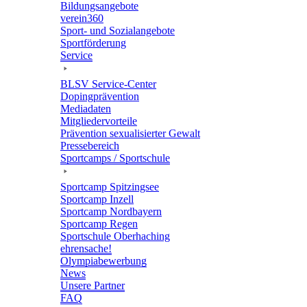
Bildungs­an­ge­bote
verein360
Sport- und Sozialangebote
Sport­för­de­rung
Service
BLSV Service-Center
Doping­prä­ven­tion
Media­da­ten
Mitglie­der­vor­teile
Präven­tion sexua­li­sier­ter Gewalt
Pres­se­be­reich
Sport­camps / Sportschule
Sport­camp Spitzingsee
Sport­camp Inzell
Sport­camp Nordbayern
Sport­camp Regen
Sport­schule Oberhaching
ehren­sa­che!
Olym­pia­be­wer­bung
News
Unsere Part­ner
FAQ