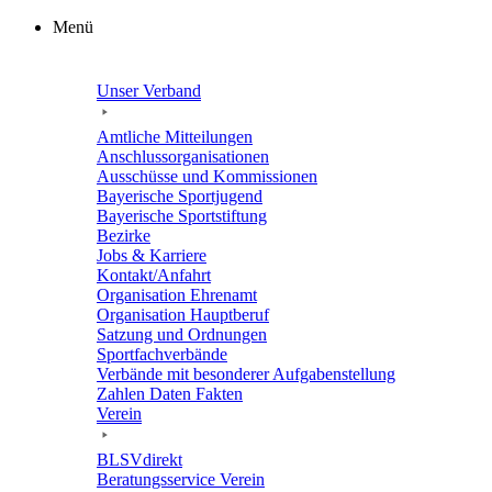
Zum
Menü
Inhalt
springen
Unser Verband
Amtli­che Mitteilungen
Anschluss­or­ga­ni­sa­tio­nen
Ausschüsse und Kommissionen
Baye­ri­sche Sportjugend
Baye­ri­sche Sportstiftung
Bezirke
Jobs & Karriere
Kontakt/​​Anfahrt
Orga­ni­sa­tion Ehrenamt
Orga­ni­sa­tion Hauptberuf
Satzung und Ordnungen
Sport­fach­ver­bände
Verbände mit beson­de­rer Aufgabenstellung
Zahlen Daten Fakten
Verein
BLSVdi­rekt
Bera­tungs­ser­vice Verein