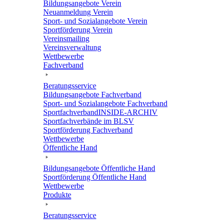
Bildungs­an­ge­bote Verein
Neuan­mel­dung Verein
Sport- und Sozi­al­an­ge­bote Verein
Sport­för­de­rung Verein
Vereins­mai­ling
Vereins­ver­wal­tung
Wett­be­werbe
Fach­ver­band
Bera­tungs­ser­vice
Bildungs­an­ge­bote Fachverband
Sport- und Sozi­al­an­ge­bote Fachverband
Sport­fach­ver­ban­d­IN­SIDE-ARCHIV
Sport­fach­ver­bände im BLSV
Sport­för­de­rung Fachverband
Wett­be­werbe
Öffent­li­che Hand
Bildungs­an­ge­bote Öffent­li­che Hand
Sport­för­de­rung Öffent­li­che Hand
Wett­be­werbe
Produkte
Bera­tungs­ser­vice