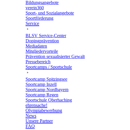
Bildungs­an­ge­bote
verein360
Sport- und Sozialangebote
Sport­för­de­rung
Service
BLSV Service-Center
Doping­prä­ven­tion
Media­da­ten
Mitglie­der­vor­teile
Präven­tion sexua­li­sier­ter Gewalt
Pres­se­be­reich
Sport­camps / Sportschule
Sport­camp Spitzingsee
Sport­camp Inzell
Sport­camp Nordbayern
Sport­camp Regen
Sport­schule Oberhaching
ehren­sa­che!
Olym­pia­be­wer­bung
News
Unsere Part­ner
FAQ