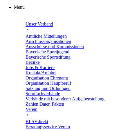
Zum
Menü
Inhalt
springen
Unser Verband
Amtli­che Mitteilungen
Anschluss­or­ga­ni­sa­tio­nen
Ausschüsse und Kommissionen
Baye­ri­sche Sportjugend
Baye­ri­sche Sportstiftung
Bezirke
Jobs & Karriere
Kontakt/​​Anfahrt
Orga­ni­sa­tion Ehrenamt
Orga­ni­sa­tion Hauptberuf
Satzung und Ordnungen
Sport­fach­ver­bände
Verbände mit beson­de­rer Aufgabenstellung
Zahlen Daten Fakten
Verein
BLSVdi­rekt
Bera­tungs­ser­vice Verein