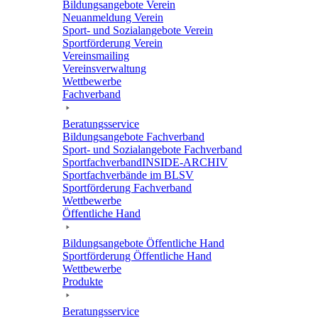
Bildungs­an­ge­bote Verein
Neuan­mel­dung Verein
Sport- und Sozi­al­an­ge­bote Verein
Sport­för­de­rung Verein
Vereins­mai­ling
Vereins­ver­wal­tung
Wett­be­werbe
Fach­ver­band
Bera­tungs­ser­vice
Bildungs­an­ge­bote Fachverband
Sport- und Sozi­al­an­ge­bote Fachverband
Sport­fach­ver­ban­d­IN­SIDE-ARCHIV
Sport­fach­ver­bände im BLSV
Sport­för­de­rung Fachverband
Wett­be­werbe
Öffent­li­che Hand
Bildungs­an­ge­bote Öffent­li­che Hand
Sport­för­de­rung Öffent­li­che Hand
Wett­be­werbe
Produkte
Bera­tungs­ser­vice