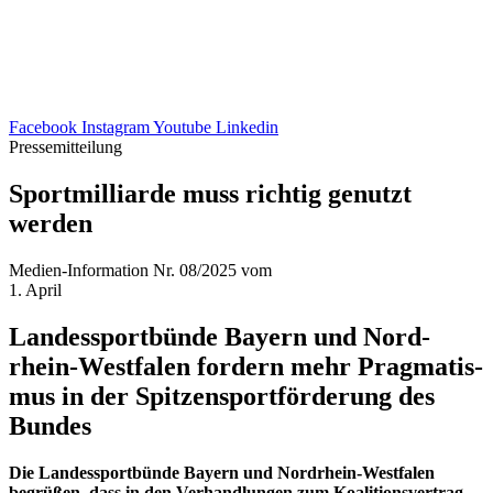
Facebook
Instagram
Youtube
Linkedin
Pressemitteilung
Sport­mil­li­arde muss rich­tig genutzt
werden
Medien-Information Nr. 08/2025 vom
1. April
Landes­sport­bünde Bayern und Nord­
rhein-West­fa­len fordern mehr Prag­ma­tis­
mus in der Spit­zen­sport­för­de­rung des
Bundes
Die Landes­sport­bünde Bayern und Nord­rhein-West­fa­len
begrü­ßen, dass in den Verhand­lun­gen zum Koali­ti­ons­ver­trag