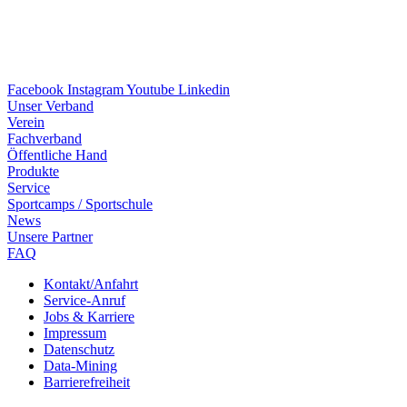
Facebook
Instagram
Youtube
Linkedin
Unser Verband
Verein
Fach­ver­band
Öffent­li­che Hand
Produkte
Service
Sport­camps / Sportschule
News
Unsere Part­ner
FAQ
Kontakt/​​Anfahrt
Service-Anruf
Jobs & Karriere
Impres­sum
Daten­schutz
Data-Mining
Barrie­re­frei­heit