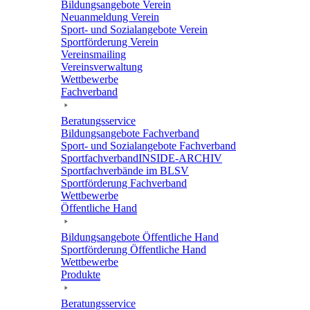
Bildungs­an­ge­bote Verein
Neuan­mel­dung Verein
Sport- und Sozi­al­an­ge­bote Verein
Sport­för­de­rung Verein
Vereins­mai­ling
Vereins­ver­wal­tung
Wett­be­werbe
Fach­ver­band
Bera­tungs­ser­vice
Bildungs­an­ge­bote Fachverband
Sport- und Sozi­al­an­ge­bote Fachverband
Sport­fach­ver­ban­d­IN­SIDE-ARCHIV
Sport­fach­ver­bände im BLSV
Sport­för­de­rung Fachverband
Wett­be­werbe
Öffent­li­che Hand
Bildungs­an­ge­bote Öffent­li­che Hand
Sport­för­de­rung Öffent­li­che Hand
Wett­be­werbe
Produkte
Bera­tungs­ser­vice