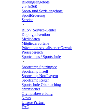
Bildungs­an­ge­bote
verein360
Sport- und Sozialangebote
Sport­för­de­rung
Service
BLSV Service-Center
Doping­prä­ven­tion
Media­da­ten
Mitglie­der­vor­teile
Präven­tion sexua­li­sier­ter Gewalt
Pres­se­be­reich
Sport­camps / Sportschule
Sport­camp Spitzingsee
Sport­camp Inzell
Sport­camp Nordbayern
Sport­camp Regen
Sport­schule Oberhaching
ehren­sa­che!
Olym­pia­be­wer­bung
News
Unsere Part­ner
FAQ