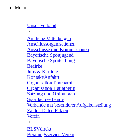
Zum
Menü
Inhalt
springen
Unser Verband
Amtli­che Mitteilungen
Anschluss­or­ga­ni­sa­tio­nen
Ausschüsse und Kommissionen
Baye­ri­sche Sportjugend
Baye­ri­sche Sportstiftung
Bezirke
Jobs & Karriere
Kontakt/​​Anfahrt
Orga­ni­sa­tion Ehrenamt
Orga­ni­sa­tion Hauptberuf
Satzung und Ordnungen
Sport­fach­ver­bände
Verbände mit beson­de­rer Aufgabenstellung
Zahlen Daten Fakten
Verein
BLSVdi­rekt
Bera­tungs­ser­vice Verein