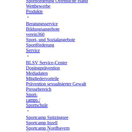
Sport­för­de­rung Öffent­li­che Hand
Wett­be­werbe
Produkte
Bera­tungs­ser­vice
Bildungs­an­ge­bote
verein360
Sport- und Sozialangebote
Sport­för­de­rung
Service
BLSV Service-Center
Doping­prä­ven­tion
Media­da­ten
Mitglie­der­vor­teile
Präven­tion sexua­li­sier­ter Gewalt
Pres­se­be­reich
Sport­
camps /
Sportschule
Sport­camp Spitzingsee
Sport­camp Inzell
Sport­camp Nordbayern