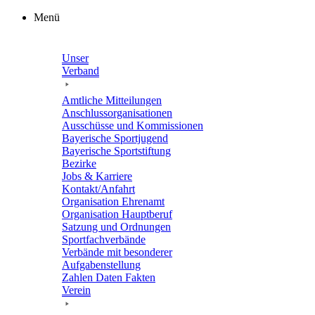
Zum
Menü
Inhalt
springen
Unser
Verband
Amtli­che Mitteilungen
Anschluss­or­ga­ni­sa­tio­nen
Ausschüsse und Kommissionen
Baye­ri­sche Sportjugend
Baye­ri­sche Sportstiftung
Bezirke
Jobs & Karriere
Kontakt/​​Anfahrt
Orga­ni­sa­tion Ehrenamt
Orga­ni­sa­tion Hauptberuf
Satzung und Ordnungen
Sport­fach­ver­bände
Verbände mit beson­de­rer
Aufgabenstellung
Zahlen Daten Fakten
Verein