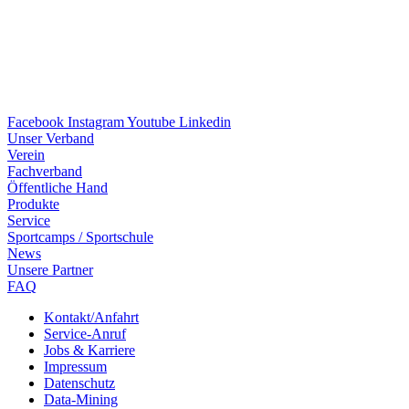
Facebook
Instagram
Youtube
Linkedin
Unser Verband
Verein
Fach­ver­band
Öffent­li­che Hand
Produkte
Service
Sport­camps / Sportschule
News
Unsere Part­ner
FAQ
Kontakt/​​Anfahrt
Service-Anruf
Jobs & Karriere
Impres­sum
Daten­schutz
Data-Mining