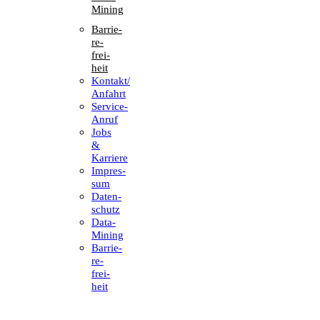
Mining
Barrie­
re­
frei­
heit
Kontakt/​​
Anfahrt
Service-
Anruf
Jobs
&
Karriere
Impres­
sum
Daten­
schutz
Data-
Mining
Barrie­
re­
frei­
heit