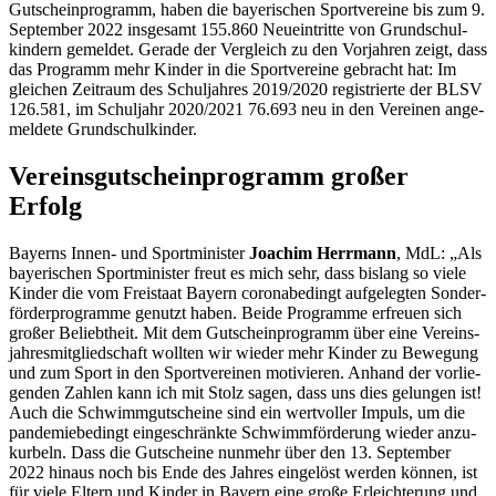
Gutschein­pro­gramm, haben die baye­ri­schen Sport­ver­eine bis zum 9.
Septem­ber 2022 insge­samt 155.860 Neuein­tritte von Grund­schul­
kin­dern gemel­det. Gerade der Vergleich zu den Vorjah­ren zeigt, dass
das Programm mehr Kinder in die Sport­ver­eine gebracht hat: Im
glei­chen Zeit­raum des Schul­jah­res 2019/2020 regis­trierte der BLSV
126.581, im Schul­jahr 2020/2021 76.693 neu in den Verei­nen ange­
mel­dete Grundschulkinder.
Vereins­gut­schein­pro­gramm großer
Erfolg
Bayerns Innen- und Sport­mi­nis­ter
Joachim Herr­mann
, MdL: „Als
baye­ri­schen Sport­mi­nis­ter freut es mich sehr, dass bislang so viele
Kinder die vom Frei­staat Bayern coro­nabe­dingt aufge­leg­ten Sonder­
för­der­pro­gramme genutzt haben. Beide Programme erfreuen sich
großer Beliebt­heit. Mit dem Gutschein­pro­gramm über eine Vereins­
jah­res­mit­glied­schaft woll­ten wir wieder mehr Kinder zu Bewe­gung
und zum Sport in den Sport­ver­ei­nen moti­vie­ren. Anhand der vorlie­
gen­den Zahlen kann ich mit Stolz sagen, dass uns dies gelun­gen ist!
Auch die Schwimm­gut­scheine sind ein wert­vol­ler Impuls, um die
pande­mie­be­dingt einge­schränkte Schwimm­för­de­rung wieder anzu­
kur­beln. Dass die Gutscheine nunmehr über den 13. Septem­ber
2022 hinaus noch bis Ende des Jahres einge­löst werden können, ist
für viele Eltern und Kinder in Bayern eine große Erleich­te­rung und