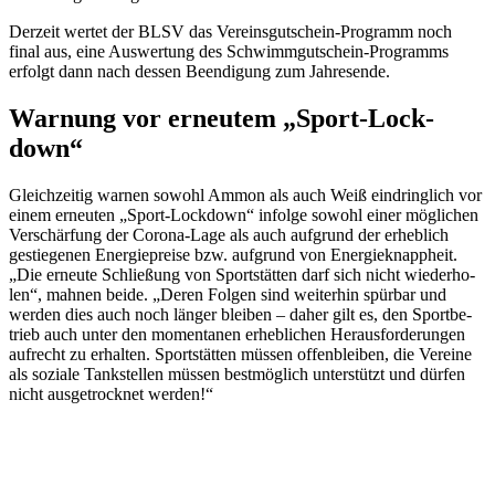
Derzeit wertet der BLSV das Vereins­gut­schein-Programm noch
final aus, eine Auswer­tung des Schwimm­gut­schein-Programms
erfolgt dann nach dessen Been­di­gung zum Jahresende.
Warnung vor erneu­tem „Sport-Lock­
down
“
Gleich­zei­tig warnen sowohl Ammon als auch Weiß eindring­lich vor
einem erneu­ten „Sport-Lock­down“ infolge sowohl einer mögli­chen
Verschär­fung der Corona-Lage als auch aufgrund der erheb­lich
gestie­ge­nen Ener­gie­preise bzw. aufgrund von Ener­gie­knapp­heit.
„Die erneute Schlie­ßung von Sport­stät­ten darf sich nicht wieder­ho­
len“, mahnen beide. „Deren Folgen sind weiter­hin spür­bar und
werden dies auch noch länger blei­ben – daher gilt es, den Sport­be­
trieb auch unter den momen­ta­nen erheb­li­chen Heraus­for­de­run­gen
aufrecht zu erhal­ten. Sport­stät­ten müssen offen­blei­ben, die Vereine
als soziale Tank­stel­len müssen best­mög­lich unter­stützt und dürfen
nicht ausge­trock­net werden!“