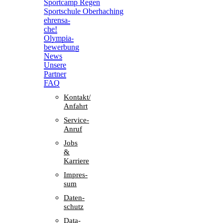
Sport­camp Regen
Sport­schule Oberhaching
ehren­sa­
che!
Olym­pia­
be­wer­bung
News
Unsere
Part­ner
FAQ
Kontakt/​​
Anfahrt
Service-
Anruf
Jobs
&
Karriere
Impres­
sum
Daten­
schutz
Data-