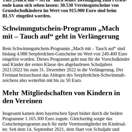
ende kann sich sehen lassen: 30.530 Vereins­gut­scheine von
Grund­schul­kin­dern im Wert von 915.900 Euro sind beim
BLSV einge­löst worden.
Schwimm­gut­schein-Programm „Mach
mit – Tauch auf“ geht in Verlängerung
Bem Schwimm­gut­schein-Programm „Mach mit – Tauch auf“ sind
bislang 4.988 Seepferd­chen-Gutscheine im Wert von 249.400 Euro
einge­löst worden. Dieses Programm geht nun für die Vorschul­kin­der
und Kinder der ersten Klasse des abge­lau­fe­nen Schul­jah­res
2021/2022 bis zum 31. Dezem­ber 2022 in die Verlän­ge­rung. Der
Frei­staat bezu­schusst das Able­gen des Seepferd­chen-Schwimm­ab­
zei­chens also weiter­hin mit bis zu 50 Euro.
Mehr Mitglied­schaf­ten von Kindern in
den Vereinen
Insge­samt kamen dem baye­ri­schen Sport bisher durch die beiden
Programme 1.165.300 Euro zugute. Gleich­zei­tig sorgte das
Gutschein­pro­gramm auch für mehr Vereins­mit­glie­der im Kindes­al­
ter. Seit dem 14. Septem­ber 2021, dem Start von Schul­jahr und