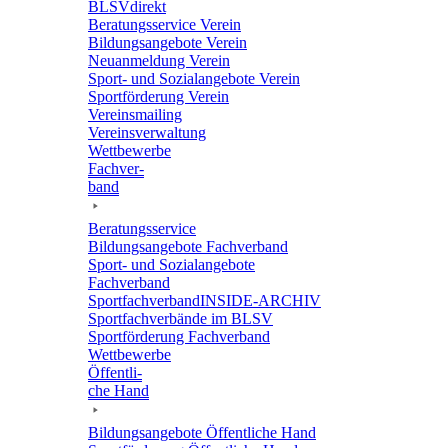
BLSVdi­rekt
Bera­tungs­ser­vice Verein
Bildungs­an­ge­bote Verein
Neuan­mel­dung Verein
Sport- und Sozi­al­an­ge­bote Verein
Sport­för­de­rung Verein
Vereins­mai­ling
Vereins­ver­wal­tung
Wett­be­werbe
Fach­ver­
band
Bera­tungs­ser­vice
Bildungs­an­ge­bote Fachverband
Sport- und Sozi­al­an­ge­bote
Fachverband
Sport­fach­ver­ban­d­IN­SIDE-ARCHIV
Sport­fach­ver­bände im BLSV
Sport­för­de­rung Fachverband
Wett­be­werbe
Öffent­li­
che Hand
Bildungs­an­ge­bote Öffent­li­che Hand