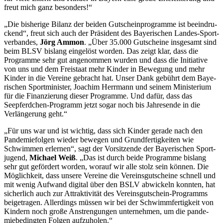
freut mich ganz besonders!“
„Die bishe­rige Bilanz der beiden Gutschein­pro­gramme ist beein­dru­
ckend“, freut sich auch der Präsi­dent des Baye­ri­schen Landes-Sport­
ver­ban­des,
Jörg Ammon
. „Über 35.000 Gutscheine insge­samt sind
beim BLSV bislang einge­löst worden. Das zeigt klar, dass die
Programme sehr gut ange­nom­men wurden und dass die Initia­tive
von uns und dem Frei­staat mehr Kinder in Bewe­gung und mehr
Kinder in die Vereine gebracht hat. Unser Dank gebührt dem Baye­
ri­schen Sport­mi­nis­ter, Joachim Herr­mann und seinem Minis­te­rium
für die Finan­zie­rung dieser Programme. Und dafür, dass das
Seepferd­chen-Programm jetzt sogar noch bis Jahres­ende in die
Verlän­ge­rung geht.“
„Für uns war und ist wich­tig, dass sich Kinder gerade nach den
Pande­mie­fol­gen wieder bewe­gen und Grund­fer­tig­kei­ten wie
Schwim­men erler­nen“, sagt der Vorsit­zende der Baye­ri­schen Sport­
ju­gend,
Michael Weiß
. „Das ist durch beide Programme bislang
sehr gut geför­dert worden, worauf wir alle stolz sein können. Die
Möglich­keit, dass unsere Vereine die Vereins­gut­scheine schnell und
mit wenig Aufwand digi­tal über den BSLV abwi­ckeln konn­ten, hat
sicher­lich auch zur Attrak­ti­vi­tät des Vereins­gut­schein-Programms
beigetra­gen. Aller­dings müssen wir bei der Schwimm­fer­tig­keit von
Kindern noch große Anstren­gun­gen unter­neh­men, um die pande­
mie­be­ding­ten Folgen aufzuholen.“