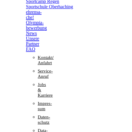
Sport­camp Regen
Sport­schule Oberhaching
ehren­sa­
che!
Olym­pia­
be­wer­bung
News
Unsere
Part­ner
FAQ
Kontakt/​​
Anfahrt
Service-
Anruf
Jobs
&
Karriere
Impres­
sum
Daten­
schutz
Data-