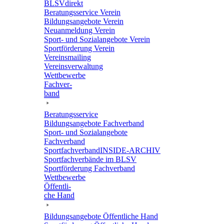
BLSVdi­rekt
Bera­tungs­ser­vice Verein
Bildungs­an­ge­bote Verein
Neuan­mel­dung Verein
Sport- und Sozi­al­an­ge­bote Verein
Sport­för­de­rung Verein
Vereins­mai­ling
Vereins­ver­wal­tung
Wett­be­werbe
Fach­ver­
band
Bera­tungs­ser­vice
Bildungs­an­ge­bote Fachverband
Sport- und Sozi­al­an­ge­bote
Fachverband
Sport­fach­ver­ban­d­IN­SIDE-ARCHIV
Sport­fach­ver­bände im BLSV
Sport­för­de­rung Fachverband
Wett­be­werbe
Öffent­li­
che Hand
Bildungs­an­ge­bote Öffent­li­che Hand