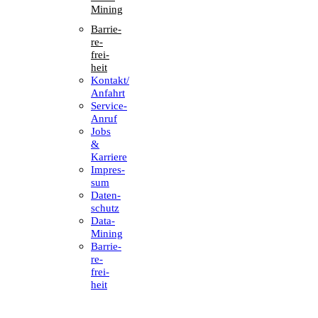
Mining
Barrie­
re­
frei­
heit
Kontakt/​​
Anfahrt
Service-
Anruf
Jobs
&
Karriere
Impres­
sum
Daten­
schutz
Data-
Mining
Barrie­
re­
frei­
heit