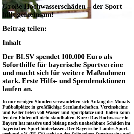
Große Hoch­was­ser­schä­den – der Sport
hilft gemeinsam!
Beitrag teilen:
Inhalt
Der BLSV spen­det 100.000 Euro als
Sofort­hilfe für baye­ri­sche Sport­ver­eine
und macht sich für weitere Maßnah­men
stark. Erste Hilfs- und Spen­den­ak­tio­nen
laufen an.
In nur weni­gen Stun­den verwan­del­ten sich Anfang des Monats
Fußball­plätze in groß­flä­chige Seen­land­schaf­ten, Vereins­heime
und Keller liefen voll Wasser und Sport­plätze und ‑hallen konn­
ten den Fluten oft nicht stand­hal­ten. Kurz: Das Hoch­was­ser in
Bayern hat massive und bislang noch unab­seh­bare Schä­den im
baye­ri­schen Sport hinter­las­sen. Der Baye­ri­sche Landes-Sport­
ver­band e.V. (BLSV) steht an der Seite seiner Sport­ver­eine und