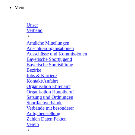
Zum
Menü
Inhalt
springen
Unser
Verband
Amtli­che Mitteilungen
Anschluss­or­ga­ni­sa­tio­nen
Ausschüsse und Kommissionen
Baye­ri­sche Sportjugend
Baye­ri­sche Sportstiftung
Bezirke
Jobs & Karriere
Kontakt/​​Anfahrt
Orga­ni­sa­tion Ehrenamt
Orga­ni­sa­tion Hauptberuf
Satzung und Ordnungen
Sport­fach­ver­bände
Verbände mit beson­de­rer
Aufgabenstellung
Zahlen Daten Fakten
Verein