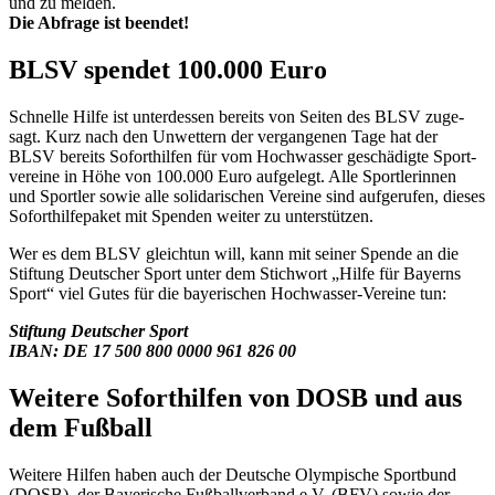
und zu melden.
Die Abfrage ist beendet!
BLSV spen­det 100.000 Euro
Schnelle Hilfe ist unter­des­sen bereits von Seiten des BLSV zuge­
sagt. Kurz nach den Unwet­tern der vergan­ge­nen Tage hat der
BLSV bereits Sofort­hil­fen für vom Hoch­was­ser geschä­digte Sport­
ver­eine in Höhe von 100.000 Euro aufge­legt. Alle Sport­le­rin­nen
und Sport­ler sowie alle soli­da­ri­schen Vereine sind aufge­ru­fen, dieses
Sofort­hil­fe­pa­ket mit Spen­den weiter zu unterstützen.
Wer es dem BLSV gleich­tun will, kann mit seiner Spende an die
Stif­tung Deut­scher Sport unter dem Stich­wort „Hilfe für Bayerns
Sport“ viel Gutes für die baye­ri­schen Hoch­was­ser-Vereine tun:
Stif­tung Deut­scher Sport
IBAN: DE 17 500 800 0000 961 826 00
Weitere Sofort­hil­fen von DOSB und aus
dem Fußball
Weitere Hilfen haben auch der Deut­sche Olym­pi­sche Sport­bund
(DOSB), der Baye­ri­sche Fußball­ver­band e.V. (BFV) sowie der