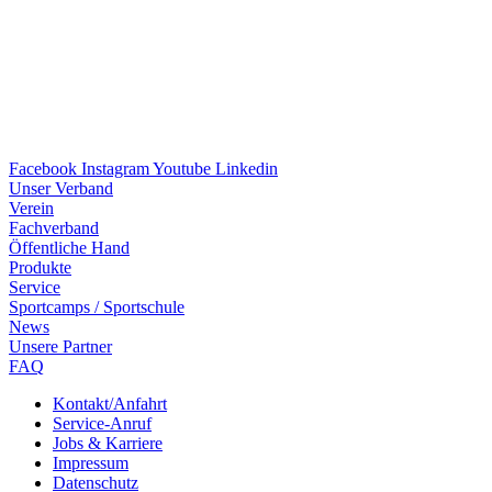
Facebook
Instagram
Youtube
Linkedin
Unser Verband
Verein
Fach­ver­band
Öffent­li­che Hand
Produkte
Service
Sport­camps / Sportschule
News
Unsere Part­ner
FAQ
Kontakt/​​Anfahrt
Service-Anruf
Jobs & Karriere
Impres­sum
Daten­schutz