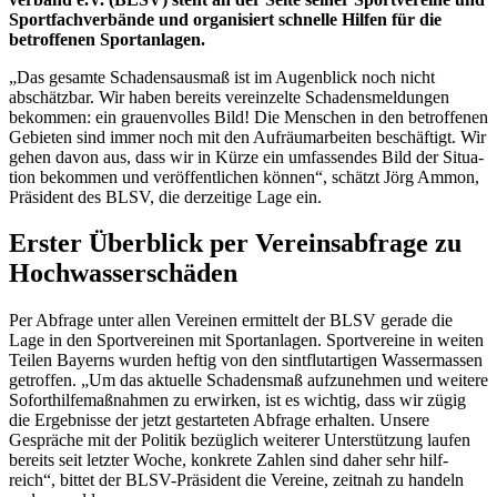
Sport­fach­ver­bände und orga­ni­siert schnelle Hilfen für die
betrof­fe­nen Sportanlagen.
„Das gesamte Scha­dens­aus­maß ist im Augen­blick noch nicht
abschätz­bar. Wir haben bereits verein­zelte Scha­dens­mel­dun­gen
bekom­men: ein grau­en­vol­les Bild! Die Menschen in den betrof­fe­nen
Gebie­ten sind immer noch mit den Aufräum­ar­bei­ten beschäf­tigt. Wir
gehen davon aus, dass wir in Kürze ein umfas­sen­des Bild der Situa­
tion bekom­men und veröf­fent­li­chen können“, schätzt Jörg Ammon,
Präsi­dent des BLSV, die derzei­tige Lage ein.
Erster Über­blick per Vereins­ab­frage zu
Hochwasserschäden
Per Abfrage unter allen Verei­nen ermit­telt der BLSV gerade die
Lage in den Sport­ver­ei­nen mit Sport­an­la­gen. Sport­ver­eine in weiten
Teilen Bayerns wurden heftig von den sint­flut­ar­ti­gen Wasser­mas­sen
getrof­fen. „Um das aktu­elle Scha­dens­maß aufzu­neh­men und weitere
Sofort­hil­fe­maß­nah­men zu erwir­ken, ist es wich­tig, dass wir zügig
die Ergeb­nisse der jetzt gestar­te­ten Abfrage erhal­ten. Unsere
Gesprä­che mit der Poli­tik bezüg­lich weite­rer Unter­stüt­zung laufen
bereits seit letz­ter Woche, konkrete Zahlen sind daher sehr hilf­
reich“, bittet der BLSV-Präsi­dent die Vereine, zeit­nah zu handeln