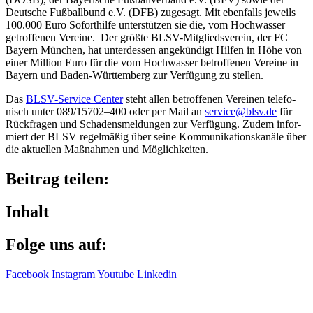
Deut­sche Fußball­bund e.V. (DFB) zuge­sagt. Mit eben­falls jeweils
100.000 Euro Sofort­hilfe unter­stüt­zen sie die, vom Hoch­was­ser
getrof­fe­nen Vereine. Der größte BLSV-Mitglieds­ver­ein, der FC
Bayern München, hat unter­des­sen ange­kün­digt Hilfen in Höhe von
einer Million Euro für die vom Hoch­was­ser betrof­fe­nen Vereine in
Bayern und Baden-Würt­tem­berg zur Verfü­gung zu stellen.
Das
BLSV-Service Center
steht allen betrof­fe­nen Verei­nen tele­fo­
nisch unter 089/15702–400 oder per Mail an
service@​blsv.​de
für
Rück­fra­gen und Scha­dens­mel­dun­gen zur Verfü­gung. Zudem infor­
miert der BLSV regel­mä­ßig über seine Kommu­ni­ka­ti­ons­ka­näle über
die aktu­el­len Maßnah­men und Möglichkeiten.
Beitrag teilen:
Inhalt
Folge uns auf:
Facebook
Instagram
Youtube
Linkedin