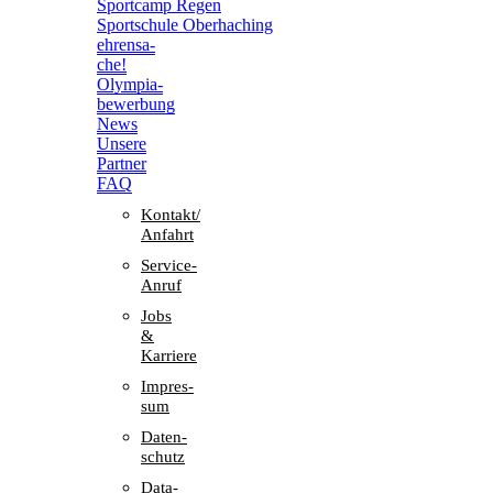
Sport­camp Regen
Sport­schule Oberhaching
ehren­sa­
che!
Olym­pia­
be­wer­bung
News
Unsere
Part­ner
FAQ
Kontakt/​​
Anfahrt
Service-
Anruf
Jobs
&
Karriere
Impres­
sum
Daten­
schutz
Data-