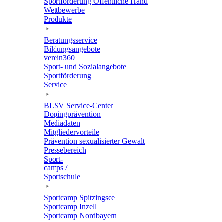
Sport­för­de­rung Öffent­li­che Hand
Wett­be­werbe
Produkte
Bera­tungs­ser­vice
Bildungs­an­ge­bote
verein360
Sport- und Sozialangebote
Sport­för­de­rung
Service
BLSV Service-Center
Doping­prä­ven­tion
Media­da­ten
Mitglie­der­vor­teile
Präven­tion sexua­li­sier­ter Gewalt
Pres­se­be­reich
Sport­
camps /
Sportschule
Sport­camp Spitzingsee
Sport­camp Inzell
Sport­camp Nordbayern