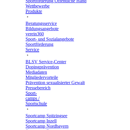
Sport­för­de­rung Öffent­li­che Hand
Wett­be­werbe
Produkte
Bera­tungs­ser­vice
Bildungs­an­ge­bote
verein360
Sport- und Sozialangebote
Sport­för­de­rung
Service
BLSV Service-Center
Doping­prä­ven­tion
Media­da­ten
Mitglie­der­vor­teile
Präven­tion sexua­li­sier­ter Gewalt
Pres­se­be­reich
Sport­
camps /
Sportschule
Sport­camp Spitzingsee
Sport­camp Inzell
Sport­camp Nordbayern