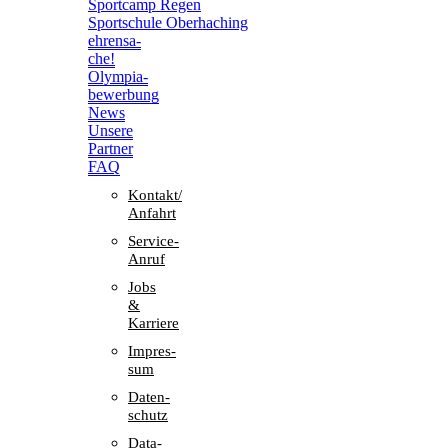
Sport­camp Regen
Sport­schule Oberhaching
ehren­sa­
che!
Olym­pia­
be­wer­bung
News
Unsere
Part­ner
FAQ
Kontakt/​​
Anfahrt
Service-
Anruf
Jobs
&
Karriere
Impres­
sum
Daten­
schutz
Data-