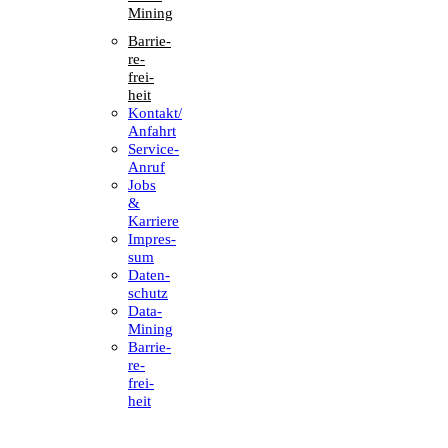
Mining
Barrie­
re­
frei­
heit
Kontakt/​​
Anfahrt
Service-
Anruf
Jobs
&
Karriere
Impres­
sum
Daten­
schutz
Data-
Mining
Barrie­
re­
frei­
heit