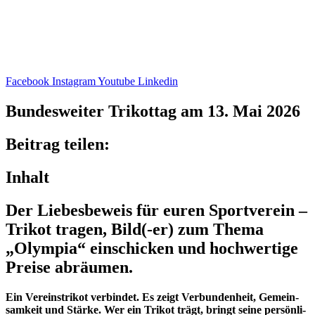
Facebook
Instagram
Youtube
Linkedin
Bundes­wei­ter Trikot­tag am 13. Mai 2026
Beitrag teilen:
Inhalt
Der Liebes­be­weis für euren Sport­ver­ein –
Trikot tragen, Bild(-er) zum Thema
„Olym­pia“ einschi­cken und hoch­wer­tige
Preise abräumen.
Ein Vereins­tri­kot verbin­det. Es zeigt Verbun­den­heit, Gemein­
sam­keit und Stärke. Wer ein Trikot trägt, bringt seine persön­li­