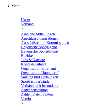
Zum
Menü
Inhalt
springen
Unser
Verband
Amtli­che Mitteilungen
Anschluss­or­ga­ni­sa­tio­nen
Ausschüsse und Kommissionen
Baye­ri­sche Sportjugend
Baye­ri­sche Sportstiftung
Bezirke
Jobs & Karriere
Kontakt/​​Anfahrt
Orga­ni­sa­tion Ehrenamt
Orga­ni­sa­tion Hauptberuf
Satzung und Ordnungen
Sport­fach­ver­bände
Verbände mit beson­de­rer
Aufgabenstellung
Zahlen Daten Fakten
Verein