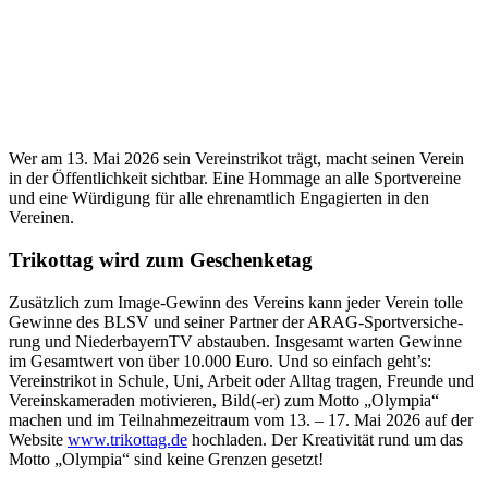
Wer am 13. Mai 2026 sein Vereins­tri­kot trägt, macht seinen Verein
in der Öffent­lich­keit sicht­bar. Eine Hommage an alle Sport­ver­eine
und eine Würdi­gung für alle ehren­amt­lich Enga­gier­ten in den
Vereinen.
Trikot­tag wird zum Geschenketag
Zusätz­lich zum Image-Gewinn des Vereins kann jeder Verein tolle
Gewinne des BLSV und seiner Part­ner der ARAG-Sport­ver­si­che­
rung und Nieder­bay­ernTV abstau­ben. Insge­samt warten Gewinne
im Gesamt­wert von über 10.000 Euro. Und so einfach geht’s:
Vereins­tri­kot in Schule, Uni, Arbeit oder Alltag tragen, Freunde und
Vereins­ka­me­ra­den moti­vie­ren, Bild(-er) zum Motto „Olym­pia“
machen und im Teil­nah­me­zeit­raum vom 13. – 17. Mai 2026 auf der
Website
www​.trikot​tag​.de
hoch­la­den. Der Krea­ti­vi­tät rund um das
Motto „Olym­pia“ sind keine Gren­zen gesetzt!