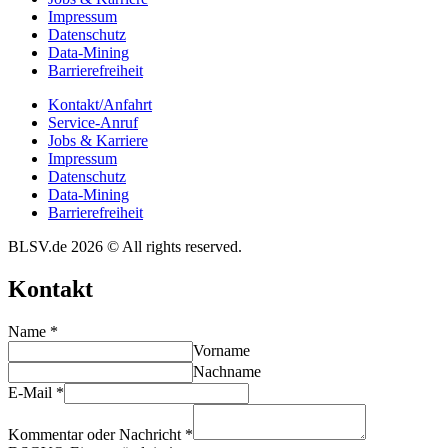
Impres­sum
Daten­schutz
Data-Mining
Barrie­re­frei­heit
Kontakt/​​Anfahrt
Service-Anruf
Jobs & Karriere
Impres­sum
Daten­schutz
Data-Mining
Barrie­re­frei­heit
BLSV.de 2026 © All rights reserved.
Kontakt
Name
*
Vorname
Nachname
E-Mail
*
Kommentar oder Nachricht
*