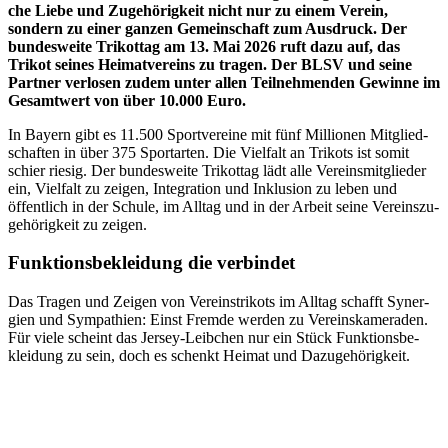
che Liebe und Zuge­hö­rig­keit nicht nur zu einem Verein,
sondern zu einer ganzen Gemein­schaft zum Ausdruck. Der
bundes­weite Trikot­tag am 13. Mai 2026 ruft dazu auf, das
Trikot seines Heimat­ver­eins zu tragen. Der BLSV und seine
Part­ner verlo­sen zudem unter allen Teil­neh­men­den Gewinne im
Gesamt­wert von über 10.000 Euro.
In Bayern gibt es 11.500 Sport­ver­eine mit fünf Millio­nen Mitglied­
schaf­ten in über 375 Sport­ar­ten. Die Viel­falt an Trikots ist somit
schier riesig. Der bundes­weite Trikot­tag lädt alle Vereins­mit­glie­der
ein, Viel­falt zu zeigen, Inte­gra­tion und Inklu­sion zu leben und
öffent­lich in der Schule, im Alltag und in der Arbeit seine Vereins­zu­
ge­hö­rig­keit zu zeigen.
Funk­ti­ons­be­klei­dung die verbindet
Das Tragen und Zeigen von Vereins­tri­kots im Alltag schafft Syner­
gien und Sympa­thien: Einst Fremde werden zu Vereins­ka­me­ra­den.
Für viele scheint das Jersey-Leib­chen nur ein Stück Funk­ti­ons­be­
klei­dung zu sein, doch es schenkt Heimat und Dazugehörigkeit.