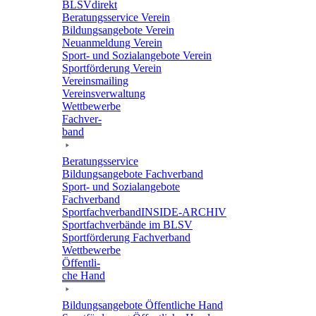
BLSVdi­rekt
Bera­tungs­ser­vice Verein
Bildungs­an­ge­bote Verein
Neuan­mel­dung Verein
Sport- und Sozi­al­an­ge­bote Verein
Sport­för­de­rung Verein
Vereins­mai­ling
Vereins­ver­wal­tung
Wett­be­werbe
Fach­ver­
band
Bera­tungs­ser­vice
Bildungs­an­ge­bote Fachverband
Sport- und Sozi­al­an­ge­bote
Fachverband
Sport­fach­ver­ban­d­IN­SIDE-ARCHIV
Sport­fach­ver­bände im BLSV
Sport­för­de­rung Fachverband
Wett­be­werbe
Öffent­li­
che Hand
Bildungs­an­ge­bote Öffent­li­che Hand