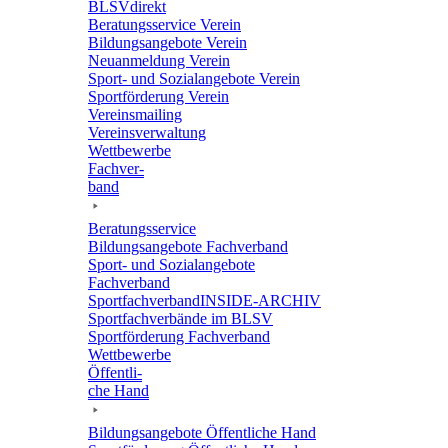
BLSVdi­rekt
Bera­tungs­ser­vice Verein
Bildungs­an­ge­bote Verein
Neuan­mel­dung Verein
Sport- und Sozi­al­an­ge­bote Verein
Sport­för­de­rung Verein
Vereins­mai­ling
Vereins­ver­wal­tung
Wett­be­werbe
Fach­ver­
band
Bera­tungs­ser­vice
Bildungs­an­ge­bote Fachverband
Sport- und Sozi­al­an­ge­bote
Fachverband
Sport­fach­ver­ban­d­IN­SIDE-ARCHIV
Sport­fach­ver­bände im BLSV
Sport­för­de­rung Fachverband
Wett­be­werbe
Öffent­li­
che Hand
Bildungs­an­ge­bote Öffent­li­che Hand