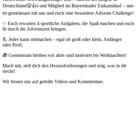
Deutsch­land😮👍) und Mitglied im Bayern­ka­der Eiskunst­lauf – star­
tet gemein­sam mit uns und euch eine beson­dere Advents Challenge!
✨ Euch erwar­ten 4 sport­li­che Aufga­ben, die Spaß machen und euch
fit durch die Advents­zeit bringen.
💪 Jeder kann mitma­chen – egal ob groß oder klein, Anfän­ger
oder Profi.
🎁 Gemein­sam blei­ben wir aktiv und moti­viert bis Weihnachten!
Mach mit, stell dich den Heraus­for­de­run­gen und zeig, was in dir
steckt!
Wir freuen uns auf geteilte Videos und Kommentare.