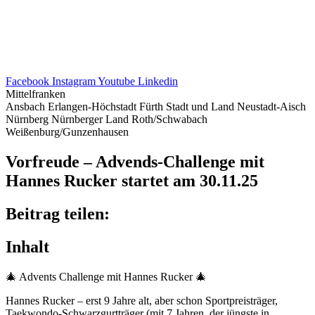
Facebook
Instagram
Youtube
Linkedin
Mittelfranken
Ansbach
Erlangen-Höchstadt
Fürth Stadt und Land
Neustadt-Aisch
Nürnberg
Nürnberger Land
Roth/Schwabach
Weißenburg/Gunzenhausen
Vorfreude – Advends-Chall­enge mit
Hannes Rucker star­tet am 30.11.25
Beitrag teilen:
Inhalt
🎄 Advents Chall­enge mit Hannes Rucker 🎄
Hannes Rucker – erst 9 Jahre alt, aber schon Sport­preis­trä­ger,
Taekwondo-Schwarz­gurt­trä­ger (mit 7 Jahren, der jüngste in