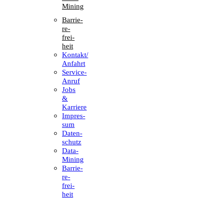
Mining
Barrie­
re­
frei­
heit
Kontakt/​​
Anfahrt
Service-
Anruf
Jobs
&
Karriere
Impres­
sum
Daten­
schutz
Data-
Mining
Barrie­
re­
frei­
heit