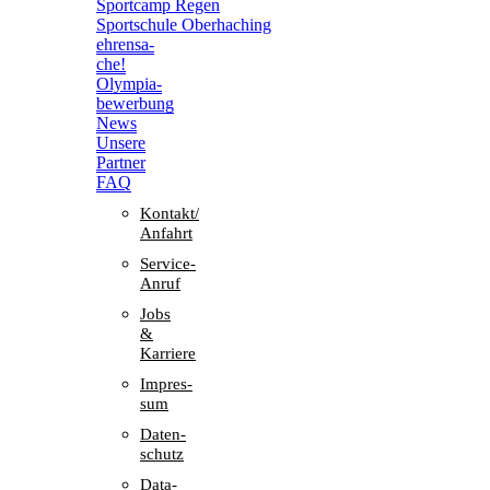
Sport­camp Regen
Sport­schule Oberhaching
ehren­sa­
che!
Olym­pia­
be­wer­bung
News
Unsere
Part­ner
FAQ
Kontakt/​​
Anfahrt
Service-
Anruf
Jobs
&
Karriere
Impres­
sum
Daten­
schutz
Data-