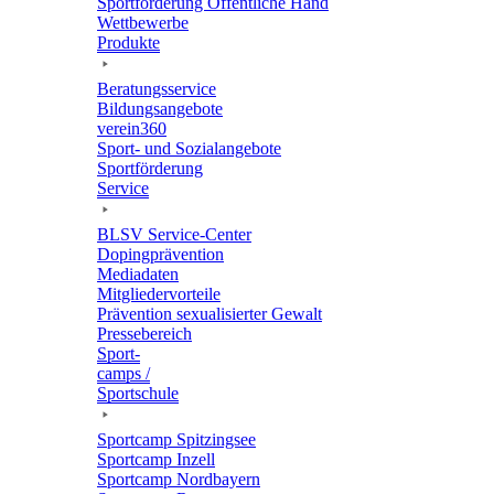
Sport­för­de­rung Öffent­li­che Hand
Wett­be­werbe
Produkte
Bera­tungs­ser­vice
Bildungs­an­ge­bote
verein360
Sport- und Sozialangebote
Sport­för­de­rung
Service
BLSV Service-Center
Doping­prä­ven­tion
Media­da­ten
Mitglie­der­vor­teile
Präven­tion sexua­li­sier­ter Gewalt
Pres­se­be­reich
Sport­
camps /
Sportschule
Sport­camp Spitzingsee
Sport­camp Inzell
Sport­camp Nordbayern