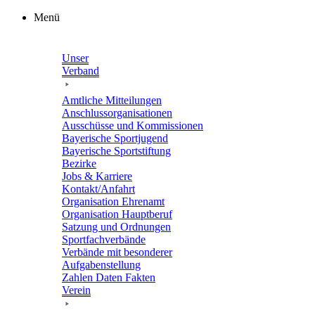
Zum
Menü
Inhalt
springen
Unser
Verband
Amtli­che Mitteilungen
Anschluss­or­ga­ni­sa­tio­nen
Ausschüsse und Kommissionen
Baye­ri­sche Sportjugend
Baye­ri­sche Sportstiftung
Bezirke
Jobs & Karriere
Kontakt/​​Anfahrt
Orga­ni­sa­tion Ehrenamt
Orga­ni­sa­tion Hauptberuf
Satzung und Ordnungen
Sport­fach­ver­bände
Verbände mit beson­de­rer
Aufgabenstellung
Zahlen Daten Fakten
Verein