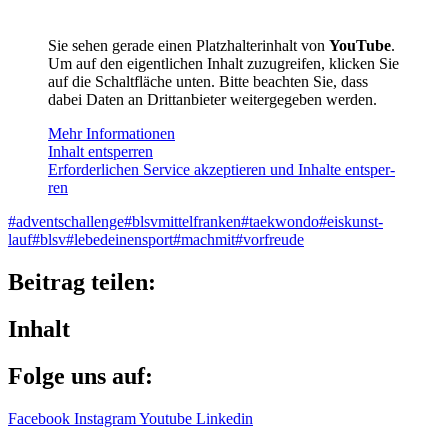
Sie sehen gerade einen Platz­hal­ter­in­halt von
YouTube
.
Um auf den eigent­li­chen Inhalt zuzu­grei­fen, klicken Sie
auf die Schalt­flä­che unten. Bitte beach­ten Sie, dass
dabei Daten an Dritt­an­bie­ter weiter­ge­ge­ben werden.
Mehr Infor­ma­tio­nen
Inhalt entsper­ren
Erfor­der­li­chen Service akzep­tie­ren und Inhalte entsper­
ren
#advent­schall­enge
#blsvmit­tel­fran­ken
#taekwondo
#eiskunst­
lauf
#blsv
#lebed­ei­nen­sport
#mach­mit
#vorfreude
Beitrag teilen:
Inhalt
Folge uns auf:
Facebook
Instagram
Youtube
Linkedin