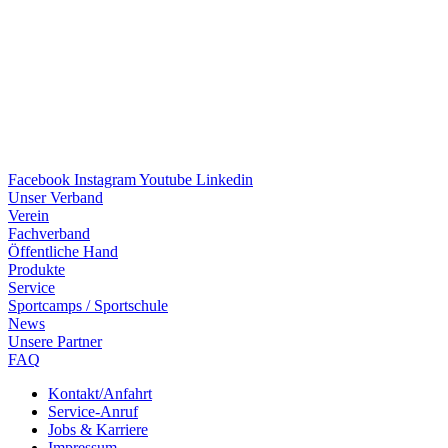
Facebook
Instagram
Youtube
Linkedin
Unser Verband
Verein
Fach­ver­band
Öffent­li­che Hand
Produkte
Service
Sport­camps / Sportschule
News
Unsere Part­ner
FAQ
Kontakt/​​Anfahrt
Service-Anruf
Jobs & Karriere
Impres­sum