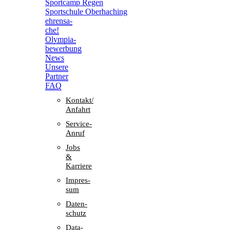
Sport­camp Regen
Sport­schule Oberhaching
ehren­sa­
che!
Olym­pia­
be­wer­bung
News
Unsere
Part­ner
FAQ
Kontakt/​​
Anfahrt
Service-
Anruf
Jobs
&
Karriere
Impres­
sum
Daten­
schutz
Data-