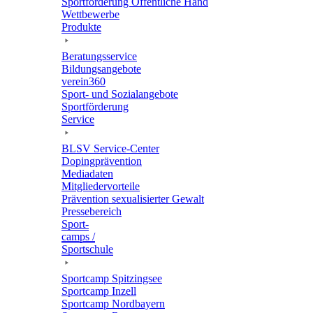
Sport­för­de­rung Öffent­li­che Hand
Wett­be­werbe
Produkte
Bera­tungs­ser­vice
Bildungs­an­ge­bote
verein360
Sport- und Sozialangebote
Sport­för­de­rung
Service
BLSV Service-Center
Doping­prä­ven­tion
Media­da­ten
Mitglie­der­vor­teile
Präven­tion sexua­li­sier­ter Gewalt
Pres­se­be­reich
Sport­
camps /
Sportschule
Sport­camp Spitzingsee
Sport­camp Inzell
Sport­camp Nordbayern