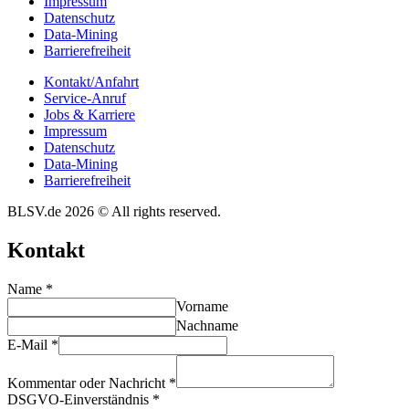
Impres­sum
Daten­schutz
Data-Mining
Barrie­re­frei­heit
Kontakt/​​Anfahrt
Service-Anruf
Jobs & Karriere
Impres­sum
Daten­schutz
Data-Mining
Barrie­re­frei­heit
BLSV.de 2026 © All rights reserved.
Kontakt
Name
*
Vorname
Nachname
E-Mail
*
Kommentar oder Nachricht
*
DSGVO-Einverständnis
*