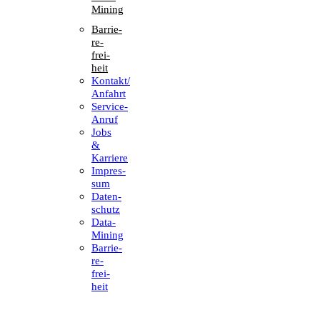
Mining
Barrie­
re­
frei­
heit
Kontakt/​​
Anfahrt
Service-
Anruf
Jobs
&
Karriere
Impres­
sum
Daten­
schutz
Data-
Mining
Barrie­
re­
frei­
heit