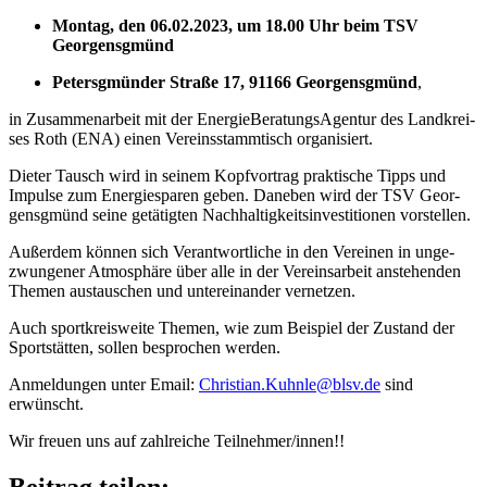
Montag, den 06.02.2023, um 18.00 Uhr beim TSV
Georgensgmünd
Peters­gmün­der Straße 17, 91166 Geor­gens­gmünd
,
in Zusam­men­ar­beit mit der Ener­gie­Be­ra­tungs­Agen­tur des Land­krei­
ses Roth (ENA) einen Vereins­stamm­tisch organisiert.
Dieter Tausch wird in seinem Kopf­vor­trag prak­ti­sche Tipps und
Impulse zum Ener­gie­spa­ren geben. Dane­ben wird der TSV Geor­
gens­gmünd seine getä­tig­ten Nach­hal­tig­keits­in­ves­ti­tio­nen vorstellen.
Außer­dem können sich Verant­wort­li­che in den Verei­nen in unge­
zwun­ge­ner Atmo­sphäre über alle in der Vereins­ar­beit anste­hen­den
Themen austau­schen und unter­ein­an­der vernetzen.
Auch sport­kreis­weite Themen, wie zum Beispiel der Zustand der
Sport­stät­ten, sollen bespro­chen werden.
Anmel­dun­gen unter Email:
Christian.​Kuhnle@​blsv.​de
sind
erwünscht.
Wir freuen uns auf zahl­rei­che Teilnehmer/​innen!!