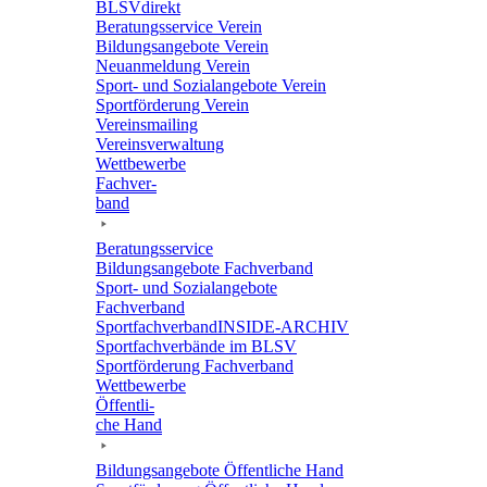
BLSVdi­rekt
Bera­tungs­ser­vice Verein
Bildungs­an­ge­bote Verein
Neuan­mel­dung Verein
Sport- und Sozi­al­an­ge­bote Verein
Sport­för­de­rung Verein
Vereins­mai­ling
Vereins­ver­wal­tung
Wett­be­werbe
Fach­ver­
band
Bera­tungs­ser­vice
Bildungs­an­ge­bote Fachverband
Sport- und Sozi­al­an­ge­bote
Fachverband
Sport­fach­ver­ban­d­IN­SIDE-ARCHIV
Sport­fach­ver­bände im BLSV
Sport­för­de­rung Fachverband
Wett­be­werbe
Öffent­li­
che Hand
Bildungs­an­ge­bote Öffent­li­che Hand