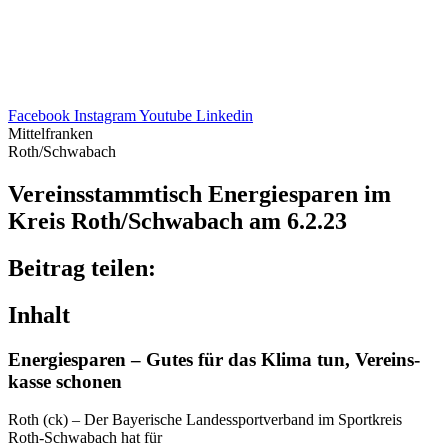
Facebook
Instagram
Youtube
Linkedin
Mittelfranken
Roth/Schwabach
Vereins­stamm­tisch Ener­gie­spa­ren im
Kreis Roth/​Schwabach am 6.2.23
Beitrag teilen:
Inhalt
Ener­gie­spa­ren – Gutes für das Klima tun, Vereins­
kasse schonen
Roth (ck) – Der Baye­ri­sche Landes­sport­ver­band im Sport­kreis
Roth-Schwa­bach hat für