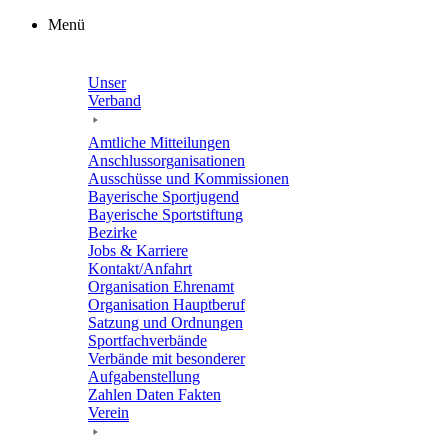
Zum
Menü
Inhalt
springen
Unser
Verband
Amtli­che Mitteilungen
Anschluss­or­ga­ni­sa­tio­nen
Ausschüsse und Kommissionen
Baye­ri­sche Sportjugend
Baye­ri­sche Sportstiftung
Bezirke
Jobs & Karriere
Kontakt/​​Anfahrt
Orga­ni­sa­tion Ehrenamt
Orga­ni­sa­tion Hauptberuf
Satzung und Ordnungen
Sport­fach­ver­bände
Verbände mit beson­de­rer
Aufgabenstellung
Zahlen Daten Fakten
Verein