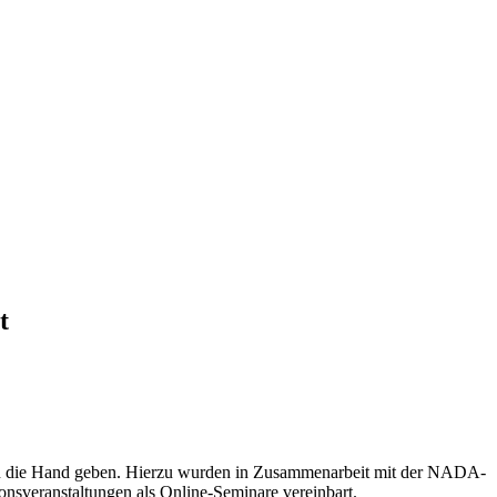
t
ion an die Hand geben. Hierzu wurden in Zusam­men­ar­beit mit der NADA-
s­ver­an­stal­tun­gen als Online-Semi­nare vereinbart.