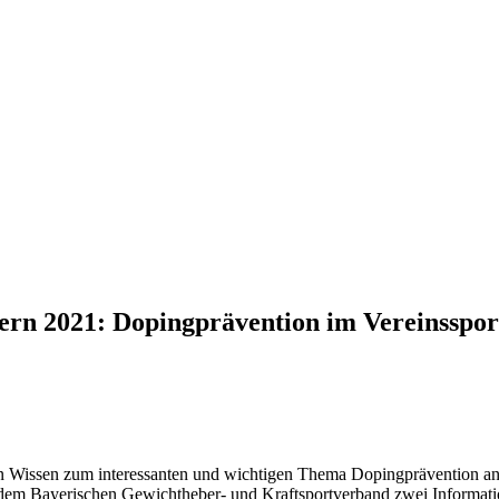
y­ern 2021: Doping­prä­ven­tion im Vereinsspor
­ern Wissen zum inter­es­san­ten und wich­ti­gen Thema Doping­prä­ven­t
Baye­ri­schen Gewicht­he­ber- und Kraft­sport­ver­band zwei Infor­ma­ti­on