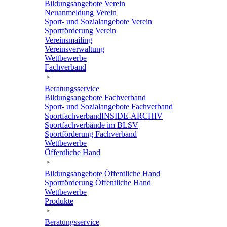
Bildungs­an­ge­bote Verein
Neuan­mel­dung Verein
Sport- und Sozi­al­an­ge­bote Verein
Sport­för­de­rung Verein
Vereins­mai­ling
Vereins­ver­wal­tung
Wett­be­werbe
Fach­ver­band
Bera­tungs­ser­vice
Bildungs­an­ge­bote Fachverband
Sport- und Sozi­al­an­ge­bote Fachverband
Sport­fach­ver­ban­d­IN­SIDE-ARCHIV
Sport­fach­ver­bände im BLSV
Sport­för­de­rung Fachverband
Wett­be­werbe
Öffent­li­che Hand
Bildungs­an­ge­bote Öffent­li­che Hand
Sport­för­de­rung Öffent­li­che Hand
Wett­be­werbe
Produkte
Bera­tungs­ser­vice