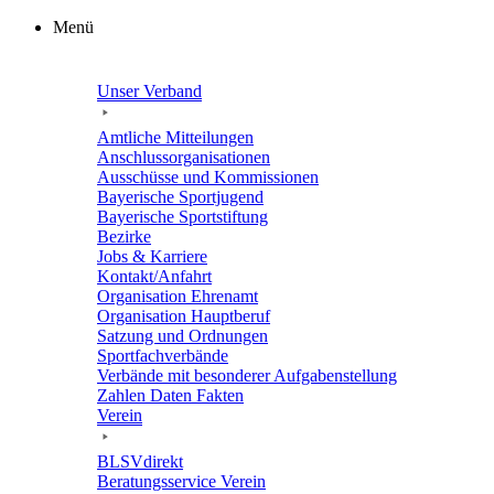
Zum
Menü
Inhalt
springen
Unser Verband
Amtli­che Mitteilungen
Anschluss­or­ga­ni­sa­tio­nen
Ausschüsse und Kommissionen
Baye­ri­sche Sportjugend
Baye­ri­sche Sportstiftung
Bezirke
Jobs & Karriere
Kontakt/​​Anfahrt
Orga­ni­sa­tion Ehrenamt
Orga­ni­sa­tion Hauptberuf
Satzung und Ordnungen
Sport­fach­ver­bände
Verbände mit beson­de­rer Aufgabenstellung
Zahlen Daten Fakten
Verein
BLSVdi­rekt
Bera­tungs­ser­vice Verein