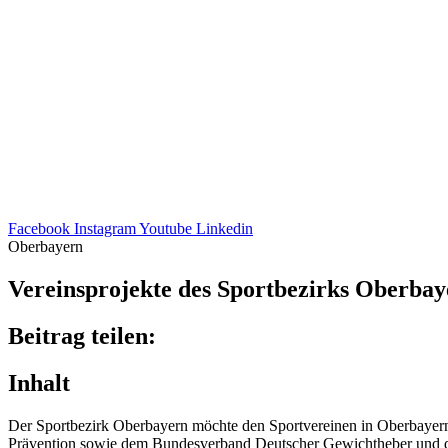
Facebook
Instagram
Youtube
Linkedin
Oberbayern
Vereins­pro­jekte des Sport­be­zirks Ober­ba
Beitrag teilen:
Inhalt
Der Sport­be­zirk Ober­bay­ern möchte den Sport­ver­ei­nen in Ober­bay
Präven­tion sowie dem Bundes­ver­band Deut­scher Gewicht­he­ber und dem 