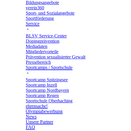
Bildungs­an­ge­bote
verein360
Sport- und Sozialangebote
Sport­för­de­rung
Service
BLSV Service-Center
Doping­prä­ven­tion
Media­da­ten
Mitglie­der­vor­teile
Präven­tion sexua­li­sier­ter Gewalt
Pres­se­be­reich
Sport­camps / Sportschule
Sport­camp Spitzingsee
Sport­camp Inzell
Sport­camp Nordbayern
Sport­camp Regen
Sport­schule Oberhaching
ehren­sa­che!
Olym­pia­be­wer­bung
News
Unsere Part­ner
FAQ