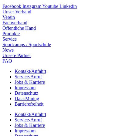
Facebook
Instagram
Youtube
Linkedin
Unser Verband
Verein
Fach­ver­band
Öffent­li­che Hand
Produkte
Service
Sport­camps / Sportschule
News
Unsere Part­ner
FAQ
Kontakt/​​Anfahrt
Service-Anruf
Jobs & Karriere
Impres­sum
Daten­schutz
Data-Mining
Barrie­re­frei­heit
Kontakt/​​Anfahrt
Service-Anruf
Jobs & Karriere
Impres­sum