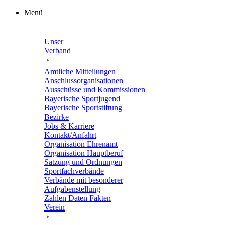
Zum
Menü
Inhalt
springen
Unser
Verband
Amtli­che Mitteilungen
Anschluss­or­ga­ni­sa­tio­nen
Ausschüsse und Kommissionen
Baye­ri­sche Sportjugend
Baye­ri­sche Sportstiftung
Bezirke
Jobs & Karriere
Kontakt/​​Anfahrt
Orga­ni­sa­tion Ehrenamt
Orga­ni­sa­tion Hauptberuf
Satzung und Ordnungen
Sport­fach­ver­bände
Verbände mit beson­de­rer
Aufgabenstellung
Zahlen Daten Fakten
Verein