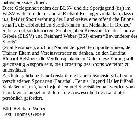
haben, auszu­zeich­nen.
Diese Gele­gen­heit nahm der BLSV und die Sport­ju­gend (bsj) im
BLSV wahr, um dem Land­rat Richard Reisin­ger zu danken, dass er
u.a. bei der Sport­ler­eh­rung des Land­krei­ses eine öffent­li­che Bühne
schafft, die erfolg­rei­chen Sportler/​innen mit Medail­len in Bronze/​
Silber/​Gold zu deko­rie­ren. So über­ga­ben Kreis­vor­sit­zen­der Thomas
Gebele (BLSV) und Rein­hard Weber (BSJ) einem “Bewun­de­rer des
Sports”
(Zitat Reisin­ger), auch im Namen der geehr­ten Sportler/​innen, der
Trai­ner, Eltern und Vereins­ver­tre­ter zu danken, an den Land­rat
Richard Reisin­ger die Verdienst­pla­kette in Gold; diese Ehrung soll
gleich­zei­tig Ansporn sein, die Förde­rung des Sports weiter­hin zu
unter­stüt­zen.
Auch der jähr­li­che Land­kreis­lauf, die Land­kreis­meis­ter­schaf­ten in
verschie­de­nen Sport­ar­ten (Faust­ball, Tennis, Jugend-Hallen­fuß­ball,
Schie­ßen u.a.m.), Vereins­ju­bi­läen und Sport­stät­ten­bau werden vom
Land­kreis finan­zi­ell und durch die Anwe­sen­heit des Land­ra­tes
persön­lich gefördert.
Bild: Rein­hard Weber
Text: Thomas Gebele