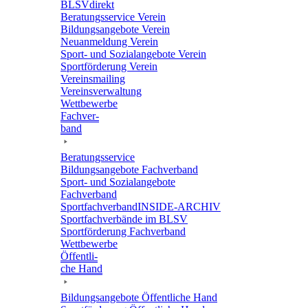
BLSVdi­rekt
Bera­tungs­ser­vice Verein
Bildungs­an­ge­bote Verein
Neuan­mel­dung Verein
Sport- und Sozi­al­an­ge­bote Verein
Sport­för­de­rung Verein
Vereins­mai­ling
Vereins­ver­wal­tung
Wett­be­werbe
Fach­ver­
band
Bera­tungs­ser­vice
Bildungs­an­ge­bote Fachverband
Sport- und Sozi­al­an­ge­bote
Fachverband
Sport­fach­ver­ban­d­IN­SIDE-ARCHIV
Sport­fach­ver­bände im BLSV
Sport­för­de­rung Fachverband
Wett­be­werbe
Öffent­li­
che Hand
Bildungs­an­ge­bote Öffent­li­che Hand