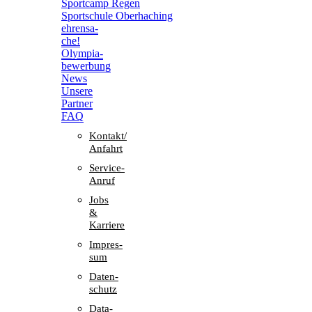
Sport­camp Regen
Sport­schule Oberhaching
ehren­sa­
che!
Olym­pia­
be­wer­bung
News
Unsere
Part­ner
FAQ
Kontakt/​​
Anfahrt
Service-
Anruf
Jobs
&
Karriere
Impres­
sum
Daten­
schutz
Data-