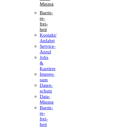
Mining
Barrie­
re­
frei­
heit
Kontakt/​​
Anfahrt
Service-
Anruf
Jobs
&
Karriere
Impres­
sum
Daten­
schutz
Data-
Mining
Barrie­
re­
frei­
heit