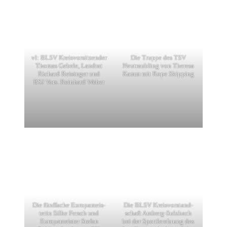
vl: BLSV Kreis­vor­sit­zen­der
Die Truppe des TSV
Thomas Gebele, Land­rat
Neutraub­ling von Theresa
Richard Reisin­ger und
Kamm mit Rope Skipping
BSJ Vors. Rein­hard Weber
Die fünf­fa­che Euro­pa­meis­
Die BLSV Kreis­vor­stand­
te­rin Silke Fersch und
schaft Amberg-Sulz­bach
Euro­pa­meis­ter Stefan
bei der Sport­ler­eh­rung des