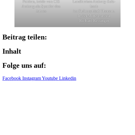
Pohlers, beide von CIS
Land­krei­ses Amberg-Sulz­
Amberg als Sport­ler des
bach
Jahres
im Kultur­schloß Theu­ern.
In der Mitte Land­rat
Richard Reisinger
Beitrag teilen:
Inhalt
Folge uns auf:
Facebook
Instagram
Youtube
Linkedin