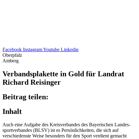
Facebook
Instagram
Youtube
Linkedin
Oberpfalz
Amberg
Verbands­pla­kette in Gold für Land­rat
Richard Reisinger
Beitrag teilen:
Inhalt
Auch eine Aufgabe des Kreis­ver­ban­des des Baye­ri­schen Landes­
sport­ver­ban­des (BLSV) ist es Persön­lich­kei­ten, die sich auf
verschie­denste Weise beson­ders für den Sport verdient gemacht