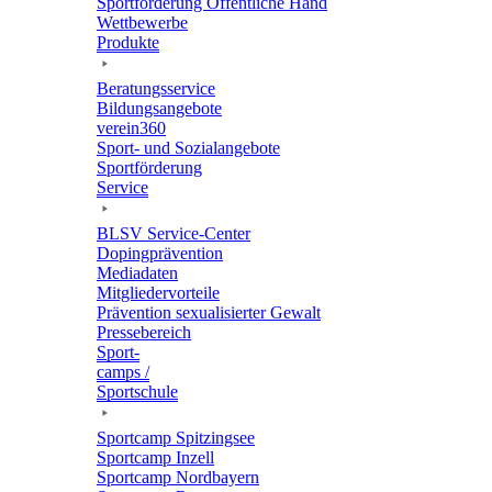
Sport­för­de­rung Öffent­li­che Hand
Wett­be­werbe
Produkte
Bera­tungs­ser­vice
Bildungs­an­ge­bote
verein360
Sport- und Sozialangebote
Sport­för­de­rung
Service
BLSV Service-Center
Doping­prä­ven­tion
Media­da­ten
Mitglie­der­vor­teile
Präven­tion sexua­li­sier­ter Gewalt
Pres­se­be­reich
Sport­
camps /
Sportschule
Sport­camp Spitzingsee
Sport­camp Inzell
Sport­camp Nordbayern