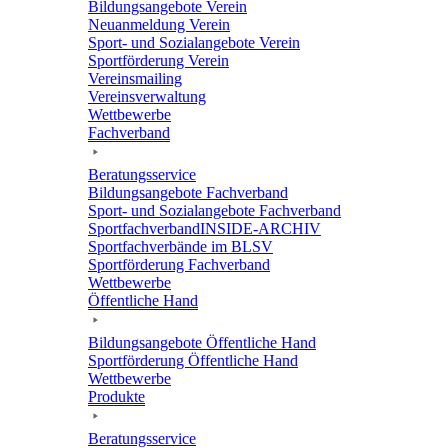
Bildungs­an­ge­bote Verein
Neuan­mel­dung Verein
Sport- und Sozi­al­an­ge­bote Verein
Sport­för­de­rung Verein
Vereins­mai­ling
Vereins­ver­wal­tung
Wett­be­werbe
Fach­ver­band
Bera­tungs­ser­vice
Bildungs­an­ge­bote Fachverband
Sport- und Sozi­al­an­ge­bote Fachverband
Sport­fach­ver­ban­d­IN­SIDE-ARCHIV
Sport­fach­ver­bände im BLSV
Sport­för­de­rung Fachverband
Wett­be­werbe
Öffent­li­che Hand
Bildungs­an­ge­bote Öffent­li­che Hand
Sport­för­de­rung Öffent­li­che Hand
Wett­be­werbe
Produkte
Bera­tungs­ser­vice