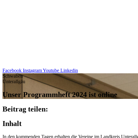
Facebook
Instagram
Youtube
Linkedin
Schwaben
Unterallgäu
Unser Programm­heft 2024 ist online
Beitrag teilen:
Inhalt
In den kommen­den Tagen erhal­ten die Vereine im Land­kreis Unter­a