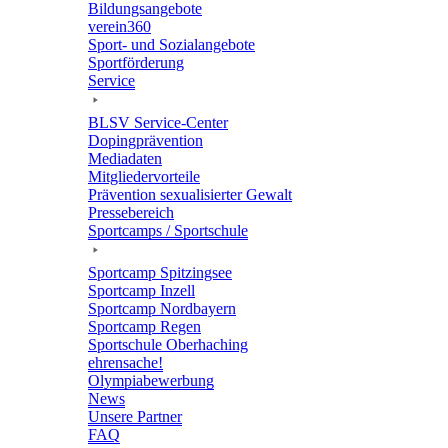
Bildungs­an­ge­bote
verein360
Sport- und Sozialangebote
Sport­för­de­rung
Service
BLSV Service-Center
Doping­prä­ven­tion
Media­da­ten
Mitglie­der­vor­teile
Präven­tion sexua­li­sier­ter Gewalt
Pres­se­be­reich
Sport­camps / Sportschule
Sport­camp Spitzingsee
Sport­camp Inzell
Sport­camp Nordbayern
Sport­camp Regen
Sport­schule Oberhaching
ehren­sa­che!
Olym­pia­be­wer­bung
News
Unsere Part­ner
FAQ