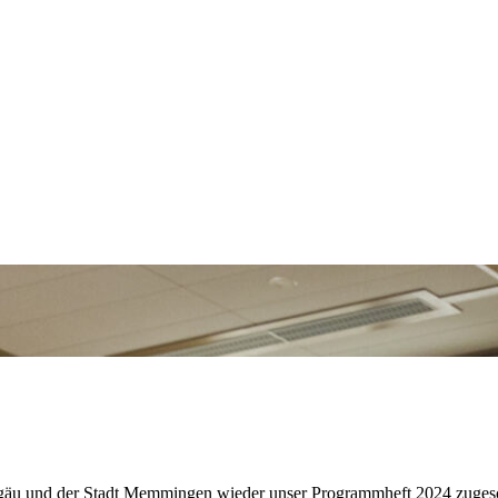
ll­gäu und der Stadt Memmin­gen wieder unser Programm­heft 2024 zuges