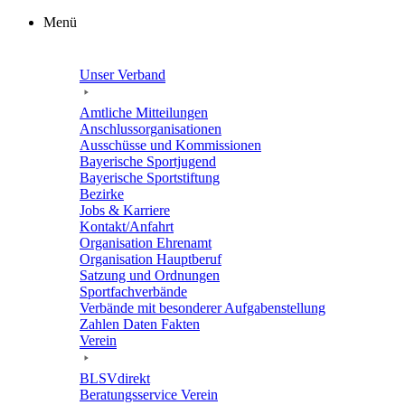
Zum
Menü
Inhalt
springen
Unser Verband
Amtli­che Mitteilungen
Anschluss­or­ga­ni­sa­tio­nen
Ausschüsse und Kommissionen
Baye­ri­sche Sportjugend
Baye­ri­sche Sportstiftung
Bezirke
Jobs & Karriere
Kontakt/​​Anfahrt
Orga­ni­sa­tion Ehrenamt
Orga­ni­sa­tion Hauptberuf
Satzung und Ordnungen
Sport­fach­ver­bände
Verbände mit beson­de­rer Aufgabenstellung
Zahlen Daten Fakten
Verein
BLSVdi­rekt
Bera­tungs­ser­vice Verein