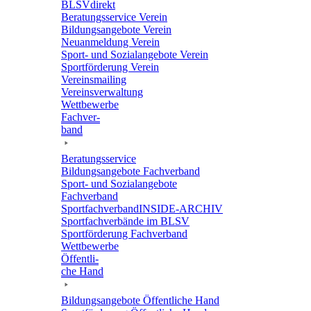
BLSVdi­rekt
Bera­tungs­ser­vice Verein
Bildungs­an­ge­bote Verein
Neuan­mel­dung Verein
Sport- und Sozi­al­an­ge­bote Verein
Sport­för­de­rung Verein
Vereins­mai­ling
Vereins­ver­wal­tung
Wett­be­werbe
Fach­ver­
band
Bera­tungs­ser­vice
Bildungs­an­ge­bote Fachverband
Sport- und Sozi­al­an­ge­bote
Fachverband
Sport­fach­ver­ban­d­IN­SIDE-ARCHIV
Sport­fach­ver­bände im BLSV
Sport­för­de­rung Fachverband
Wett­be­werbe
Öffent­li­
che Hand
Bildungs­an­ge­bote Öffent­li­che Hand