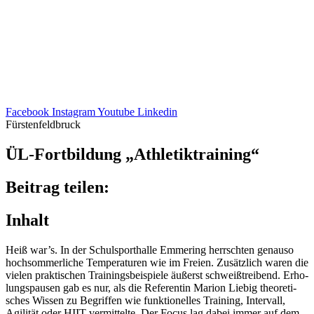
Facebook
Instagram
Youtube
Linkedin
Fürstenfeldbruck
ÜL-Fort­bil­dung „Athle­tik­trai­ning“
Beitrag teilen:
Inhalt
Heiß war’s. In der Schul­sport­halle Emme­ring herrsch­ten genauso
hoch­som­mer­li­che Tempe­ra­tu­ren wie im Freien. Zusätz­lich waren die
vielen prak­ti­schen Trai­nings­bei­spiele äußerst schweiß­trei­bend. Erho­
lungs­pau­sen gab es nur, als die Refe­ren­tin Marion Liebig theo­re­ti­
sches Wissen zu Begrif­fen wie funk­tio­nel­les Trai­ning, Inter­vall,
Agili­tät oder HIIT vermit­telte. Der Focus lag dabei immer auf dem