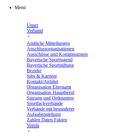
Zum
Menü
Inhalt
springen
Unser
Verband
Amtli­che Mitteilungen
Anschluss­or­ga­ni­sa­tio­nen
Ausschüsse und Kommissionen
Baye­ri­sche Sportjugend
Baye­ri­sche Sportstiftung
Bezirke
Jobs & Karriere
Kontakt/​​Anfahrt
Orga­ni­sa­tion Ehrenamt
Orga­ni­sa­tion Hauptberuf
Satzung und Ordnungen
Sport­fach­ver­bände
Verbände mit beson­de­rer
Aufgabenstellung
Zahlen Daten Fakten
Verein