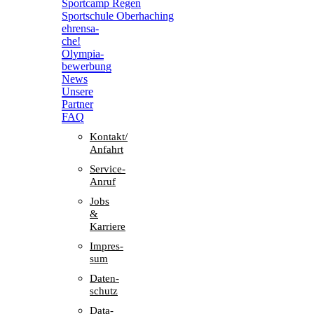
Sport­camp Regen
Sport­schule Oberhaching
ehren­sa­
che!
Olym­pia­
be­wer­bung
News
Unsere
Part­ner
FAQ
Kontakt/​​
Anfahrt
Service-
Anruf
Jobs
&
Karriere
Impres­
sum
Daten­
schutz
Data-