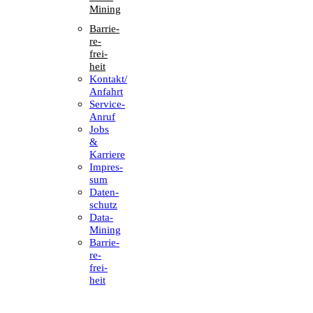
Mining
Barrie­
re­
frei­
heit
Kontakt/​​
Anfahrt
Service-
Anruf
Jobs
&
Karriere
Impres­
sum
Daten­
schutz
Data-
Mining
Barrie­
re­
frei­
heit