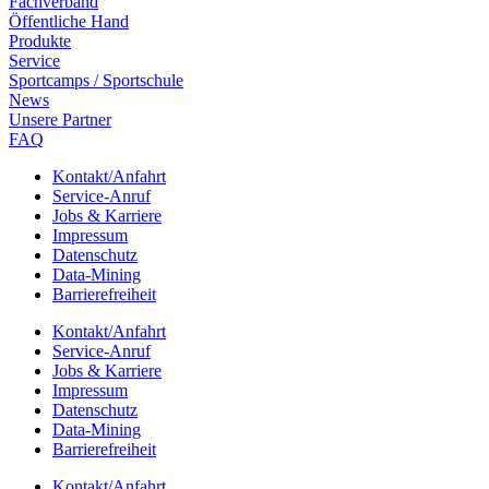
Fach­ver­band
Öffent­li­che Hand
Produkte
Service
Sport­camps / Sportschule
News
Unsere Part­ner
FAQ
Kontakt/​​Anfahrt
Service-Anruf
Jobs & Karriere
Impres­sum
Daten­schutz
Data-Mining
Barrie­re­frei­heit
Kontakt/​​Anfahrt
Service-Anruf
Jobs & Karriere
Impres­sum
Daten­schutz
Data-Mining
Barrie­re­frei­heit
Kontakt/​​Anfahrt