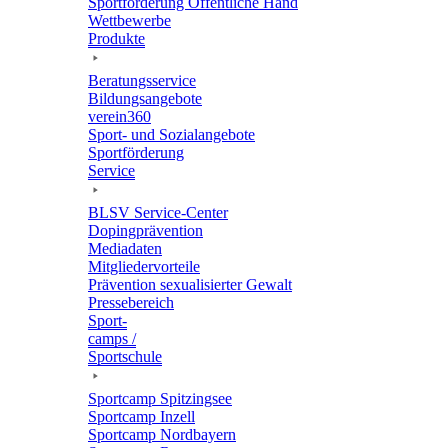
Sport­för­de­rung Öffent­li­che Hand
Wett­be­werbe
Produkte
Bera­tungs­ser­vice
Bildungs­an­ge­bote
verein360
Sport- und Sozialangebote
Sport­för­de­rung
Service
BLSV Service-Center
Doping­prä­ven­tion
Media­da­ten
Mitglie­der­vor­teile
Präven­tion sexua­li­sier­ter Gewalt
Pres­se­be­reich
Sport­
camps /
Sportschule
Sport­camp Spitzingsee
Sport­camp Inzell
Sport­camp Nordbayern