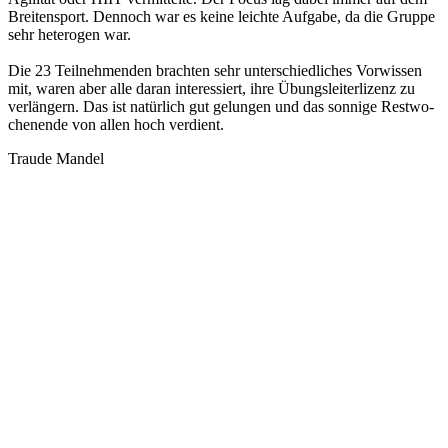
Brei­ten­sport. Dennoch war es keine leichte Aufgabe, da die Gruppe
sehr hete­ro­gen war.
Die 23 Teil­neh­men­den brach­ten sehr unter­schied­li­ches Vorwis­sen
mit, waren aber alle daran inter­es­siert, ihre Übungs­lei­ter­li­zenz zu
verlän­gern. Das ist natür­lich gut gelun­gen und das sonnige Rest­wo­
chen­ende von allen hoch verdient.
Traude Mandel