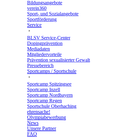
Bildungs­an­ge­bote
verein360
Sport- und Sozialangebote
Sport­för­de­rung
Service
BLSV Service-Center
Doping­prä­ven­tion
Media­da­ten
Mitglie­der­vor­teile
Präven­tion sexua­li­sier­ter Gewalt
Pres­se­be­reich
Sport­camps / Sportschule
Sport­camp Spitzingsee
Sport­camp Inzell
Sport­camp Nordbayern
Sport­camp Regen
Sport­schule Oberhaching
ehren­sa­che!
Olym­pia­be­wer­bung
News
Unsere Part­ner
FAQ