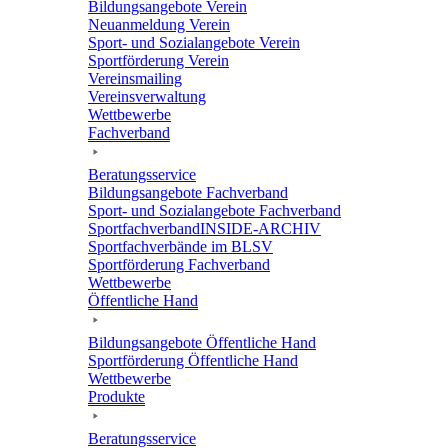
Bildungs­an­ge­bote Verein
Neuan­mel­dung Verein
Sport- und Sozi­al­an­ge­bote Verein
Sport­för­de­rung Verein
Vereins­mai­ling
Vereins­ver­wal­tung
Wett­be­werbe
Fach­ver­band
Bera­tungs­ser­vice
Bildungs­an­ge­bote Fachverband
Sport- und Sozi­al­an­ge­bote Fachverband
Sport­fach­ver­ban­d­IN­SIDE-ARCHIV
Sport­fach­ver­bände im BLSV
Sport­för­de­rung Fachverband
Wett­be­werbe
Öffent­li­che Hand
Bildungs­an­ge­bote Öffent­li­che Hand
Sport­för­de­rung Öffent­li­che Hand
Wett­be­werbe
Produkte
Bera­tungs­ser­vice