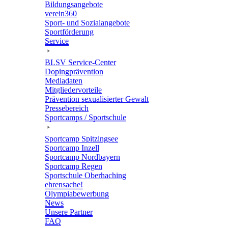
Bildungs­an­ge­bote
verein360
Sport- und Sozialangebote
Sport­för­de­rung
Service
BLSV Service-Center
Doping­prä­ven­tion
Media­da­ten
Mitglie­der­vor­teile
Präven­tion sexua­li­sier­ter Gewalt
Pres­se­be­reich
Sport­camps / Sportschule
Sport­camp Spitzingsee
Sport­camp Inzell
Sport­camp Nordbayern
Sport­camp Regen
Sport­schule Oberhaching
ehren­sa­che!
Olym­pia­be­wer­bung
News
Unsere Part­ner
FAQ