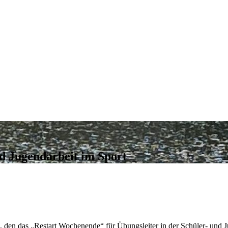
und Jugend­ar­beit im Sport
den das „Restart Wochen­ende“ für Übungs­lei­ter in der Schü­ler- und Jug