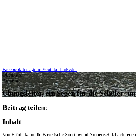
Facebook
Instagram
Youtube
Linkedin
Oberpfalz
Amberg
Übungs­lei­ter, ein Segen für die Schü­ler- 
Beitrag teilen:
Inhalt
Von Erfolg kann die Baye­ri­sche Sport­ju­gend Amberg-Sulz­bach reden, 