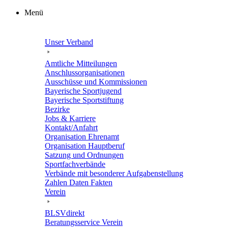
Zum
Menü
Inhalt
springen
Unser Verband
Amtli­che Mitteilungen
Anschluss­or­ga­ni­sa­tio­nen
Ausschüsse und Kommissionen
Baye­ri­sche Sportjugend
Baye­ri­sche Sportstiftung
Bezirke
Jobs & Karriere
Kontakt/​​Anfahrt
Orga­ni­sa­tion Ehrenamt
Orga­ni­sa­tion Hauptberuf
Satzung und Ordnungen
Sport­fach­ver­bände
Verbände mit beson­de­rer Aufgabenstellung
Zahlen Daten Fakten
Verein
BLSVdi­rekt
Bera­tungs­ser­vice Verein