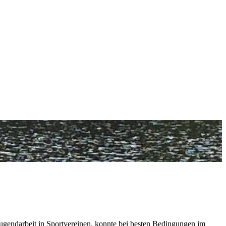
end­ar­beit in Sport­ver­ei­nen, konnte bei besten Bedin­gun­gen im