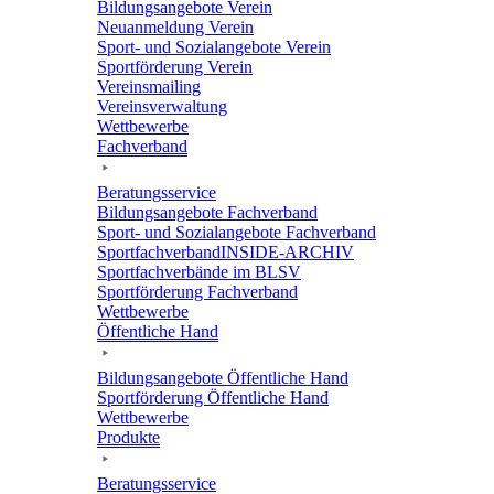
Bildungs­an­ge­bote Verein
Neuan­mel­dung Verein
Sport- und Sozi­al­an­ge­bote Verein
Sport­för­de­rung Verein
Vereins­mai­ling
Vereins­ver­wal­tung
Wett­be­werbe
Fach­ver­band
Bera­tungs­ser­vice
Bildungs­an­ge­bote Fachverband
Sport- und Sozi­al­an­ge­bote Fachverband
Sport­fach­ver­ban­d­IN­SIDE-ARCHIV
Sport­fach­ver­bände im BLSV
Sport­för­de­rung Fachverband
Wett­be­werbe
Öffent­li­che Hand
Bildungs­an­ge­bote Öffent­li­che Hand
Sport­för­de­rung Öffent­li­che Hand
Wett­be­werbe
Produkte
Bera­tungs­ser­vice