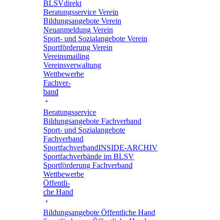
BLSVdi­rekt
Bera­tungs­ser­vice Verein
Bildungs­an­ge­bote Verein
Neuan­mel­dung Verein
Sport- und Sozi­al­an­ge­bote Verein
Sport­för­de­rung Verein
Vereins­mai­ling
Vereins­ver­wal­tung
Wett­be­werbe
Fach­ver­
band
Bera­tungs­ser­vice
Bildungs­an­ge­bote Fachverband
Sport- und Sozi­al­an­ge­bote
Fachverband
Sport­fach­ver­ban­d­IN­SIDE-ARCHIV
Sport­fach­ver­bände im BLSV
Sport­för­de­rung Fachverband
Wett­be­werbe
Öffent­li­
che Hand
Bildungs­an­ge­bote Öffent­li­che Hand