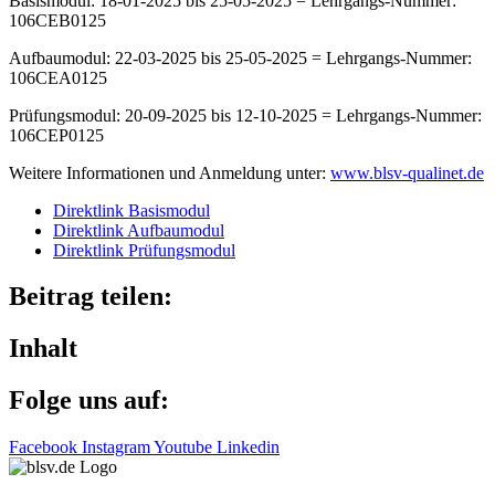
Basis­mo­dul: 18-01-2025 bis 25-05-2025 = Lehr­gangs-Nummer:
106CEB0125
Aufbau­mo­dul: 22-03-2025 bis 25-05-2025 = Lehr­gangs-Nummer:
106CEA0125
Prüfungs­mo­dul: 20-09-2025 bis 12-10-2025 = Lehr­gangs-Nummer:
106CEP0125
Weitere Infor­ma­tio­nen und Anmel­dung unter:
www​.blsv​-quali​net​.de
Direkt­link Basismodul
Direkt­link Aufbaumodul
Direkt­link Prüfungsmodul
Beitrag teilen:
Inhalt
Folge uns auf:
Facebook
Instagram
Youtube
Linkedin