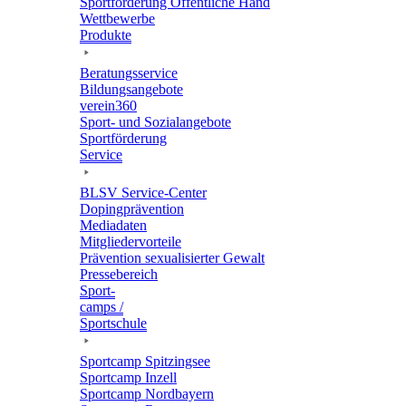
Sport­för­de­rung Öffent­li­che Hand
Wett­be­werbe
Produkte
Bera­tungs­ser­vice
Bildungs­an­ge­bote
verein360
Sport- und Sozialangebote
Sport­för­de­rung
Service
BLSV Service-Center
Doping­prä­ven­tion
Media­da­ten
Mitglie­der­vor­teile
Präven­tion sexua­li­sier­ter Gewalt
Pres­se­be­reich
Sport­
camps /
Sportschule
Sport­camp Spitzingsee
Sport­camp Inzell
Sport­camp Nordbayern