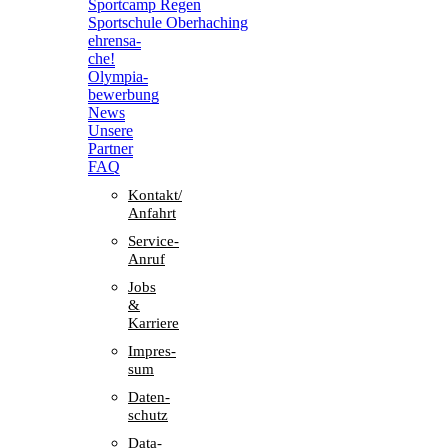
Sport­camp Regen
Sport­schule Oberhaching
ehren­sa­
che!
Olym­pia­
be­wer­bung
News
Unsere
Part­ner
FAQ
Kontakt/​​
Anfahrt
Service-
Anruf
Jobs
&
Karriere
Impres­
sum
Daten­
schutz
Data-