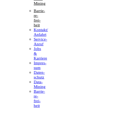
Mining
Barrie­
re­
frei­
heit
Kontakt/​​
Anfahrt
Service-
Anruf
Jobs
&
Karriere
Impres­
sum
Daten­
schutz
Data-
Mining
Barrie­
re­
frei­
heit