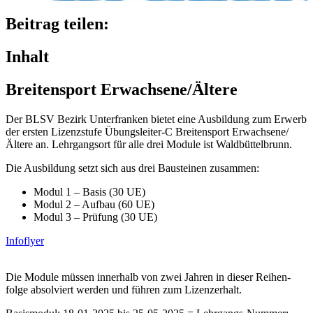
Beitrag teilen:
Inhalt
Brei­ten­sport Erwachsene/​Ältere
Der BLSV Bezirk Unter­fran­ken bietet eine Ausbil­dung zum Erwerb
der ersten Lizenz­stufe Übungsleiter‑C Brei­ten­sport Erwachsene/​
Ältere an. Lehr­gangs­ort für alle drei Module ist Waldbüttelbrunn.
Die Ausbil­dung setzt sich aus drei Baustei­nen zusammen:
Modul 1 – Basis (30 UE)
Modul 2 – Aufbau (60 UE)
Modul 3 – Prüfung (30 UE)
Info­flyer
Die Module müssen inner­halb von zwei Jahren in dieser Reihen­
folge absol­viert werden und führen zum Lizenzerhalt.