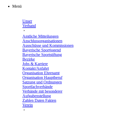
Zum
Menü
Inhalt
springen
Unser
Verband
Amtli­che Mitteilungen
Anschluss­or­ga­ni­sa­tio­nen
Ausschüsse und Kommissionen
Baye­ri­sche Sportjugend
Baye­ri­sche Sportstiftung
Bezirke
Jobs & Karriere
Kontakt/​​Anfahrt
Orga­ni­sa­tion Ehrenamt
Orga­ni­sa­tion Hauptberuf
Satzung und Ordnungen
Sport­fach­ver­bände
Verbände mit beson­de­rer
Aufgabenstellung
Zahlen Daten Fakten
Verein