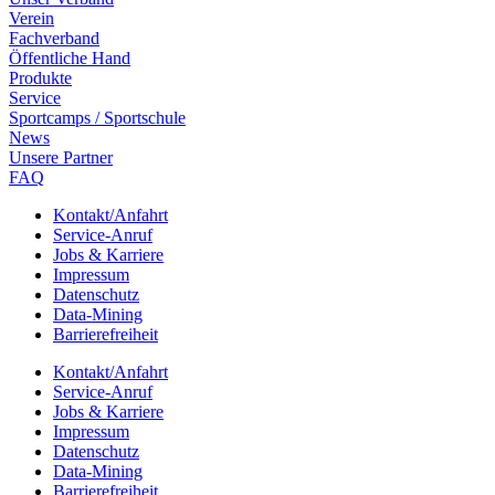
Verein
Fach­ver­band
Öffent­li­che Hand
Produkte
Service
Sport­camps / Sportschule
News
Unsere Part­ner
FAQ
Kontakt/​​Anfahrt
Service-Anruf
Jobs & Karriere
Impres­sum
Daten­schutz
Data-Mining
Barrie­re­frei­heit
Kontakt/​​Anfahrt
Service-Anruf
Jobs & Karriere
Impres­sum
Daten­schutz
Data-Mining
Barrie­re­frei­heit