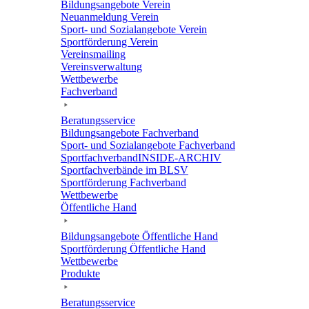
Bildungs­an­ge­bote Verein
Neuan­mel­dung Verein
Sport- und Sozi­al­an­ge­bote Verein
Sport­för­de­rung Verein
Vereins­mai­ling
Vereins­ver­wal­tung
Wett­be­werbe
Fach­ver­band
Bera­tungs­ser­vice
Bildungs­an­ge­bote Fachverband
Sport- und Sozi­al­an­ge­bote Fachverband
Sport­fach­ver­ban­d­IN­SIDE-ARCHIV
Sport­fach­ver­bände im BLSV
Sport­för­de­rung Fachverband
Wett­be­werbe
Öffent­li­che Hand
Bildungs­an­ge­bote Öffent­li­che Hand
Sport­för­de­rung Öffent­li­che Hand
Wett­be­werbe
Produkte
Bera­tungs­ser­vice