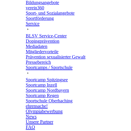
Bildungs­an­ge­bote
verein360
Sport- und Sozialangebote
Sport­för­de­rung
Service
BLSV Service-Center
Doping­prä­ven­tion
Media­da­ten
Mitglie­der­vor­teile
Präven­tion sexua­li­sier­ter Gewalt
Pres­se­be­reich
Sport­camps / Sportschule
Sport­camp Spitzingsee
Sport­camp Inzell
Sport­camp Nordbayern
Sport­camp Regen
Sport­schule Oberhaching
ehren­sa­che!
Olym­pia­be­wer­bung
News
Unsere Part­ner
FAQ