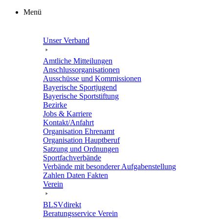
Zum
Menü
Inhalt
springen
Unser Verband
Amtli­che Mitteilungen
Anschluss­or­ga­ni­sa­tio­nen
Ausschüsse und Kommissionen
Baye­ri­sche Sportjugend
Baye­ri­sche Sportstiftung
Bezirke
Jobs & Karriere
Kontakt/​​Anfahrt
Orga­ni­sa­tion Ehrenamt
Orga­ni­sa­tion Hauptberuf
Satzung und Ordnungen
Sport­fach­ver­bände
Verbände mit beson­de­rer Aufgabenstellung
Zahlen Daten Fakten
Verein
BLSVdi­rekt
Bera­tungs­ser­vice Verein