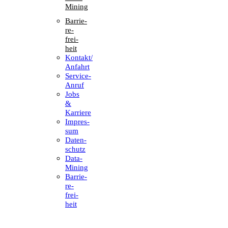
Mining
Barrie­
re­
frei­
heit
Kontakt/​​
Anfahrt
Service-
Anruf
Jobs
&
Karriere
Impres­
sum
Daten­
schutz
Data-
Mining
Barrie­
re­
frei­
heit