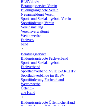
BLSVdi­rekt
Bera­tungs­ser­vice Verein
Bildungs­an­ge­bote Verein
Neuan­mel­dung Verein
Sport- und Sozi­al­an­ge­bote Verein
Sport­för­de­rung Verein
Vereins­mai­ling
Vereins­ver­wal­tung
Wett­be­werbe
Fach­ver­
band
Bera­tungs­ser­vice
Bildungs­an­ge­bote Fachverband
Sport- und Sozi­al­an­ge­bote
Fachverband
Sport­fach­ver­ban­d­IN­SIDE-ARCHIV
Sport­fach­ver­bände im BLSV
Sport­för­de­rung Fachverband
Wett­be­werbe
Öffent­li­
che Hand
Bildungs­an­ge­bote Öffent­li­che Hand