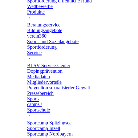
Sport­för­de­rung Öffent­li­che Hand
Wett­be­werbe
Produkte
Bera­tungs­ser­vice
Bildungs­an­ge­bote
verein360
Sport- und Sozialangebote
Sport­för­de­rung
Service
BLSV Service-Center
Doping­prä­ven­tion
Media­da­ten
Mitglie­der­vor­teile
Präven­tion sexua­li­sier­ter Gewalt
Pres­se­be­reich
Sport­
camps /
Sportschule
Sport­camp Spitzingsee
Sport­camp Inzell
Sport­camp Nordbayern