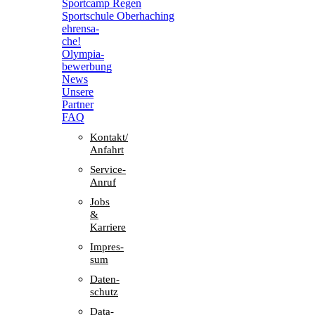
Sport­camp Regen
Sport­schule Oberhaching
ehren­sa­
che!
Olym­pia­
be­wer­bung
News
Unsere
Part­ner
FAQ
Kontakt/​​
Anfahrt
Service-
Anruf
Jobs
&
Karriere
Impres­
sum
Daten­
schutz
Data-