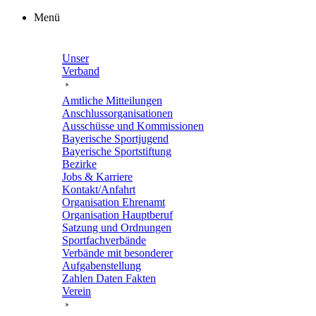
Zum
Menü
Inhalt
springen
Unser
Verband
Amtli­che Mitteilungen
Anschluss­or­ga­ni­sa­tio­nen
Ausschüsse und Kommissionen
Baye­ri­sche Sportjugend
Baye­ri­sche Sportstiftung
Bezirke
Jobs & Karriere
Kontakt/​​Anfahrt
Orga­ni­sa­tion Ehrenamt
Orga­ni­sa­tion Hauptberuf
Satzung und Ordnungen
Sport­fach­ver­bände
Verbände mit beson­de­rer
Aufgabenstellung
Zahlen Daten Fakten
Verein