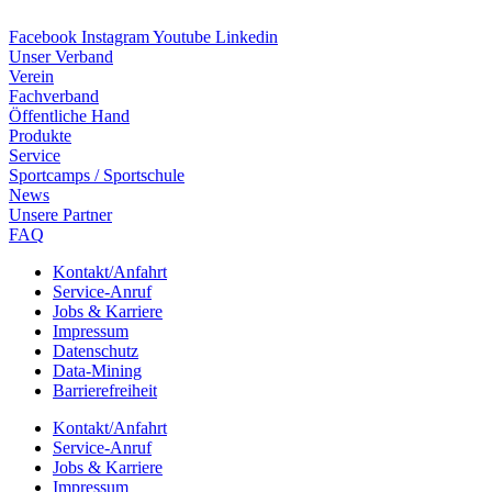
Facebook
Instagram
Youtube
Linkedin
Unser Verband
Verein
Fach­ver­band
Öffent­li­che Hand
Produkte
Service
Sport­camps / Sportschule
News
Unsere Part­ner
FAQ
Kontakt/​​Anfahrt
Service-Anruf
Jobs & Karriere
Impres­sum
Daten­schutz
Data-Mining
Barrie­re­frei­heit
Kontakt/​​Anfahrt
Service-Anruf
Jobs & Karriere
Impres­sum