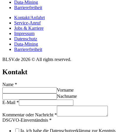
Data-Mining
Barrie­re­frei­heit
Kontakt/​​Anfahrt
Service-Anruf
Jobs & Karriere
Impres­sum
Daten­schutz
Data-Mining
Barrie­re­frei­heit
BLSV.de 2026 © All rights reserved.
Kontakt
Name
*
Vorname
Nachname
E-Mail
*
Kommentar oder Nachricht
*
DSGVO-Einverständnis
*
Ja, ich habe die Datenschutzerklärung zur Kenntnis