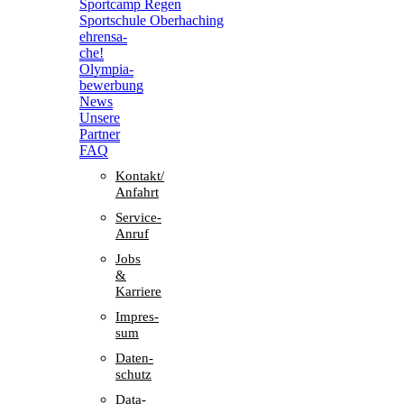
Sport­camp Regen
Sport­schule Oberhaching
ehren­sa­
che!
Olym­pia­
be­wer­bung
News
Unsere
Part­ner
FAQ
Kontakt/​​
Anfahrt
Service-
Anruf
Jobs
&
Karriere
Impres­
sum
Daten­
schutz
Data-