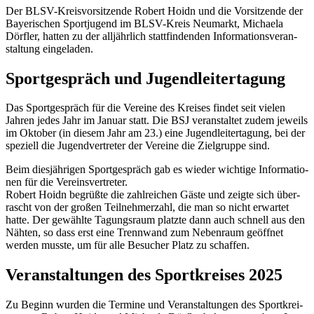
Der BLSV-Kreis­vor­sit­zende Robert Hoidn und die Vorsit­zende der
Baye­ri­schen Sport­ju­gend im BLSV-Kreis Neumarkt, Michaela
Dörf­ler, hatten zu der alljähr­lich statt­fin­den­den Infor­ma­ti­ons­ver­an­
stal­tung eingeladen.
Sport­ge­spräch und Jugendleitertagung
Das Sport­ge­spräch für die Vereine des Krei­ses findet seit vielen
Jahren jedes Jahr im Januar statt. Die BSJ veran­stal­tet zudem jeweils
im Okto­ber (in diesem Jahr am 23.) eine Jugend­lei­ter­ta­gung, bei der
spezi­ell die Jugend­ver­tre­ter der Vereine die Ziel­gruppe sind.
Beim dies­jäh­ri­gen Sport­ge­spräch gab es wieder wich­tige Infor­ma­tio­
nen für die Vereins­ver­tre­ter.
Robert Hoidn begrüßte die zahl­rei­chen Gäste und zeigte sich über­
rascht von der großen Teil­neh­mer­zahl, die man so nicht erwar­tet
hatte. Der gewählte Tagungs­raum platzte dann auch schnell aus den
Nähten, so dass erst eine Trenn­wand zum Neben­raum geöff­net
werden musste, um für alle Besu­cher Platz zu schaffen.
Veran­stal­tun­gen des Sport­krei­ses 2025
Zu Beginn wurden die Termine und Veran­stal­tun­gen des Sport­krei­