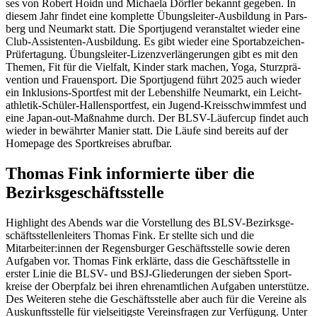
ses von Robert Hoidn und Michaela Dörf­ler bekannt gege­ben. In
diesem Jahr findet eine komplette Übungs­lei­ter-Ausbil­dung in Pars­
berg und Neumarkt statt. Die Sport­ju­gend veran­stal­tet wieder eine
Club-Assis­ten­ten-Ausbil­dung. Es gibt wieder eine Sport­ab­zei­chen-
Prüfer­ta­gung. Übungs­lei­ter-Lizenz­ver­län­ge­run­gen gibt es mit den
Themen, Fit für die Viel­falt, Kinder stark machen, Yoga, Sturz­prä­
ven­tion und Frau­en­sport. Die Sport­ju­gend führt 2025 auch wieder
ein Inklu­si­ons-Sportfest mit der Lebens­hilfe Neumarkt, ein Leicht­
ath­le­tik-Schü­ler-Hallen­sport­fest, ein Jugend-Kreis­schwimm­fest und
eine Japan-out-Maßnahme durch. Der BLSV-Läufer­cup findet auch
wieder in bewähr­ter Manier statt. Die Läufe sind bereits auf der
Home­page des Sport­krei­ses abrufbar.
Thomas Fink infor­mierte über die
Bezirksgeschäftsstelle
High­light des Abends war die Vorstel­lung des BLSV-Bezirks­ge­
schäfts­stel­len­lei­ters Thomas Fink. Er stellte sich und die
Mitarbeiter:innen der Regens­bur­ger Geschäfts­stelle sowie deren
Aufga­ben vor. Thomas Fink erklärte, dass die Geschäfts­stelle in
erster Linie die BLSV- und BSJ-Glie­de­run­gen der sieben Sport­
kreise der Ober­pfalz bei ihren ehren­amt­li­chen Aufga­ben unter­stütze.
Des Weite­ren stehe die Geschäfts­stelle aber auch für die Vereine als
Auskunfts­stelle für viel­sei­tigste Vereins­fra­gen zur Verfü­gung. Unter