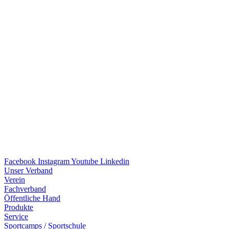
Facebook
Instagram
Youtube
Linkedin
Unser Verband
Verein
Fach­ver­band
Öffent­li­che Hand
Produkte
Service
Sport­camps / Sportschule