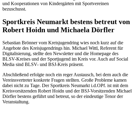
und Koope­ra­tio­nen von Kinder­gär­ten mit Sport­ver­ei­nen
bezuschusst.
Sport­kreis Neumarkt bestens betreut von
Robert Hoidn und Michaela Dörfler
Sebas­tian Brön­ner vom Kreis­ju­gend­ring wies noch kurz auf die
Ange­bote des Kreis­ju­gend­rings hin. Michael Wittl, Refe­rent für
Digi­ta­li­sie­rung, stellte den News­let­ter und die Home­page des
BLSV-Krei­ses und der Sport­ju­gend im Kreis vor. Auch auf Social
Media sind BLSV- und BSJ-Kreis präsent.
Abschlie­ßend erfolgte noch ein reger Austausch, bei dem auch die
Vereins­ver­tre­ter konkrete Fragen stell­ten. Große Probleme kamen
dabei nicht zu Tage. Der Sport­kreis Neumarkt i.d.OPf. ist mit dem
Kreis­vor­sit­zen­den Robert Hoidn und der BSJ-Vorsit­zen­den Michael
Dörf­ler bestens geführt und betreut, so der eindeu­tige Tenor der
Veranstaltung.