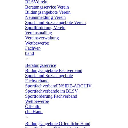
BLSVdi­rekt
Bera­tungs­ser­vice Verein
Bildungs­an­ge­bote Verein
Neuan­mel­dung Verein
Sport- und Sozi­al­an­ge­bote Verein
Sport­för­de­rung Verein
Vereins­mai­ling
Vereins­ver­wal­tung
Wett­be­werbe
Fach­ver­
band
Bera­tungs­ser­vice
Bildungs­an­ge­bote Fachverband
Sport- und Sozi­al­an­ge­bote
Fachverband
Sport­fach­ver­ban­d­IN­SIDE-ARCHIV
Sport­fach­ver­bände im BLSV
Sport­för­de­rung Fachverband
Wett­be­werbe
Öffent­li­
che Hand
Bildungs­an­ge­bote Öffent­li­che Hand