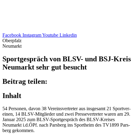
Facebook
Instagram
Youtube
Linkedin
Oberpfalz
Neumarkt
Sport­ge­spräch von BLSV- und BSJ-Kreis
Neumarkt sehr gut besucht
Beitrag teilen:
Inhalt
54 Perso­nen, davon 38 Vereins­ver­tre­ter aus insge­samt 21 Sport­ver­
ei­nen, 14 BLSV-Mitglie­der und zwei Pres­se­ver­tre­ter waren am 29.
Januar 2025 zum BLSV-Sport­ge­spräch des BLSV-Krei­ses
Neumarkt i.d.ÓPf. nach Pars­berg ins Sport­heim des TV1899 Pars­
berg gekommen.