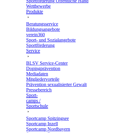
Sport­för­de­rung Öffent­li­che Hand
Wett­be­werbe
Produkte
Bera­tungs­ser­vice
Bildungs­an­ge­bote
verein360
Sport- und Sozialangebote
Sport­för­de­rung
Service
BLSV Service-Center
Doping­prä­ven­tion
Media­da­ten
Mitglie­der­vor­teile
Präven­tion sexua­li­sier­ter Gewalt
Pres­se­be­reich
Sport­
camps /
Sportschule
Sport­camp Spitzingsee
Sport­camp Inzell
Sport­camp Nordbayern