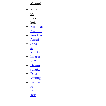
Mining
Barrie­
re­
frei­
heit
Kontakt/​​
Anfahrt
Service-
Anruf
Jobs
&
Karriere
Impres­
sum
Daten­
schutz
Data-
Mining
Barrie­
re­
frei­
heit