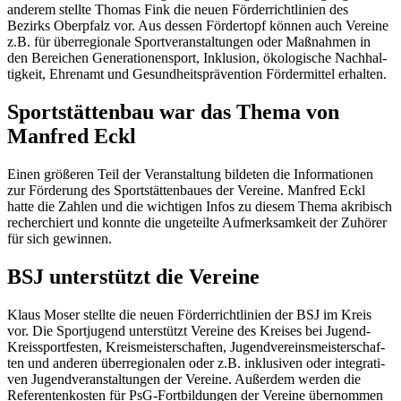
ande­rem stellte Thomas Fink die neuen Förder­richt­li­nien des
Bezirks Ober­pfalz vor. Aus dessen Förder­topf können auch Vereine
z.B. für über­re­gio­nale Sport­ver­an­stal­tun­gen oder Maßnah­men in
den Berei­chen Gene­ra­tio­nen­sport, Inklu­sion, ökolo­gi­sche Nach­hal­
tig­keit, Ehren­amt und Gesund­heits­prä­ven­tion Förder­mit­tel erhalten.
Sport­stät­ten­bau war das Thema von
Manfred Eckl
Einen größe­ren Teil der Veran­stal­tung bilde­ten die Infor­ma­tio­nen
zur Förde­rung des Sport­stät­ten­baues der Vereine. Manfred Eckl
hatte die Zahlen und die wich­ti­gen Infos zu diesem Thema akri­bisch
recher­chiert und konnte die unge­teilte Aufmerk­sam­keit der Zuhö­rer
für sich gewinnen.
BSJ unter­stützt die Vereine
Klaus Moser stellte die neuen Förder­richt­li­nien der BSJ im Kreis
vor. Die Sport­ju­gend unter­stützt Vereine des Krei­ses bei Jugend-
Kreis­sport­fes­ten, Kreis­meis­ter­schaf­ten, Jugend­ver­eins­meis­ter­schaf­
ten und ande­ren über­re­gio­na­len oder z.B. inklu­si­ven oder inte­gra­ti­
ven Jugend­ver­an­stal­tun­gen der Vereine. Außer­dem werden die
Refe­ren­ten­kos­ten für PsG-Fort­bil­dun­gen der Vereine über­nom­men