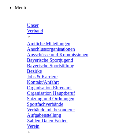
Zum
Menü
Inhalt
springen
Unser
Verband
Amtli­che Mitteilungen
Anschluss­or­ga­ni­sa­tio­nen
Ausschüsse und Kommissionen
Baye­ri­sche Sportjugend
Baye­ri­sche Sportstiftung
Bezirke
Jobs & Karriere
Kontakt/​​Anfahrt
Orga­ni­sa­tion Ehrenamt
Orga­ni­sa­tion Hauptberuf
Satzung und Ordnungen
Sport­fach­ver­bände
Verbände mit beson­de­rer
Aufgabenstellung
Zahlen Daten Fakten
Verein