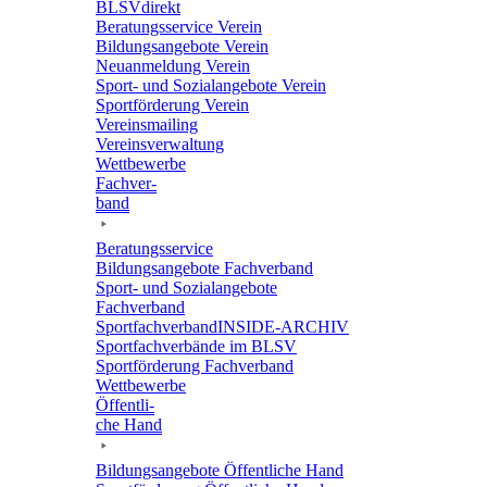
BLSVdi­rekt
Bera­tungs­ser­vice Verein
Bildungs­an­ge­bote Verein
Neuan­mel­dung Verein
Sport- und Sozi­al­an­ge­bote Verein
Sport­för­de­rung Verein
Vereins­mai­ling
Vereins­ver­wal­tung
Wett­be­werbe
Fach­ver­
band
Bera­tungs­ser­vice
Bildungs­an­ge­bote Fachverband
Sport- und Sozi­al­an­ge­bote
Fachverband
Sport­fach­ver­ban­d­IN­SIDE-ARCHIV
Sport­fach­ver­bände im BLSV
Sport­för­de­rung Fachverband
Wett­be­werbe
Öffent­li­
che Hand
Bildungs­an­ge­bote Öffent­li­che Hand