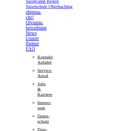
Sport­camp Regen
Sport­schule Oberhaching
ehren­sa­
che!
Olym­pia­
be­wer­bung
News
Unsere
Part­ner
FAQ
Kontakt/​​
Anfahrt
Service-
Anruf
Jobs
&
Karriere
Impres­
sum
Daten­
schutz
Data-