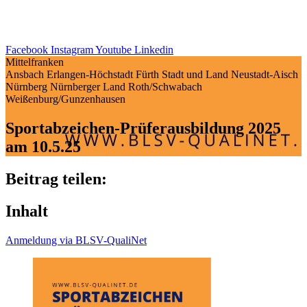
Facebook
Instagram
Youtube
Linkedin
Mittelfranken
Ansbach
Erlangen-Höchstadt
Fürth Stadt und Land
Neustadt-Aisch
Nürnberg
Nürnberger Land
Roth/Schwabach
Weißenburg/Gunzenhausen
Sport­ab­zei­chen-Prüfer­aus­bil­dung 2025
am 10.5.25
Beitrag teilen:
Inhalt
Anmel­dung via BLSV-QualiNet