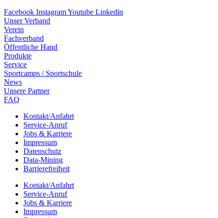
Facebook
Instagram
Youtube
Linkedin
Unser Verband
Verein
Fach­ver­band
Öffent­li­che Hand
Produkte
Service
Sport­camps / Sportschule
News
Unsere Part­ner
FAQ
Kontakt/​​Anfahrt
Service-Anruf
Jobs & Karriere
Impres­sum
Daten­schutz
Data-Mining
Barrie­re­frei­heit
Kontakt/​​Anfahrt
Service-Anruf
Jobs & Karriere
Impres­sum