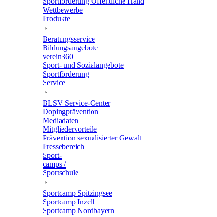
Sport­för­de­rung Öffent­li­che Hand
Wett­be­werbe
Produkte
Bera­tungs­ser­vice
Bildungs­an­ge­bote
verein360
Sport- und Sozialangebote
Sport­för­de­rung
Service
BLSV Service-Center
Doping­prä­ven­tion
Media­da­ten
Mitglie­der­vor­teile
Präven­tion sexua­li­sier­ter Gewalt
Pres­se­be­reich
Sport­
camps /
Sportschule
Sport­camp Spitzingsee
Sport­camp Inzell
Sport­camp Nordbayern