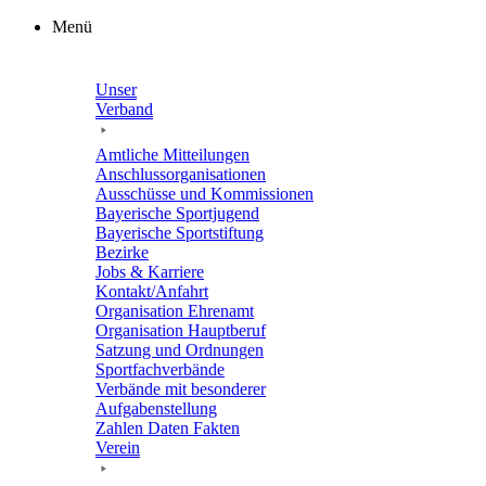
Zum
Menü
Inhalt
springen
Unser
Verband
Amtli­che Mitteilungen
Anschluss­or­ga­ni­sa­tio­nen
Ausschüsse und Kommissionen
Baye­ri­sche Sportjugend
Baye­ri­sche Sportstiftung
Bezirke
Jobs & Karriere
Kontakt/​​Anfahrt
Orga­ni­sa­tion Ehrenamt
Orga­ni­sa­tion Hauptberuf
Satzung und Ordnungen
Sport­fach­ver­bände
Verbände mit beson­de­rer
Aufgabenstellung
Zahlen Daten Fakten
Verein