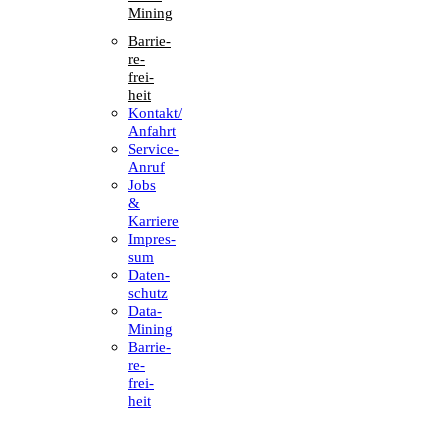
Mining
Barrie­
re­
frei­
heit
Kontakt/​​
Anfahrt
Service-
Anruf
Jobs
&
Karriere
Impres­
sum
Daten­
schutz
Data-
Mining
Barrie­
re­
frei­
heit