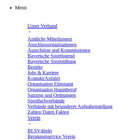
Zum
Menü
Inhalt
springen
Unser Verband
Amtli­che Mitteilungen
Anschluss­or­ga­ni­sa­tio­nen
Ausschüsse und Kommissionen
Baye­ri­sche Sportjugend
Baye­ri­sche Sportstiftung
Bezirke
Jobs & Karriere
Kontakt/​​Anfahrt
Orga­ni­sa­tion Ehrenamt
Orga­ni­sa­tion Hauptberuf
Satzung und Ordnungen
Sport­fach­ver­bände
Verbände mit beson­de­rer Aufgabenstellung
Zahlen Daten Fakten
Verein
BLSVdi­rekt
Bera­tungs­ser­vice Verein