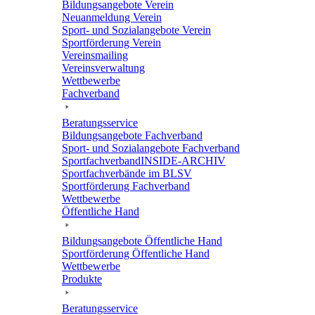
Bildungs­an­ge­bote Verein
Neuan­mel­dung Verein
Sport- und Sozi­al­an­ge­bote Verein
Sport­för­de­rung Verein
Vereins­mai­ling
Vereins­ver­wal­tung
Wett­be­werbe
Fach­ver­band
Bera­tungs­ser­vice
Bildungs­an­ge­bote Fachverband
Sport- und Sozi­al­an­ge­bote Fachverband
Sport­fach­ver­ban­d­IN­SIDE-ARCHIV
Sport­fach­ver­bände im BLSV
Sport­för­de­rung Fachverband
Wett­be­werbe
Öffent­li­che Hand
Bildungs­an­ge­bote Öffent­li­che Hand
Sport­för­de­rung Öffent­li­che Hand
Wett­be­werbe
Produkte
Bera­tungs­ser­vice