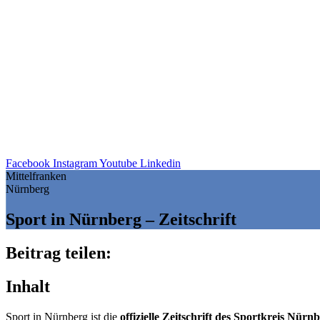
Facebook
Instagram
Youtube
Linkedin
Mittelfranken
Nürnberg
Sport in Nürn­berg – Zeitschrift
Beitrag teilen:
Inhalt
Sport in Nürn­berg ist die
offi­zi­elle Zeit­schrift des Sport­kreis Nü