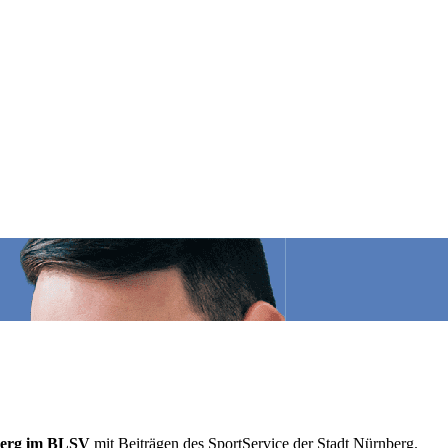
rn­berg im BLSV
mit Beiträ­gen des Sport­Ser­vice der Stadt Nürnberg.