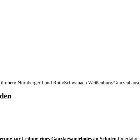
ürnberg
Nürnberger Land
Roth/Schwabach
Weißenburg/Gunzenhaus
lden
zie­rung zur Leitung eines Ganz­tags­an­ge­bo­tes an Schu­len
für erfah­re