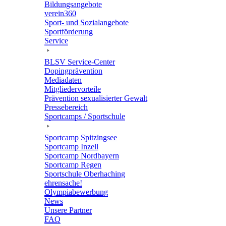
Bildungs­an­ge­bote
verein360
Sport- und Sozialangebote
Sport­för­de­rung
Service
BLSV Service-Center
Doping­prä­ven­tion
Media­da­ten
Mitglie­der­vor­teile
Präven­tion sexua­li­sier­ter Gewalt
Pres­se­be­reich
Sport­camps / Sportschule
Sport­camp Spitzingsee
Sport­camp Inzell
Sport­camp Nordbayern
Sport­camp Regen
Sport­schule Oberhaching
ehren­sa­che!
Olym­pia­be­wer­bung
News
Unsere Part­ner
FAQ