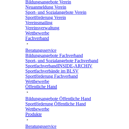
Bildungs­an­ge­bote Verein
Neuan­mel­dung Verein
Sport- und Sozi­al­an­ge­bote Verein
Sport­för­de­rung Verein
Vereins­mai­ling
Vereins­ver­wal­tung
Wett­be­werbe
Fach­ver­band
Bera­tungs­ser­vice
Bildungs­an­ge­bote Fachverband
Sport- und Sozi­al­an­ge­bote Fachverband
Sport­fach­ver­ban­d­IN­SIDE-ARCHIV
Sport­fach­ver­bände im BLSV
Sport­för­de­rung Fachverband
Wett­be­werbe
Öffent­li­che Hand
Bildungs­an­ge­bote Öffent­li­che Hand
Sport­för­de­rung Öffent­li­che Hand
Wett­be­werbe
Produkte
Bera­tungs­ser­vice