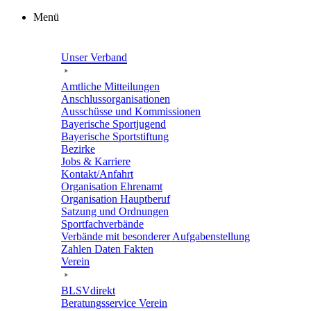
Zum
Menü
Inhalt
springen
Unser Verband
Amtli­che Mitteilungen
Anschluss­or­ga­ni­sa­tio­nen
Ausschüsse und Kommissionen
Baye­ri­sche Sportjugend
Baye­ri­sche Sportstiftung
Bezirke
Jobs & Karriere
Kontakt/​​Anfahrt
Orga­ni­sa­tion Ehrenamt
Orga­ni­sa­tion Hauptberuf
Satzung und Ordnungen
Sport­fach­ver­bände
Verbände mit beson­de­rer Aufgabenstellung
Zahlen Daten Fakten
Verein
BLSVdi­rekt
Bera­tungs­ser­vice Verein