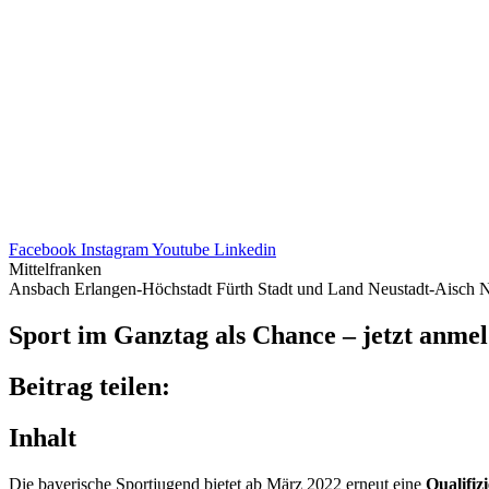
Facebook
Instagram
Youtube
Linkedin
Mittelfranken
Ansbach
Erlangen-Höchstadt
Fürth Stadt und Land
Neustadt-Aisch
N
Sport im Ganz­tag als Chance – jetzt anme
Beitrag teilen:
Inhalt
Die baye­ri­sche Sport­ju­gend bietet ab März 2022 erneut eine
Quali­fi­