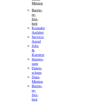
Mining
Barrie­
re­
frei­
heit
Kontakt/​​
Anfahrt
Service-
Anruf
Jobs
&
Karriere
Impres­
sum
Daten­
schutz
Data-
Mining
Barrie­
re­
frei­
heit