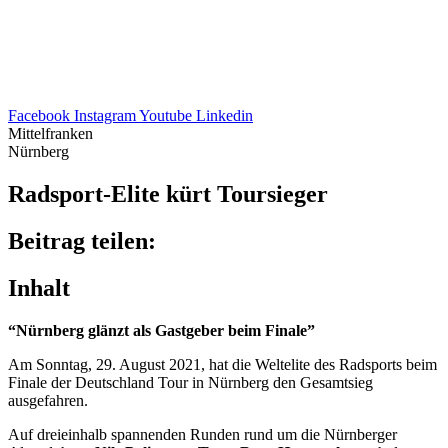
Facebook
Instagram
Youtube
Linkedin
Mittelfranken
Nürnberg
Radsport-Elite kürt Toursieger
Beitrag teilen:
Inhalt
“Nürn­berg glänzt als Gast­ge­ber beim Finale”
Am Sonn­tag, 29. August 2021, hat die Welt­elite des Radsports beim
Finale der Deutsch­land Tour in Nürn­berg den Gesamt­sieg
ausgefahren.
Auf drei­ein­halb span­nen­den Runden rund um die Nürn­ber­ger