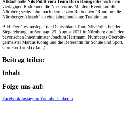
Altstadt hatte
Nils Politt vom Team Bora Hans­g­rohe
nach dem
vier­tä­gi­gen Radren­nen die Nase vorne. Mit dem Event knüpfte
Nürn­berg sechs Jahre nach dem letz­ten Radren­nen “Rund um die
Nürn­ber­ger Altstadt” an eine jahr­zehn­te­lange Tradi­tion an.
Bild: Der Gesamt­sie­ger der Deutsch­land Tour, Nils Politt, bei der
Sieger­eh­rung am Sonn­tag, 29. August 2021 in Nürn­berg durch den
baye­ri­schen Innen­mi­nis­ter Joachim Herr­mann, Nürn­bergs Ober­bür­
ger­meis­ter Marcus König und die Refe­ren­tin für Schule und Sport,
Corne­lia Trinkl (v.l.n.r.)
Beitrag teilen:
Inhalt
Folge uns auf:
Facebook
Instagram
Youtube
Linkedin