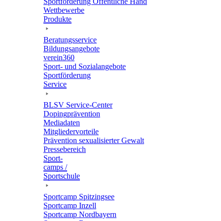
Sport­för­de­rung Öffent­li­che Hand
Wett­be­werbe
Produkte
Bera­tungs­ser­vice
Bildungs­an­ge­bote
verein360
Sport- und Sozialangebote
Sport­för­de­rung
Service
BLSV Service-Center
Doping­prä­ven­tion
Media­da­ten
Mitglie­der­vor­teile
Präven­tion sexua­li­sier­ter Gewalt
Pres­se­be­reich
Sport­
camps /
Sportschule
Sport­camp Spitzingsee
Sport­camp Inzell
Sport­camp Nordbayern