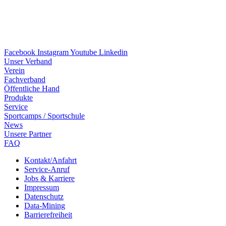
Facebook
Instagram
Youtube
Linkedin
Unser Verband
Verein
Fach­ver­band
Öffent­li­che Hand
Produkte
Service
Sport­camps / Sportschule
News
Unsere Part­ner
FAQ
Kontakt/​​Anfahrt
Service-Anruf
Jobs & Karriere
Impres­sum
Daten­schutz
Data-Mining
Barrie­re­frei­heit