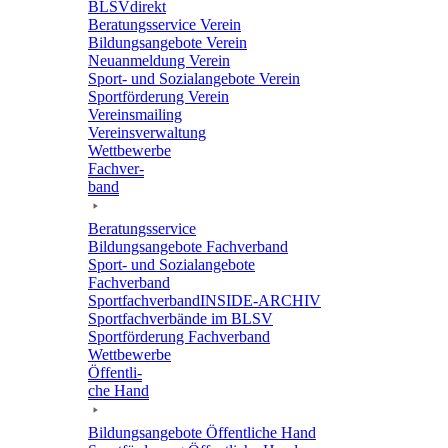
BLSVdi­rekt
Bera­tungs­ser­vice Verein
Bildungs­an­ge­bote Verein
Neuan­mel­dung Verein
Sport- und Sozi­al­an­ge­bote Verein
Sport­för­de­rung Verein
Vereins­mai­ling
Vereins­ver­wal­tung
Wett­be­werbe
Fach­ver­
band
Bera­tungs­ser­vice
Bildungs­an­ge­bote Fachverband
Sport- und Sozi­al­an­ge­bote
Fachverband
Sport­fach­ver­ban­d­IN­SIDE-ARCHIV
Sport­fach­ver­bände im BLSV
Sport­för­de­rung Fachverband
Wett­be­werbe
Öffent­li­
che Hand
Bildungs­an­ge­bote Öffent­li­che Hand