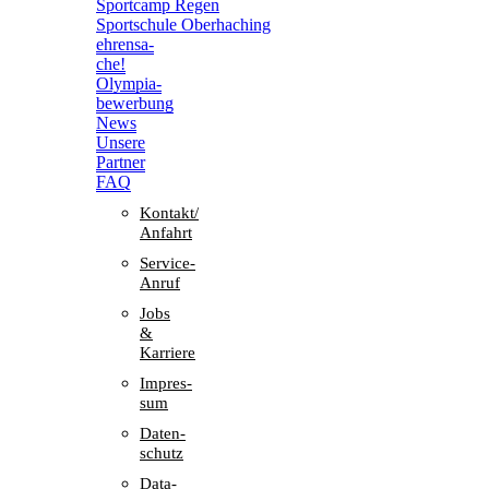
Sport­camp Regen
Sport­schule Oberhaching
ehren­sa­
che!
Olym­pia­
be­wer­bung
News
Unsere
Part­ner
FAQ
Kontakt/​​
Anfahrt
Service-
Anruf
Jobs
&
Karriere
Impres­
sum
Daten­
schutz
Data-