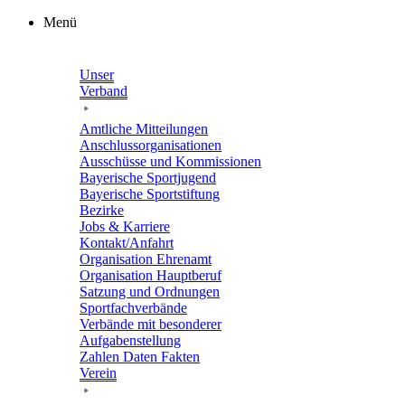
Zum
Menü
Inhalt
springen
Unser
Verband
Amtli­che Mitteilungen
Anschluss­or­ga­ni­sa­tio­nen
Ausschüsse und Kommissionen
Baye­ri­sche Sportjugend
Baye­ri­sche Sportstiftung
Bezirke
Jobs & Karriere
Kontakt/​​Anfahrt
Orga­ni­sa­tion Ehrenamt
Orga­ni­sa­tion Hauptberuf
Satzung und Ordnungen
Sport­fach­ver­bände
Verbände mit beson­de­rer
Aufgabenstellung
Zahlen Daten Fakten
Verein