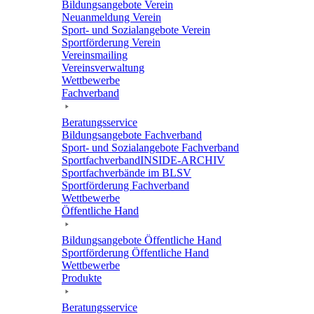
Bildungs­an­ge­bote Verein
Neuan­mel­dung Verein
Sport- und Sozi­al­an­ge­bote Verein
Sport­för­de­rung Verein
Vereins­mai­ling
Vereins­ver­wal­tung
Wett­be­werbe
Fach­ver­band
Bera­tungs­ser­vice
Bildungs­an­ge­bote Fachverband
Sport- und Sozi­al­an­ge­bote Fachverband
Sport­fach­ver­ban­d­IN­SIDE-ARCHIV
Sport­fach­ver­bände im BLSV
Sport­för­de­rung Fachverband
Wett­be­werbe
Öffent­li­che Hand
Bildungs­an­ge­bote Öffent­li­che Hand
Sport­för­de­rung Öffent­li­che Hand
Wett­be­werbe
Produkte
Bera­tungs­ser­vice