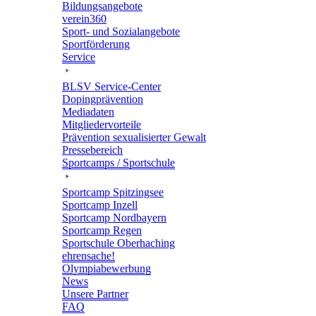
Bildungs­an­ge­bote
verein360
Sport- und Sozialangebote
Sport­för­de­rung
Service
BLSV Service-Center
Doping­prä­ven­tion
Media­da­ten
Mitglie­der­vor­teile
Präven­tion sexua­li­sier­ter Gewalt
Pres­se­be­reich
Sport­camps / Sportschule
Sport­camp Spitzingsee
Sport­camp Inzell
Sport­camp Nordbayern
Sport­camp Regen
Sport­schule Oberhaching
ehren­sa­che!
Olym­pia­be­wer­bung
News
Unsere Part­ner
FAQ