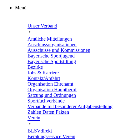
Zum
Menü
Inhalt
springen
Unser Verband
Amtli­che Mitteilungen
Anschluss­or­ga­ni­sa­tio­nen
Ausschüsse und Kommissionen
Baye­ri­sche Sportjugend
Baye­ri­sche Sportstiftung
Bezirke
Jobs & Karriere
Kontakt/​​Anfahrt
Orga­ni­sa­tion Ehrenamt
Orga­ni­sa­tion Hauptberuf
Satzung und Ordnungen
Sport­fach­ver­bände
Verbände mit beson­de­rer Aufgabenstellung
Zahlen Daten Fakten
Verein
BLSVdi­rekt
Bera­tungs­ser­vice Verein