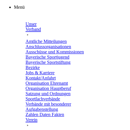
Zum
Menü
Inhalt
springen
Unser
Verband
Amtli­che Mitteilungen
Anschluss­or­ga­ni­sa­tio­nen
Ausschüsse und Kommissionen
Baye­ri­sche Sportjugend
Baye­ri­sche Sportstiftung
Bezirke
Jobs & Karriere
Kontakt/​​Anfahrt
Orga­ni­sa­tion Ehrenamt
Orga­ni­sa­tion Hauptberuf
Satzung und Ordnungen
Sport­fach­ver­bände
Verbände mit beson­de­rer
Aufgabenstellung
Zahlen Daten Fakten
Verein