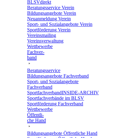
BLSVdi­rekt
Bera­tungs­ser­vice Verein
Bildungs­an­ge­bote Verein
Neuan­mel­dung Verein
Sport- und Sozi­al­an­ge­bote Verein
Sport­för­de­rung Verein
Vereins­mai­ling
Vereins­ver­wal­tung
Wett­be­werbe
Fach­ver­
band
Bera­tungs­ser­vice
Bildungs­an­ge­bote Fachverband
Sport- und Sozi­al­an­ge­bote
Fachverband
Sport­fach­ver­ban­d­IN­SIDE-ARCHIV
Sport­fach­ver­bände im BLSV
Sport­för­de­rung Fachverband
Wett­be­werbe
Öffent­li­
che Hand
Bildungs­an­ge­bote Öffent­li­che Hand