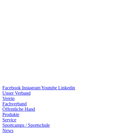
Facebook
Instagram
Youtube
Linkedin
Unser Verband
Verein
Fach­ver­band
Öffent­li­che Hand
Produkte
Service
Sport­camps / Sportschule
News