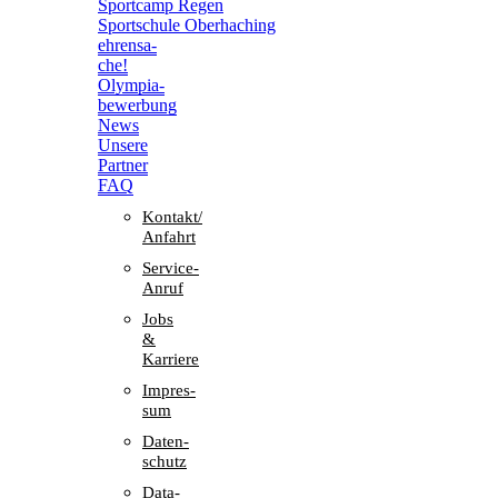
Sport­camp Regen
Sport­schule Oberhaching
ehren­sa­
che!
Olym­pia­
be­wer­bung
News
Unsere
Part­ner
FAQ
Kontakt/​​
Anfahrt
Service-
Anruf
Jobs
&
Karriere
Impres­
sum
Daten­
schutz
Data-