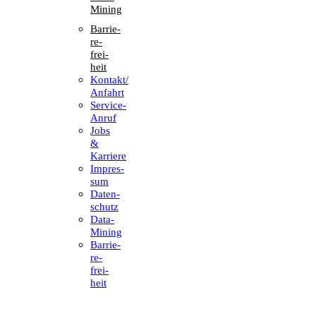
Mining
Barrie­
re­
frei­
heit
Kontakt/​​
Anfahrt
Service-
Anruf
Jobs
&
Karriere
Impres­
sum
Daten­
schutz
Data-
Mining
Barrie­
re­
frei­
heit