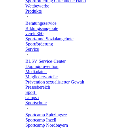
Sport­för­de­rung Öffent­li­che Hand
Wett­be­werbe
Produkte
Bera­tungs­ser­vice
Bildungs­an­ge­bote
verein360
Sport- und Sozialangebote
Sport­för­de­rung
Service
BLSV Service-Center
Doping­prä­ven­tion
Media­da­ten
Mitglie­der­vor­teile
Präven­tion sexua­li­sier­ter Gewalt
Pres­se­be­reich
Sport­
camps /
Sportschule
Sport­camp Spitzingsee
Sport­camp Inzell
Sport­camp Nordbayern