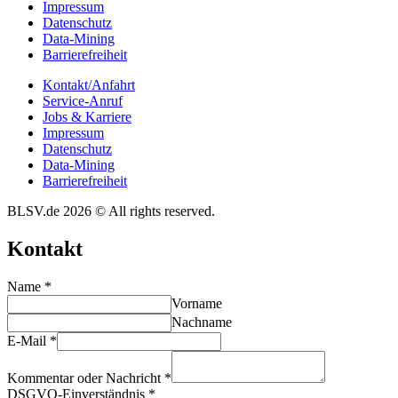
Impres­sum
Daten­schutz
Data-Mining
Barrie­re­frei­heit
Kontakt/​​Anfahrt
Service-Anruf
Jobs & Karriere
Impres­sum
Daten­schutz
Data-Mining
Barrie­re­frei­heit
BLSV.de 2026 © All rights reserved.
Kontakt
Name
*
Vorname
Nachname
E-Mail
*
Kommentar oder Nachricht
*
DSGVO-Einverständnis
*