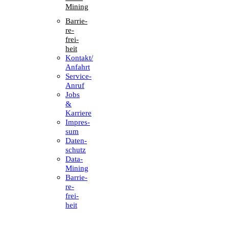
Mining
Barrie­
re­
frei­
heit
Kontakt/​​
Anfahrt
Service-
Anruf
Jobs
&
Karriere
Impres­
sum
Daten­
schutz
Data-
Mining
Barrie­
re­
frei­
heit