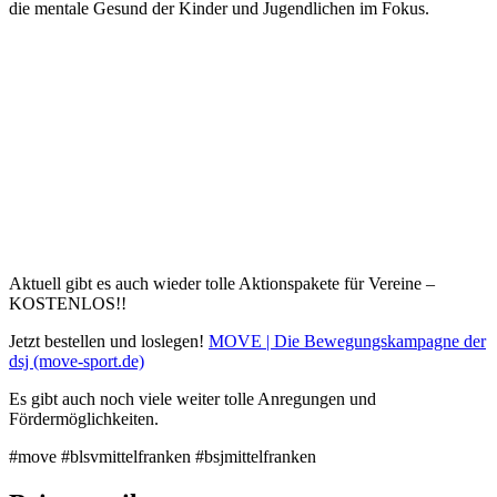
die mentale Gesund der Kinder und Jugend­li­chen im Fokus.
Aktu­ell gibt es auch wieder tolle Akti­ons­pa­kete für Vereine –
KOSTENLOS!!
Jetzt bestel­len und losle­gen!
MOVE | Die Bewe­gungs­kam­pa­gne der
dsj (move​-sport​.de)
Es gibt auch noch viele weiter tolle Anre­gun­gen und
Fördermöglichkeiten.
#move #blsvmit­tel­fran­ken #bsjmit­tel­fran­ken