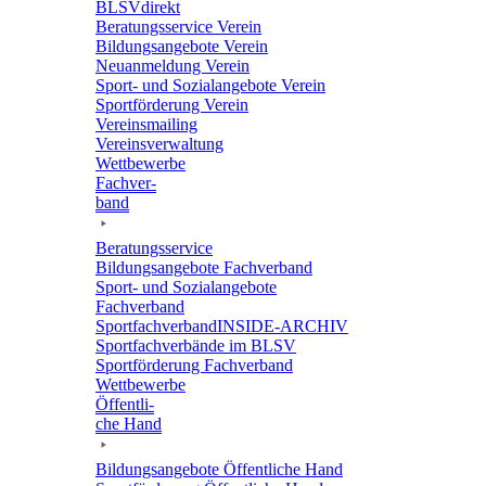
BLSVdi­rekt
Bera­tungs­ser­vice Verein
Bildungs­an­ge­bote Verein
Neuan­mel­dung Verein
Sport- und Sozi­al­an­ge­bote Verein
Sport­för­de­rung Verein
Vereins­mai­ling
Vereins­ver­wal­tung
Wett­be­werbe
Fach­ver­
band
Bera­tungs­ser­vice
Bildungs­an­ge­bote Fachverband
Sport- und Sozi­al­an­ge­bote
Fachverband
Sport­fach­ver­ban­d­IN­SIDE-ARCHIV
Sport­fach­ver­bände im BLSV
Sport­för­de­rung Fachverband
Wett­be­werbe
Öffent­li­
che Hand
Bildungs­an­ge­bote Öffent­li­che Hand