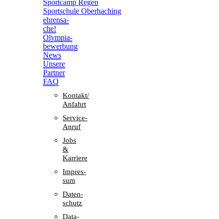
Sport­camp Regen
Sport­schule Oberhaching
ehren­sa­
che!
Olym­pia­
be­wer­bung
News
Unsere
Part­ner
FAQ
Kontakt/​​
Anfahrt
Service-
Anruf
Jobs
&
Karriere
Impres­
sum
Daten­
schutz
Data-