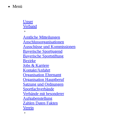
Zum
Menü
Inhalt
springen
Unser
Verband
Amtli­che Mitteilungen
Anschluss­or­ga­ni­sa­tio­nen
Ausschüsse und Kommissionen
Baye­ri­sche Sportjugend
Baye­ri­sche Sportstiftung
Bezirke
Jobs & Karriere
Kontakt/​​Anfahrt
Orga­ni­sa­tion Ehrenamt
Orga­ni­sa­tion Hauptberuf
Satzung und Ordnungen
Sport­fach­ver­bände
Verbände mit beson­de­rer
Aufgabenstellung
Zahlen Daten Fakten
Verein