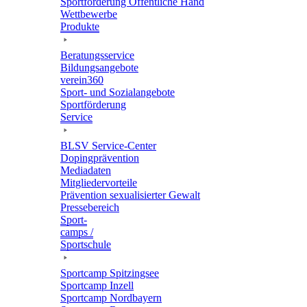
Sport­för­de­rung Öffent­li­che Hand
Wett­be­werbe
Produkte
Bera­tungs­ser­vice
Bildungs­an­ge­bote
verein360
Sport- und Sozialangebote
Sport­för­de­rung
Service
BLSV Service-Center
Doping­prä­ven­tion
Media­da­ten
Mitglie­der­vor­teile
Präven­tion sexua­li­sier­ter Gewalt
Pres­se­be­reich
Sport­
camps /
Sportschule
Sport­camp Spitzingsee
Sport­camp Inzell
Sport­camp Nordbayern