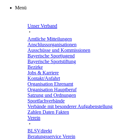
Zum
Menü
Inhalt
springen
Unser Verband
Amtli­che Mitteilungen
Anschluss­or­ga­ni­sa­tio­nen
Ausschüsse und Kommissionen
Baye­ri­sche Sportjugend
Baye­ri­sche Sportstiftung
Bezirke
Jobs & Karriere
Kontakt/​​Anfahrt
Orga­ni­sa­tion Ehrenamt
Orga­ni­sa­tion Hauptberuf
Satzung und Ordnungen
Sport­fach­ver­bände
Verbände mit beson­de­rer Aufgabenstellung
Zahlen Daten Fakten
Verein
BLSVdi­rekt
Bera­tungs­ser­vice Verein