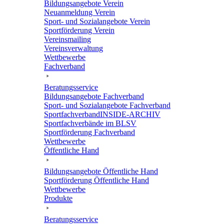
Bildungs­an­ge­bote Verein
Neuan­mel­dung Verein
Sport- und Sozi­al­an­ge­bote Verein
Sport­för­de­rung Verein
Vereins­mai­ling
Vereins­ver­wal­tung
Wett­be­werbe
Fach­ver­band
Bera­tungs­ser­vice
Bildungs­an­ge­bote Fachverband
Sport- und Sozi­al­an­ge­bote Fachverband
Sport­fach­ver­ban­d­IN­SIDE-ARCHIV
Sport­fach­ver­bände im BLSV
Sport­för­de­rung Fachverband
Wett­be­werbe
Öffent­li­che Hand
Bildungs­an­ge­bote Öffent­li­che Hand
Sport­för­de­rung Öffent­li­che Hand
Wett­be­werbe
Produkte
Bera­tungs­ser­vice