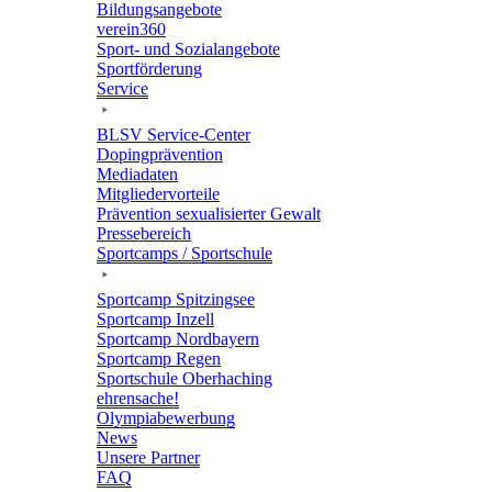
Bildungs­an­ge­bote
verein360
Sport- und Sozialangebote
Sport­för­de­rung
Service
BLSV Service-Center
Doping­prä­ven­tion
Media­da­ten
Mitglie­der­vor­teile
Präven­tion sexua­li­sier­ter Gewalt
Pres­se­be­reich
Sport­camps / Sportschule
Sport­camp Spitzingsee
Sport­camp Inzell
Sport­camp Nordbayern
Sport­camp Regen
Sport­schule Oberhaching
ehren­sa­che!
Olym­pia­be­wer­bung
News
Unsere Part­ner
FAQ